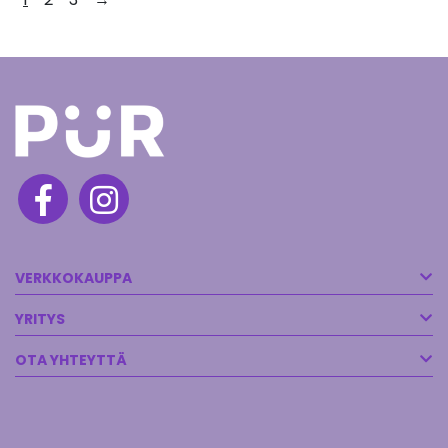
VERKKOKAUPPA
YRITYS
OTA YHTEYTTÄ