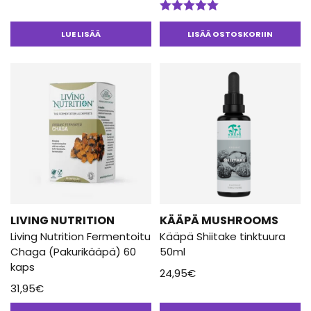
Arvostelu
tuotteesta:
LUE LISÄÄ
LISÄÄ OSTOSKORIIN
5.00
/ 5
LIVING NUTRITION
KÄÄPÄ MUSHROOMS
Living Nutrition Fermentoitu
Kääpä Shiitake tinktuura
Chaga (Pakurikääpä) 60
50ml
kaps
24,95
€
31,95
€