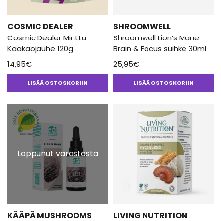
COSMIC DEALER
SHROOMWELL
Cosmic Dealer Minttu
Shroomwell Lion’s Mane
Kaakaojauhe 120g
Brain & Focus suihke 30ml
14,95
€
25,95
€
LISÄÄ OSTOSKORIIN
LISÄÄ OSTOSKORIIN
Loppunut varastosta
KÄÄPÄ MUSHROOMS
LIVING NUTRITION