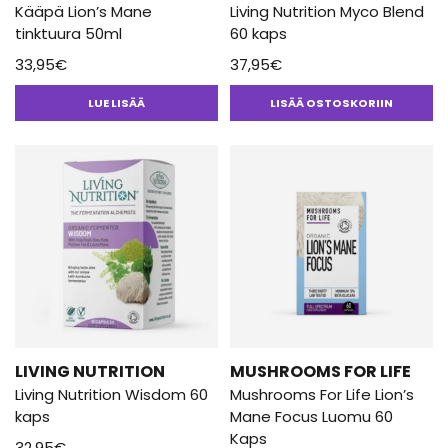
Kääpä Lion’s Mane
Living Nutrition Myco Blend
tinktuura 50ml
60 kaps
33,95
€
37,95
€
LUE LISÄÄ
LISÄÄ OSTOSKORIIN
LIVING NUTRITION
MUSHROOMS FOR LIFE
Living Nutrition Wisdom 60
Mushrooms For Life Lion’s
kaps
Mane Focus Luomu 60
Kaps
32,95
€