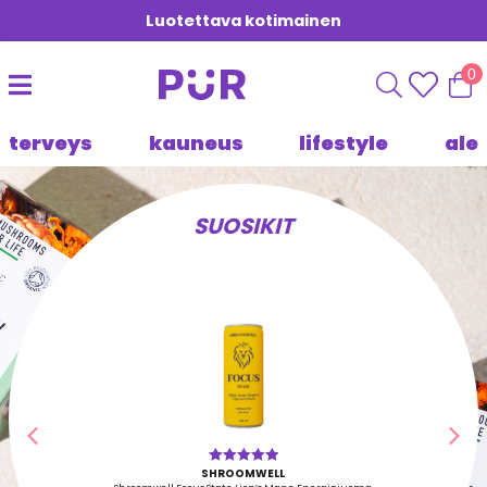
Luotettava kotimainen
0
terveys
kauneus
lifestyle
ale
SUOSIKIT
Edellinen
Seu
SHROOMWELL
Arvostelu