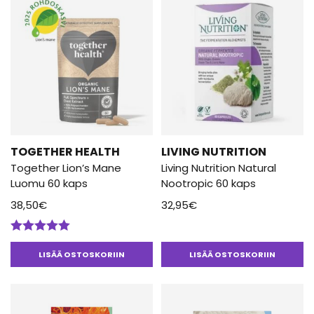
TOGETHER HEALTH
LIVING NUTRITION
Together Lion’s Mane
Living Nutrition Natural
Luomu 60 kaps
Nootropic 60 kaps
38,50
€
32,95
€
Arvostelu
tuotteesta:
LISÄÄ OSTOSKORIIN
LISÄÄ OSTOSKORIIN
5.00
/ 5