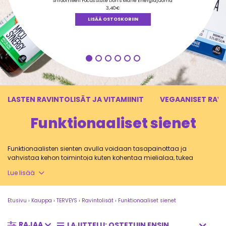
tuotteesta:
Shroomwell Focus State Lion’s Mane Energiajuoma
5.00
/ 5
3,40
€
LISÄÄ OSTOSKORIIN
LASTEN RAVINTOLISÄT JA VITAMIINIT
VEGAANISET RAV
Funktionaaliset sienet
Funktionaalisten sienten avulla voidaan tasapainottaa ja
vahvistaa kehon toimintoja kuten kohentaa mielialaa, tukea
immuunipuolustusta tai parantaa keskittymiskykyä. Tutustu
Lue lisää
laadukkaisiin sienivalmisteisiin ja tue kokonaisvaltaista terveyttä
tilaamalla omasi!
Etusivu
›
Kauppa
›
TERVEYS
›
Ravintolisät
›
Funktionaaliset sienet
RAJAA