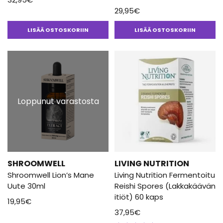
29,95
€
LISÄÄ OSTOSKORIIN
LISÄÄ OSTOSKORIIN
Loppunut varastosta
SHROOMWELL
LIVING NUTRITION
Shroomwell Lion’s Mane
Living Nutrition Fermentoitu
Uute 30ml
Reishi Spores (Lakkakäävän
itiöt) 60 kaps
19,95
€
37,95
€