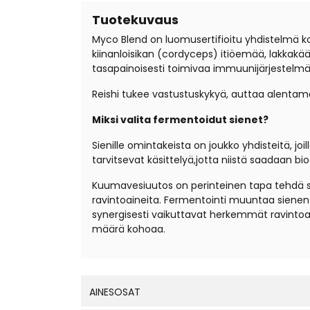
Tuotekuvaus
Myco Blend on luomusertifioitu yhdistelmä kolm
kiinanloisikan (cordyceps) itiöemää, lakkakää
tasapainoisesti toimivaa immuunijärjestelmä
Reishi tukee vastustuskykyä, auttaa alentama
Miksi valita fermentoidut sienet?
Sienille omintakeista on joukko yhdisteitä, jo
tarvitsevat käsittelyä,jotta niistä saadaan bio
Kuumavesiuutos on perinteinen tapa tehdä si
ravintoaineita. Fermentointi muuntaa sienen
synergisesti vaikuttavat herkemmät ravintoai
määrä kohoaa.
AINESOSAT