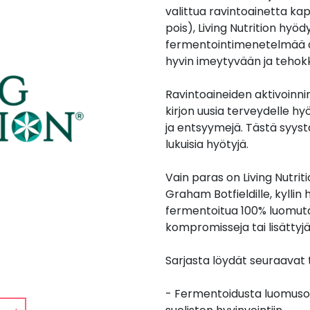
valittua ravintoainetta kaps
pois), Living Nutrition hyö
fermentointimenetelmää a
hyvin imeytyvään ja teho
Ravintoaineiden aktivoinnin
kirjon uusia terveydelle hyö
ja entsyymejä. Tästä syys
lukuisia hyötyjä.
Vain paras on Living Nutriti
Graham Botfieldille, kyllin
fermentoitua 100% luomutä
kompromisseja tai lisättyjä
Sarjasta löydät seuraavat
- Fermentoidusta luomusoi