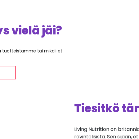
 vielä jäi?
ää tuotteistamme tai mikäli et
Tiesitkö t
Living Nutrition on britann
ravintolisistä. Sen sijaan, 