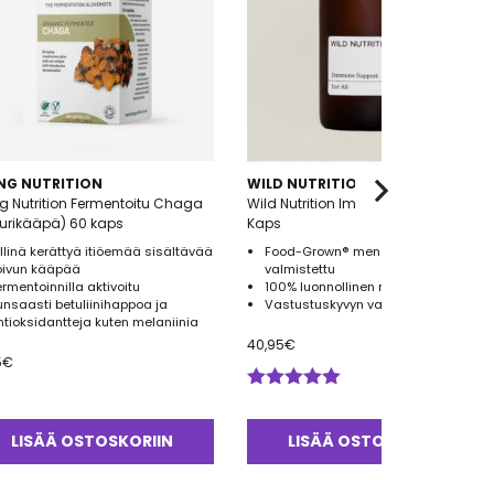
ING NUTRITION
WILD NUTRITION
ng Nutrition Fermentoitu Chaga
Wild Nutrition Immune Support 60
urikääpä) 60 kaps
Kaps
illinä kerättyä itiöemää sisältävää
Food-Grown® menetelmällä
oivun kääpää
valmistettu
ermentoinnilla aktivoitu
100% luonnollinen ravintolisä
unsaasti betuliinihappoa ja
Vastustuskyvyn vahvistamiseen!*
ntioksidantteja kuten melaniinia
40,95
€
5
€
Arvostelu
tuotteesta:
5.00
/ 5
LISÄÄ OSTOSKORIIN
LISÄÄ OSTOSKORIIN