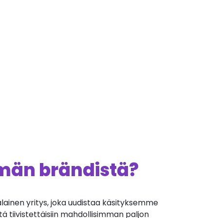
ämän brändistä?
ialainen yritys, joka uudistaa käsityksemme
että tiivistettäisiin mahdollisimman paljon