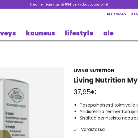
Ilmainen toimitus yli 89€ verkkokauppaostoille!
MYYMÄLÄ
BL
rveys
kauneus
lifestyle
ale
LIVING NUTRITION
Living Nutrition M
37,95
€
Tasapainoisesti toimivalle 
Yhdistelmä fermentoitujen 
Sisältää perinteistä nootroo
Varastossa