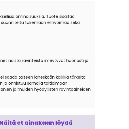
ksellisia ominaisuuksia. Tuote sisältää
 on suunniteltu tukemaan elinvoimaa sekä
monet näistä ravinteista imeytyvät huonosti ja
i saada talteen läheskään kaikkia tärkeitä
n ja onnistuu samalla taltioimaan
aanien ja muiden hyödyllisten ravintoaineiden
Näitä et ainakaan löydä