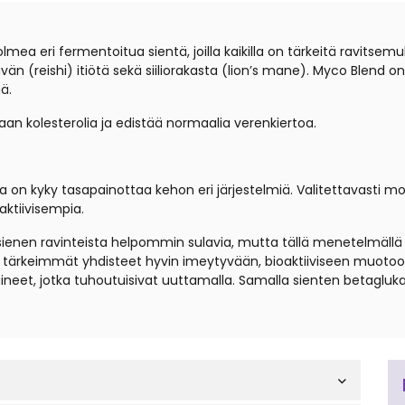
ea eri fermentoitua sientä, joilla kaikilla on tärkeitä ravitsemu
vän (reishi) itiötä sekä siiliorakasta (lion’s mane). Myco Blend
ä.
an kolesterolia ja edistää normaalia verenkiertoa.
illa on kyky tasapainottaa kehon eri järjestelmiä. Valitettavasti 
aktiivisempia.
enen ravinteista helpommin sulavia, mutta tällä menetelmällä e
 tärkeimmät yhdisteet hyvin imeytyvään, bioaktiiviseen muotoo
neet, jotka tuhoutuisivat uuttamalla. Samalla sienten betagluk