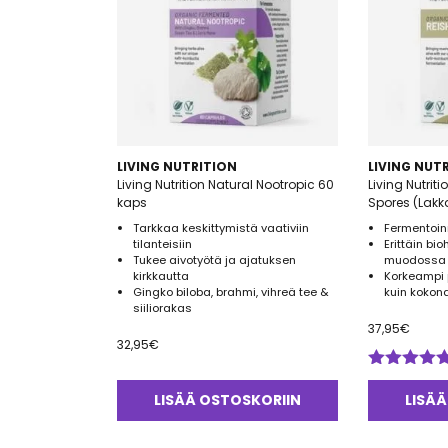
LIVING NUTRITION
LIVING NUT
Living Nutrition Natural Nootropic 60
Living Nutrit
kaps
Spores (Lakk
Tarkkaa keskittymistä vaativiin
Fermentoinn
tilanteisiin
Erittäin b
Tukee aivotyötä ja ajatuksen
muodossa
kirkkautta
Korkeampi p
Gingko biloba, brahmi, vihreä tee &
kuin kokon
siiliorakas
37,95
€
32,95
€
Arvostelu
tuotteesta:
LISÄÄ OSTOSKORIIN
LISÄÄ
5.00
/ 5