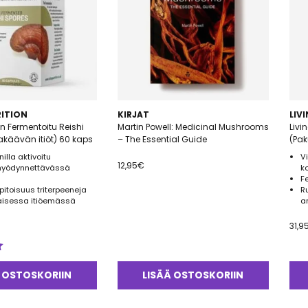
RITION
KIRJAT
LIV
ion Fermentoitu Reishi
Martin Powell: Medicinal Mushrooms
Livi
akäävän itiöt) 60 kaps
– The Essential Guide
(Pak
illa aktivoitu
V
12,95
€
iohyödynnettävässä
k
F
itoisuus triterpeeneja
R
aisessa itiöemässä
a
31,9
 OSTOSKORIIN
LISÄÄ OSTOSKORIIN