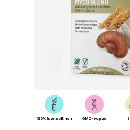
100% luonnollinen
GMO-vapaa