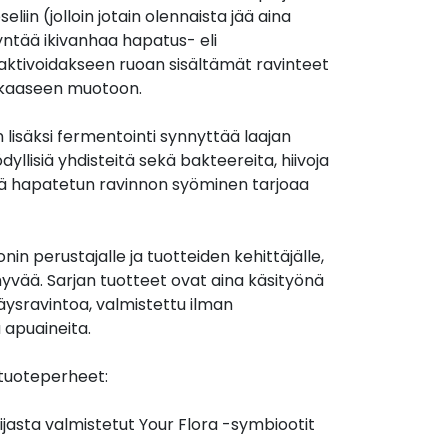
eliin (jolloin jotain olennaista jää aina
dyntää ikivanhaa hapatus- eli
ktivoidakseen ruoan sisältämät ravinteet
kkaaseen muotoon.
 lisäksi fermentointi synnyttää laajan
dyllisiä yhdisteitä sekä bakteereita, hiivoja
tä hapatetun ravinnon syöminen tarjoaa
onin perustajalle ja tuotteiden kehittäjälle,
 hyvää. Sarjan tuotteet ovat aina käsityönä
ysravintoa, valmistettu ilman
 apuaineita.
 tuoteperheet:
jasta valmistetut Your Flora -symbiootit