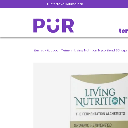
Luotettava kotimainen
te
Etusivu
›
Kauppa
›
Yleinen
›
Living Nutrition Myco Blend 60 kaps