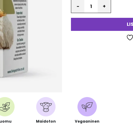
Määrä
LI
Luomu
Maidoton
Vegaaninen