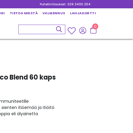
Puhelintilaukset: 029 3400 254
OGI
TIETOA MEISTÄ
VALMENNUS
LAHJAKORTTI
0
yco Blend 60 kaps
immuniteetille
sienten itiöemää ja itiöitä
ppia eli älyainetta