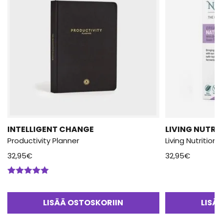
INTELLIGENT CHANGE
LIVING NUTR
Productivity Planner
Living Nutritio
32,95
€
32,95
€
Arvostelu
tuotteesta:
5.00
/ 5
LISÄÄ OSTOSKORIIN
LIS