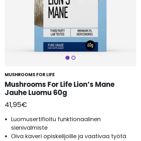
Seuraava
MUSHROOMS FOR LIFE
Mushrooms For Life Lion’s Mane
Jauhe Luomu 60g
41,95
€
Luomusertifioitu funktionaalinen
sienivalmiste
Oiva kaveri opiskelijoille ja vaativaa työtä