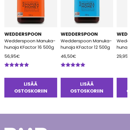
WEDDERSPOON
WEDDERSPOON
WED
Wedderspoon Manuka-
Wedderspoon Manuka-
Wedd
hunaja KFactor 16 500g
hunaja KFactor 12 500g
hunaj
56,95
€
46,50
€
29,95
Arvostelu
Arvostelu
tuotteesta:
tuotteesta:
5.00
/ 5
5.00
/ 5
LISÄÄ
LISÄÄ
OSTOSKORIIN
OSTOSKORIIN
O