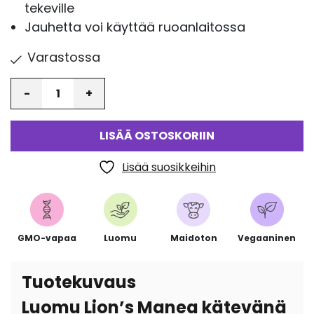
tekeville
Jauhetta voi käyttää ruoanlaitossa
Varastossa
Määrä
LISÄÄ OSTOSKORIIN
Lisää suosikkeihin
GMO-vapaa
Luomu
Maidoton
Vegaaninen
Tuotekuvaus
Luomu Lion’s Manea kätevänä