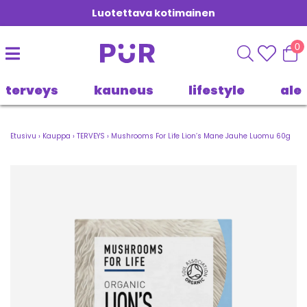
Luotettava kotimainen
0
terveys
kauneus
lifestyle
ale
Etusivu
›
Kauppa
›
TERVEYS
›
Mushrooms For Life Lion’s Mane Jauhe Luomu 60g