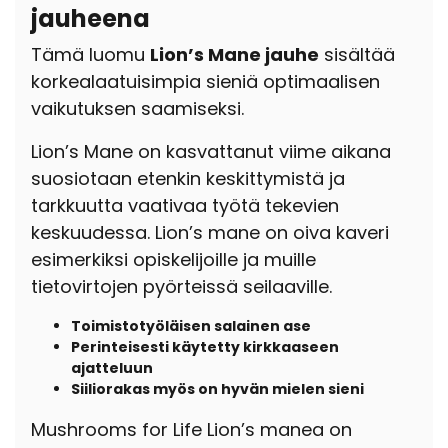
jauheena
Tämä luomu
Lion’s Mane jauhe
sisältää
korkealaatuisimpia sieniä optimaalisen
vaikutuksen saamiseksi.
Lion’s Mane on kasvattanut viime aikana
suosiotaan etenkin keskittymistä ja
tarkkuutta vaativaa työtä tekevien
keskuudessa. Lion’s mane on oiva kaveri
esimerkiksi opiskelijoille ja muille
tietovirtojen pyörteissä seilaaville.
Toimistotyöläisen salainen ase
Perinteisesti käytetty kirkkaaseen
ajatteluun
Siiliorakas myös on hyvän mielen sieni
Mushrooms for Life Lion’s manea on