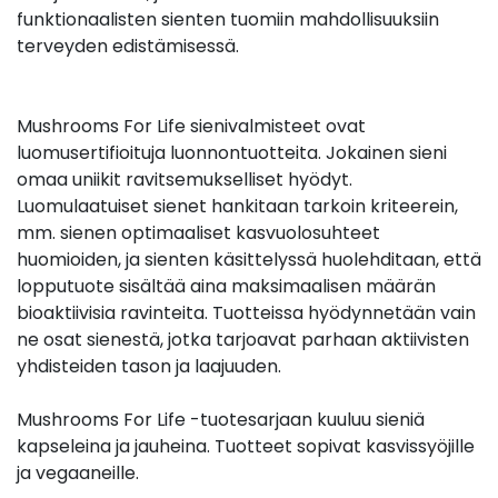
funktionaalisten sienten tuomiin mahdollisuuksiin
terveyden edistämisessä.
Mushrooms For Life sienivalmisteet ovat
luomusertifioituja luonnontuotteita. Jokainen sieni
omaa uniikit ravitsemukselliset hyödyt.
Luomulaatuiset sienet hankitaan tarkoin kriteerein,
mm. sienen optimaaliset kasvuolosuhteet
huomioiden, ja sienten käsittelyssä huolehditaan, että
lopputuote sisältää aina maksimaalisen määrän
bioaktiivisia ravinteita. Tuotteissa hyödynnetään vain
ne osat sienestä, jotka tarjoavat parhaan aktiivisten
yhdisteiden tason ja laajuuden.
Mushrooms For Life -tuotesarjaan kuuluu sieniä
kapseleina ja jauheina. Tuotteet sopivat kasvissyöjille
ja vegaaneille.