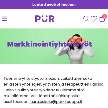
Luotettava kotimainen
0
Markkinointiyhteistyöt
Teemme yhteistyötä median, vaikuttajien sekä
erilaisten yhteisöjen, yritysten ja terapeuttien kanssa.
Onko sinulla yhteistyöidea? Kuulemme siitä
mielellämme! Voit lähettää sähköpostia
osoitteeseen
laura.eskola@pur-kauppa.fi