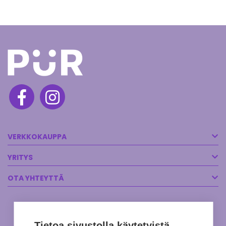
VERKKOKAUPPA
YRITYS
OTA YHTEYTTÄ
Tietoa sivustolla käytetyistä