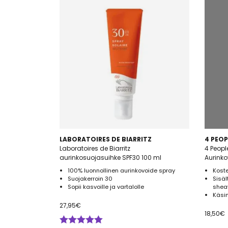
ihotyypeille ja ovat kaikin tavo
Miten valita oikea suoja
Suojakerrointa merkitään usein
kauemmin auringossa voi olla a
tämän takia ihon suojaaminen 
auringonsietokyky sekä UV-sät
epävarma suojakertoimen valin
vähäisempi kerroin kuin esime
Lue lisää auringolta suojaut
LABORATOIRES DE BIARRITZ
4 PEO
Laboratoires de Biarritz
4 Peopl
aurinkosuojasuihke SPF30 100 ml
Aurink
100% luonnollinen aurinkovoide spray
Koste
Suojakerroin 30
Sisä
Sopii kasvoille ja vartalolle
shea
Käsi
27,95
€
18,50
€