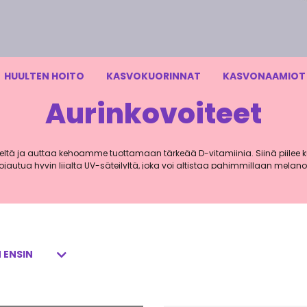
HUULTEN HOITO
KASVOKUORINNAT
KASVONAAMIOT
Aurinkovoiteet
ieltä ja auttaa kehoamme tuottamaan tärkeää D-vitamiinia. Siinä piilee
ojautua hyvin liialta UV-säteilyltä, joka voi altistaa pahimmillaan melan
aurinkovoiteisiin, joiden avulla nautit auringosta turvallisemmin.
et ihosi hyvinvointiin
100% luonnollisia ja ihollesi turvallisia aurinkovoiteita, jotka ovat loist
-brändin aurinkosuojien valikoimasta löydät sopivat tuotteet niin kasvoille, 
joavat iholle mineraaleihin perustuvaa suojaa auringon haitallista sätei
, tuubi- ja puikkomallisia vaihtoehtoja eri suojakertoimilla sekä lapsille 
meiltä kasvoille tarkoitettuja sävyttäviä aurinkovoiteita eri sävyissä. Tuo