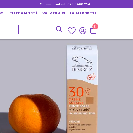
Puhelintilaukset: 029 3400 254
OGI
TIETOA MEISTÄ
VALMENNUS
LAHJAKORTTI
0