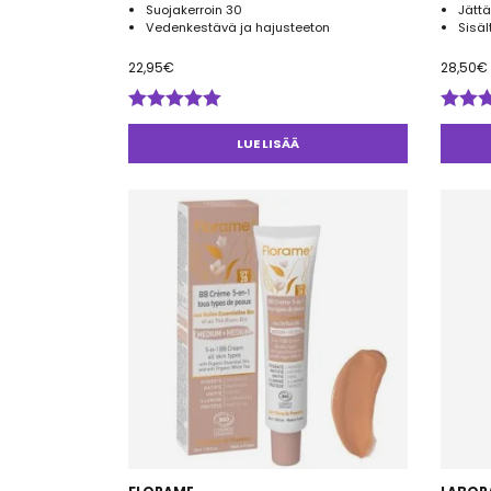
Suojakerroin 30
Jättä
Vedenkestävä ja hajusteeton
Sisä
22,95
€
28,50
€
Arvostelu
Arvos
tuotteesta:
tuotte
LUE LISÄÄ
5.00
/ 5
5.00
/ 