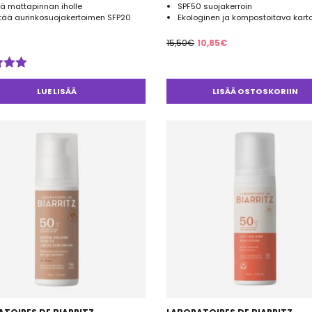
ä mattapinnan iholle
SPF50 suojakerroin
ltää aurinkosuojakertoimen SFP20
Ekologinen ja kompostoitava karto
Alkuperäinen
Nykyinen
15,50
€
10,85
€
hinta
hinta
oli:
on:
telu
15,50€.
10,85€.
esta:
LUE LISÄÄ
LISÄÄ OSTOSKORIIN
5