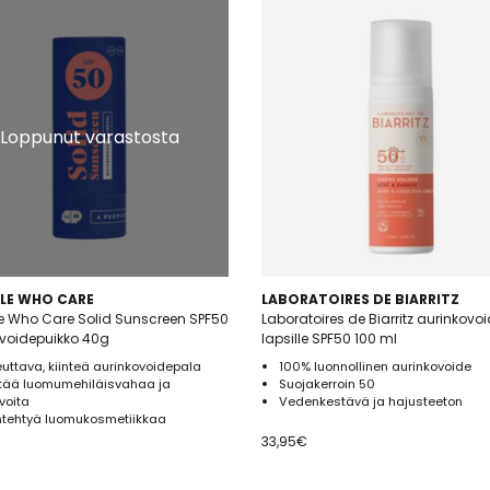
in ihoystävällisiä.
kerroin?
 kirjainyhdistelmällä SPF (Sun Protective Factor) ja se kertoo karkeasti se
urinkovoiteen kanssa, kuin ilman voidetta. Iho muistaa ikuisesti UV-sätei
on niin tärkeää. Oikean suojakertoimen valintaan vaikuttaa sekä voitee
Loppunut varastosta
eilyn voimakkuus. Mitä vaaleampi iho on, sitä helpommin se yleensä pal
nassa, kannattaa aina valita mieluummin liian korkea kuin liian matala
rkiksi etelänmatkalla.
umisesta
blogista
!
PLE WHO CARE
LABORATOIRES DE BIARRITZ
e Who Care Solid Sunscreen SPF50
Laboratoires de Biarritz aurinkovo
ovoidepuikko 40g
lapsille SPF50 100 ml
uttava, kiinteä aurinkovoidepala
100% luonnollinen aurinkovoide
ltää luomumehiläisvahaa ja
Suojakerroin 50
voita
Vedenkestävä ja hajusteeton
ntehtyä luomukosmetiikkaa
33,95
€