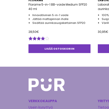
FLORAME
LABORA
Florame 5-in-1 BB-voide Medium SFP20
Laborat
40 ml
aurinko
Innovatiivinen 5-in-1 voide
100% 
Jättää mattapinnan iholle
Suoja
Sisältää aurinkosuojakertoimen SFP20
Väril
28,50
€
30,95
€
Arvostelu
tuotteesta:
LISÄÄ OSTOSKORIIN
4.00
/ 5
VERKKOKAUPPA
YRITY
Usein kysyttyä
Tietoa