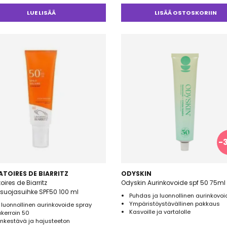
LUE LISÄÄ
LISÄÄ OSTOSKORIIN
-
TOIRES DE BIARRITZ
ODYSKIN
oires de Biarritz
Odyskin Aurinkovoide spf 50 75ml
suojasuihke SPF50 100 ml
Puhdas ja luonnollinen aurinkovoi
Ympäristöystävällinen pakkaus
luonnollinen aurinkovoide spray
Kasvoille ja vartalolle
kerroin 50
nkestävä ja hajusteeton