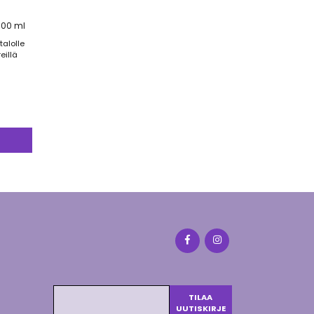
100 ml
talolle
eillä