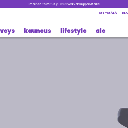
Ilmainen toimitus yli 89€ verkkokauppaostoille!
MYYMÄLÄ
BL
rveys
kauneus
lifestyle
ale
ava