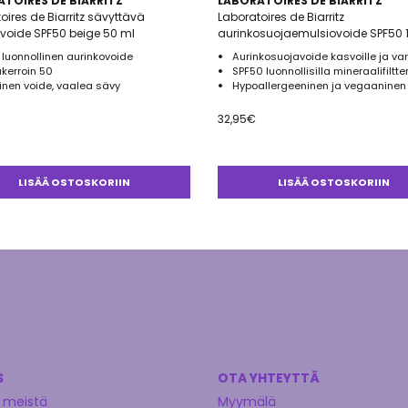
TOIRES DE BIARRITZ
LABORATOIRES DE BIARRITZ
oires de Biarritz sävyttävä
Laboratoires de Biarritz
voide SPF50 beige 50 ml
aurinkosuojaemulsiovoide SPF50 
luonnollinen aurinkovoide
Aurinkosuojavoide kasvoille ja var
kerroin 50
SPF50 luonnollisilla mineraalifiltter
linen voide, vaalea sävy
Hypoallergeeninen ja vegaaninen
32,95
€
LISÄÄ OSTOSKORIIN
LISÄÄ OSTOSKORIIN
S
OTA YHTEYTTÄ
 meistä
Myymälä