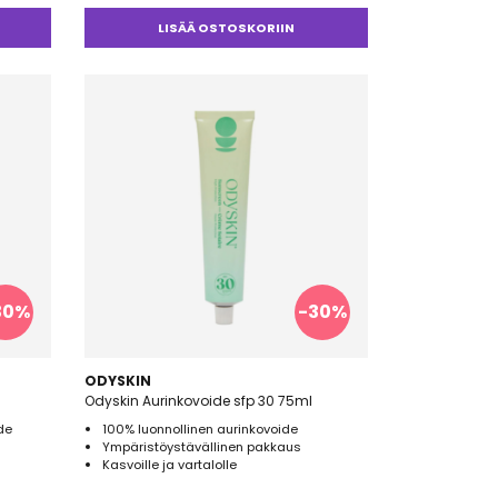
Arvostelu
tuotteesta:
LISÄÄ OSTOSKORIIN
5.00
/ 5
30%
-30%
ODYSKIN
Odyskin Aurinkovoide sfp 30 75ml
de
100% luonnollinen aurinkovoide
Ympäristöystävällinen pakkaus
Kasvoille ja vartalolle