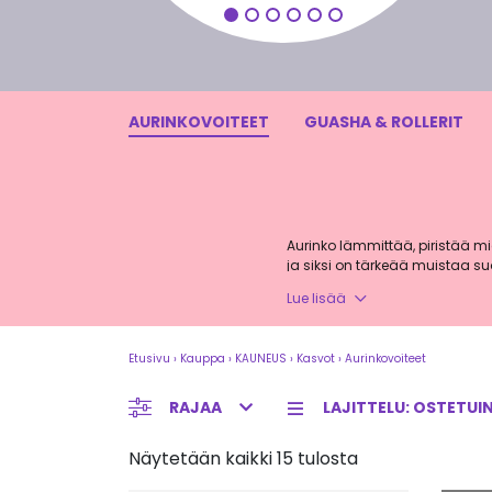
LISÄÄ OSTOSKORIIN
AURINKOVOITEET
GUASHA & ROLLERIT
Aurinko lämmittää, piristää m
ja siksi on tärkeää muistaa su
luonnollisiin ja laadukkaisiin 
Lue lisää
Etusivu
›
Kauppa
›
KAUNEUS
›
Kasvot
›
Aurinkovoiteet
Luonnolliset aurinkovoite
RAJAA
Olemme valinneet valikoimaamme 
aurinkotuotteille.
ALGA MARIS
Sarjan laadukkaat tuotteet tar
Näytetään kaikki 15 tulosta
Tuotevalikoimasta löytyy spray-
vähentää meikin määrää, löydät 