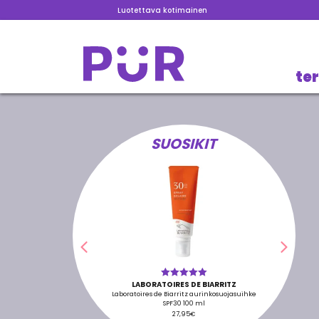
Luotettava kotimainen
te
SUOSIKIT
Edellinen
Seura
LABORATOIRES DE BIARRITZ
Arvostelu
tuotteesta:
Laboratoires de Biarritz aurinkosuojasuihke
5.00
/ 5
SPF30 100 ml
27,95
€