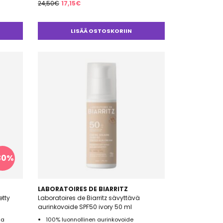
Alkuperäinen
Nykyinen
24,50
€
17,15
€
hinta
hinta
oli:
on:
LISÄÄ OSTOSKORIIN
24,50€.
17,15€.
30%
LABORATOIRES DE BIARRITZ
etty
Laboratoires de Biarritz sävyttävä
aurinkovoide SPF50 ivory 50 ml
ja
100% luonnollinen aurinkovoide