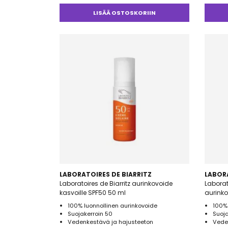
Arvostelu
tuotteesta:
LISÄÄ OSTOSKORIIN
5.00
/ 5
LABORATOIRES DE BIARRITZ
LABORA
Laboratoires de Biarritz aurinkovoide
Laborat
kasvoille SPF50 50 ml
aurinko
100% luonnollinen aurinkovoide
100% 
Suojakerroin 50
Suoja
Vedenkestävä ja hajusteeton
Vede