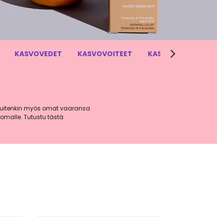
KASVOVEDET
KASVOVOITEET
KASVOJEN PUHDIS
 kuitenkin myös omat vaaransa
oomalle. Tutustu tästä
ava vaihtoehto synteettisille
keholle kuin huulillekin.
lyä vastaan.
sopivia tuotteita. Kun haluat
tteet sopivat kaikille