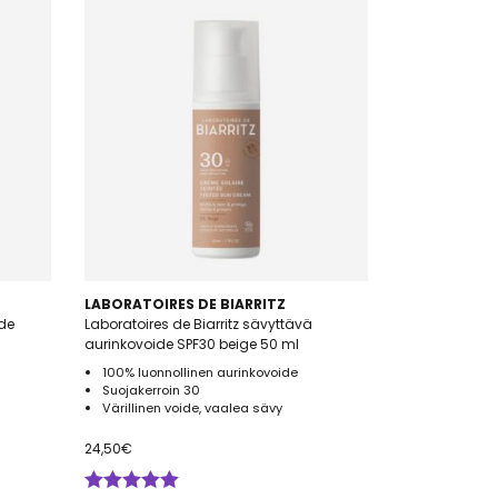
n, kuinka monta kertaa
lyn vaikutukset ja juuri
n käyttäjän henkilökohtainen
aa auringossa. Jos olet
 kerroin. Suomessa riittää
LABORATOIRES DE BIARRITZ
ide
Laboratoires de Biarritz sävyttävä
aurinkovoide SPF30 beige 50 ml
100% luonnollinen aurinkovoide
Suojakerroin 30
Värillinen voide, vaalea sävy
24,50
€