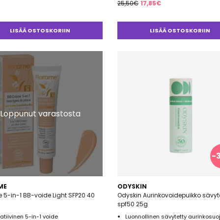
Alkuperäinen
Nykyinen
25,50
€
17,85
€
hinta
hinta
oli:
on:
LISÄÄ OSTOSKORIIN
LISÄÄ OSTOSKORIIN
25,50€.
17,85€.
Loppunut varastosta
-
ME
ODYSKIN
 5-in-1 BB-voide Light SFP20 40
Odyskin Aurinkovoidepuikko sävyt
spf50 25g
atiivinen 5-in-1 voide
Luonnollinen sävytetty aurinkosuo