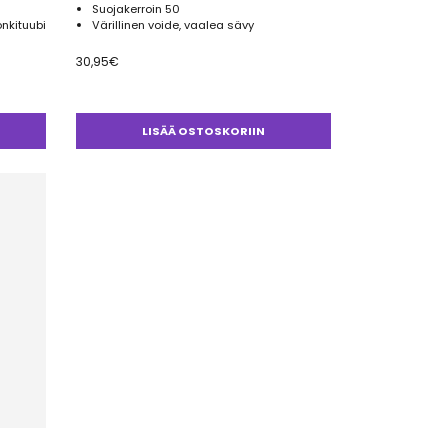
Suojakerroin 50
nkituubi
Värillinen voide, vaalea sävy
30,95
€
LISÄÄ OSTOSKORIIN