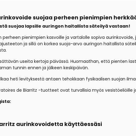
aurinkovoide suojaa perheen pienimpien herkkä
stä suojaa lapsille auringon haitallista säteilyä vastaan!
n perheen pienimpien kasvoille ja vartalolle sopiva aurinkovoide,
ajusteeton ja sillä on korkea suoja-arvo auringon haitallista sä
sta.
 lisättävän useita kertoja päivässä. Huomaathan, että pienten la
man tunnin ennen ja jälkeen keskipäivän.
alkaa heti levityksestä antaen tehokkaan fysikaalisen suojan ilman
res de Biarritz -tuotteet ovat turvallisia myös vesistöeliöille ja
ista:
arritz aurinkovoidetta käyttäessäsi