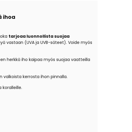
ä ihoa
 joka
tarjoaa luonnollista suojaa
teilyä vastaan (UVA ja UVB-säteet). Voide myös
sten herkkä iho kaipaa myös suojaa vaatteilla
 valkoista kerrosta ihon pinnalla.
 koralleille.