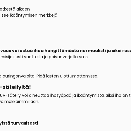
hetkestä alkaen
käisee ikääntymisen merkkejä
rasvaus voi estää ihoa hengittämästä normaalisti ja siksi r
isijaisesti vaatteilla ja päivänvarjoilla yms.
a auringonvalolta. Pidä lasten ulottumattomissa.
-säteilyltä!
en UV-säteily voi aiheuttaa ihosyöpää ja ikääntymistä. Siksi iho on 
a voimakkaimmillaan.
istä turvallisesti