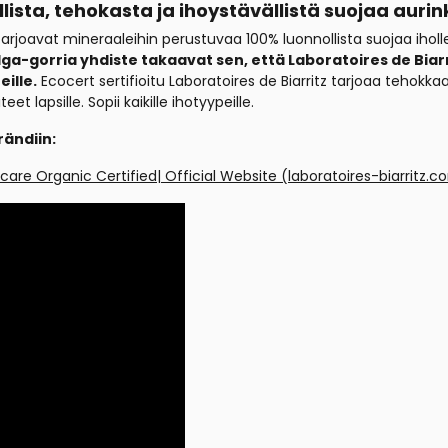
llista, tehokasta ja ihoystävällistä suojaa aur
tarjoavat mineraaleihin perustuvaa 100% luonnollista suojaa iholle
lga-gorria yhdiste takaavat sen, että Laboratoires de Biarr
eille.
Ecocert sertifioitu Laboratoires de Biarritz tarjoaa tehokka
 lapsille. Sopii kaikille ihotyypeille.
rändiin:
are Organic Certified| Official Website (laboratoires-biarritz.c