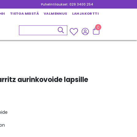
Puhelintilaukset: 029 3400 254
OGI
TIETOA MEISTÄ
VALMENNUS
LAHJAKORTTI
0
rritz aurinkovoide lapsille
oide
ton