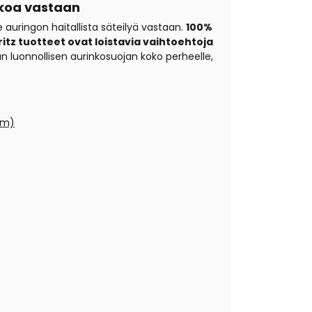
inkoa vastaan
 auringon haitallista säteilyä vastaan.
100%
itz tuotteet ovat loistavia vaihtoehtoja
an luonnollisen aurinkosuojan koko perheelle,
om)