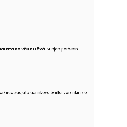
asvausta on vältettävä
. Suojaa perheen
tärkeää suojata aurinkovoiteella, varsinkin klo