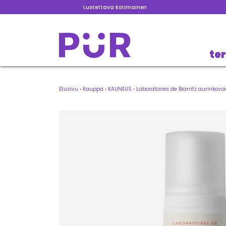
Luotettava kotimainen
te
Etusivu
›
Kauppa
›
KAUNEUS
›
Laboratoires de Biarritz aurinkovo