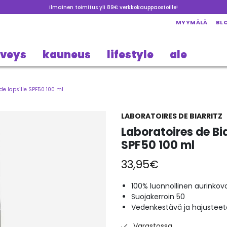
Ilmainen toimitus yli 89€ verkkokauppaostoille!
MYYMÄLÄ
BL
rveys
kauneus
lifestyle
ale
ide lapsille SPF50 100 ml
LABORATOIRES DE BIARRITZ
Laboratoires de Bia
SPF50 100 ml
33,95
€
100% luonnollinen aurinkov
Suojakerroin 50
Vedenkestävä ja hajustee
Varastossa