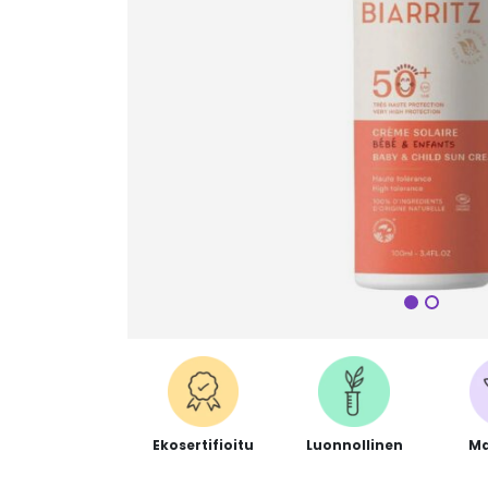
Seuraa
Ekosertifioitu
Luonnollinen
Ma