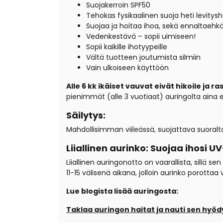
Suojakerroin SPF50
Tehokas fysikaalinen suoja heti levitys
Suojaa ja hoitaa ihoa, sekä ennaltaeh
Vedenkestävä – sopii uimiseen!
Sopii kaikille ihotyypeille
Vältä tuotteen joutumista silmiin
Vain ulkoiseen käyttöön
Alle 6 kk ikäiset vauvat eivät hikoile ja 
pienimmät (alle 3 vuotiaat) auringolta aina ens
Säilytys:
Mahdollisimman viileässä, suojattava suoralt
Liiallinen aurinko: Suojaa ihosi UV
Liiallinen auringonotto on vaarallista, sillä s
11-15 välisenä aikana, jolloin aurinko porotta
Lue blogista lisää auringosta:
Taklaa auringon haitat ja nauti sen hyödy