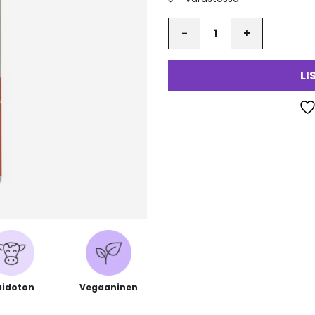
Määrä
va
LI
idoton
Vegaaninen