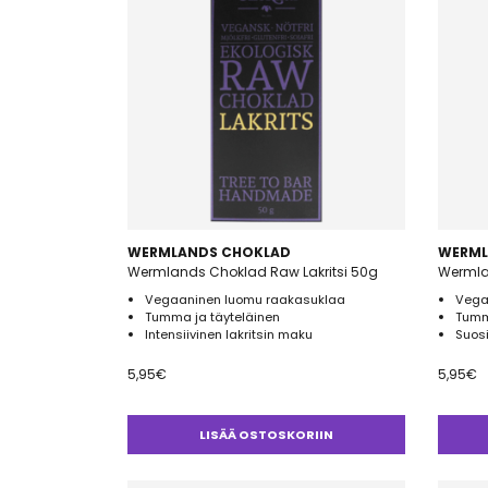
WERMLANDS CHOKLAD
WERML
Wermlands Choklad Raw Lakritsi 50g
Wermla
Vegaaninen luomu raakasuklaa
Vega
Tumma ja täyteläinen
Tumm
Intensiivinen lakritsin maku
Suos
5,95
€
5,95
€
LISÄÄ OSTOSKORIIN