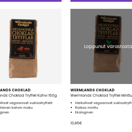
Loppunut varastost
ANDS CHOKLAD
WERMLANDS CHOKLAD
ds Choklad Tryffeli Kahvi 150g
Wermlands Choklad Tryffeli Mintt
lliset vegaaniset suklaatryffelit
Herkulliset vegaaniset suklaatryffe
eläinen kahvin maku
Raikas minttu
oginen
Ekologinen
10,95
€