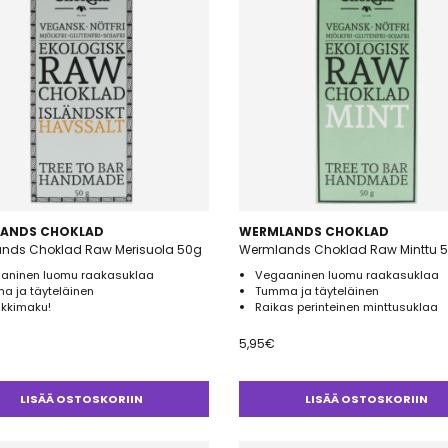
ANDS CHOKLAD
WERMLANDS CHOKLAD
nds Choklad Raw Merisuola 50g
Wermlands Choklad Raw Minttu 
aninen luomu raakasuklaa
Vegaaninen luomu raakasuklaa
a ja täyteläinen
Tumma ja täyteläinen
ikkimaku!
Raikas perinteinen minttusuklaa
5,95
€
LISÄÄ OSTOSKORIIN
LISÄÄ OSTOSKORIIN