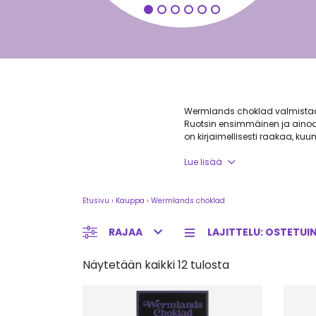
Wermlands choklad valmistaa h
Ruotsin ensimmäinen ja ainoa
on kirjaimellisesti raakaa, k
mikä tarkoittaa, että kaakao
raaka-aineita. Kylmäpuristuk
Lue lisää
tavallinen suklaa.
Etusivu
›
Kauppa
›
Wermlands choklad
RAJAA
Näytetään kaikki 12 tulosta