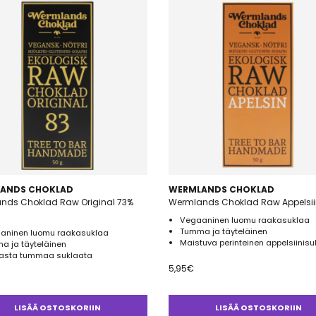
ANDS CHOKLAD
WERMLANDS CHOKLAD
nds Choklad Raw Original 73%
Wermlands Choklad Raw Appelsii
Vegaaninen luomu raakasuklaa
Tumma ja täyteläinen
aninen luomu raakasuklaa
Maistuva perinteinen appelsiinisu
a ja täyteläinen
asta tummaa suklaata
5,95
€
LISÄÄ OSTOSKORIIN
LISÄÄ OSTOSKORIIN