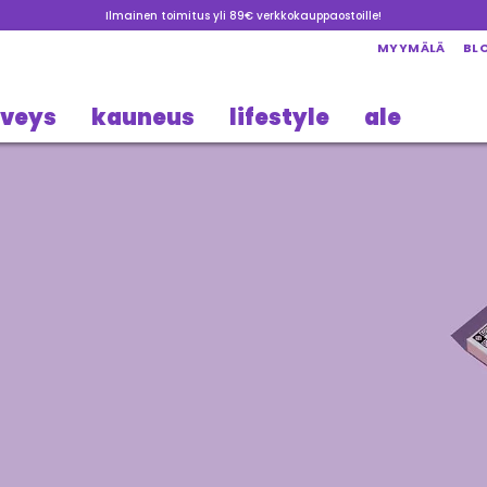
Ilmainen toimitus yli 89€ verkkokauppaostoille!
MYYMÄLÄ
BL
rveys
kauneus
lifestyle
ale
ava