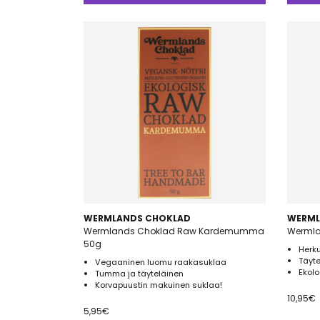
WERMLANDS CHOKLAD
WERML
Wermlands Choklad Raw Kardemumma
Wermlan
50g
Herku
Täyt
Vegaaninen luomu raakasuklaa
Ekol
Tumma ja täyteläinen
Korvapuustin makuinen suklaa!
10,95
€
5,95
€