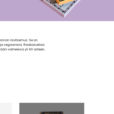
uonnon ravitsemus. Se on
a ja vegaanisia. Raakasuklaa
ään vaiheessa yli 40 asteen,
essoimattomia, puhtaita
emän kertaa enemmän kuin