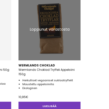
Loppunut varastosta
WERMLANDS CHOKLAD
ni 50g
Wermlands Choklad Tryffeli Appelsiini
150g
Herkulliset vegaaniset suklaatryffelit
klaa
Maustettu appelsiinilla
Ekologinen
10,95
€
LUE LISÄÄ