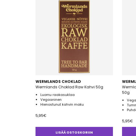
WERMLANDS CHOKLAD
WERML
Wermlands Choklad Raw Kahvi 50g
Wermla
50g
Luomu raakasuklaa
Vegaaninen
Vega
Hienostunut kahvin maku
Tumm
Puhd
5,95
€
5,95
€
LISÄÄ OSTOSKORIIN