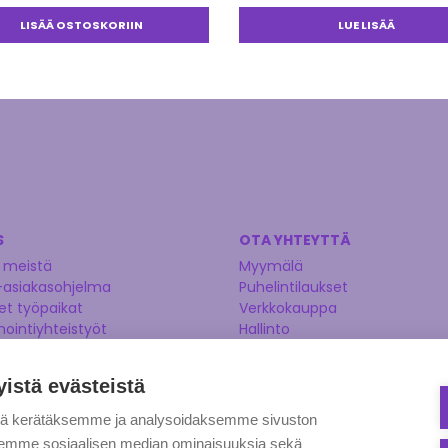
LISÄÄ OSTOSKORIIN
LUE LISÄÄ
S
OTA YHTEYTTÄ
 meistä
Myymälä
-asiakasohjelma
Puhelintilaukset
t työpaikat
Verkkokauppa
nointiyhteistyöt
Hallinto
Yhteydenottolomake
Kysy asiantuntijaltamme
yistä evästeistä
Ehdota tuotetta
tä kerätäksemme ja analysoidaksemme sivuston
aksemme sosiaalisen median ominaisuuksia sekä