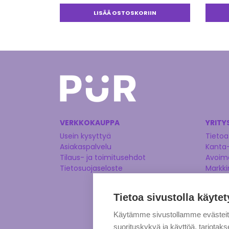
LISÄÄ OSTOSKORIIN
VERKKOKAUPPA
YRITY
Usein kysyttyä
Tietoa
Asiakaspalvelu
Kanta
Tilaus- ja toimitusehdot
Avoime
Tietosuojaseloste
Markki
Tietoa sivustolla käytet
Käytämme sivustollamme evästei
suorituskykyä ja käyttöä, tarjot