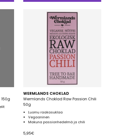
a
WERMLANDS CHOKLAD
u 150g
Wermlands Choklad Raw Passion Chili
50g
lit
Luomu raakasuklaa
Vegaaninen
Makuna passionhedelmä ja chili
5,95
€