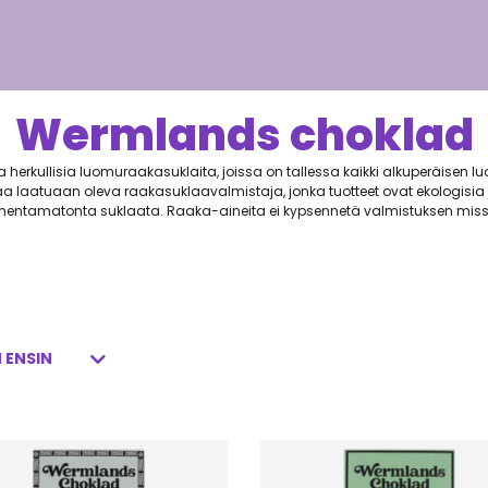
Wermlands choklad
erkullisia luomuraakasuklaita, joissa on tallessa kaikki alkuperäisen l
a laatuaan oleva raakasuklaavalmistaja, jonka tuotteet ovat ekologisi
uumentamatonta suklaata. Raaka-aineita ei kypsennetä valmistuksen miss
papujen ravintoaineet säilyvät paremmin. Valmistuksessa käytetään pros
sen ansiosta raakasuklaa sisältää paljon antioksidantteja – jopa seits