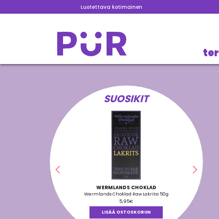
Luotettava kotimainen
te
SUOSIKIT
Edellinen
Seura
WERMLANDS CHOKLAD
Wermlands Choklad Raw Lakritsi 50g
5,95
€
LISÄÄ OSTOSKORIIN