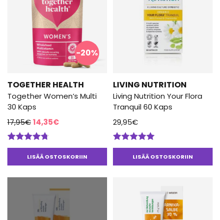
-20%
TOGETHER HEALTH
LIVING NUTRITION
Together Women’s Multi
Living Nutrition Your Flora
30 Kaps
Tranquil 60 Kaps
Alkuperäinen
Nykyinen
17,95
€
14,35
€
29,95
€
hinta
hinta
oli:
on:
Arvostelu
Arvostelu
17,95€.
14,35€.
tuotteesta:
tuotteesta:
LISÄÄ OSTOSKORIIN
LISÄÄ OSTOSKORIIN
4.67
/ 5
5.00
/ 5