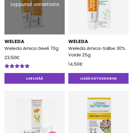
Loppunut varastosta
WELEDA
WELEDA
Weleda Arnica Geeli 70g
Weleda Arnica-Salbe 30%
Voide 25g
23,50
€
14,50
€
Arvostelu
tuotteesta:
LUE LISÄÄ
LISÄÄ OSTOSKORIIN
5.00
/ 5