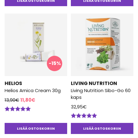
oli:
on:
tuotteesta:
LISÄÄ OSTOSKORIIN
LISÄÄ OSTOSKORIIN
5.00
/ 5
13,90€.
11,80€.
-15%
HELIOS
LIVING NUTRITION
Helios Arnica Cream 30g
Living Nutrition Sibo-Go 60
kaps
Alkuperäinen
Nykyinen
13,90
€
11,80
€
hinta
hinta
32,95
€
oli:
on:
Arvostelu
13,90€.
11,80€.
tuotteesta:
Arvostelu
5.00
/ 5
tuotteesta:
LISÄÄ OSTOSKORIIN
LISÄÄ OSTOSKORIIN
5.00
/ 5