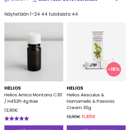
Näytetään 1–24 44 tuloksista 44
-15%
HELIOS
HELIOS
Helios Arnica Montana C30
Helios Aesculus &
/ H452FI 4g Rae
Hamamelis & Paeonia
Cream 30g
13,90
€
Alkuperäinen
Nykyinen
13,90
€
11,80
€
hinta
hinta
Arvostelu