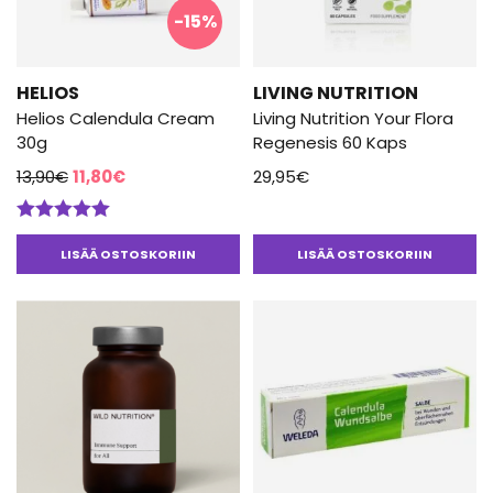
-15%
HELIOS
LIVING NUTRITION
Helios Calendula Cream
Living Nutrition Your Flora
30g
Regenesis 60 Kaps
Alkuperäinen
Nykyinen
13,90
€
11,80
€
29,95
€
hinta
hinta
oli:
on:
Arvostelu
13,90€.
11,80€.
tuotteesta:
LISÄÄ OSTOSKORIIN
LISÄÄ OSTOSKORIIN
5.00
/ 5