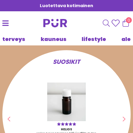
Luotettava kotimainen
0
terveys
kauneus
lifestyle
ale
SUOSIKIT
Edellinen
Seu
HELIOS
Arvostelu