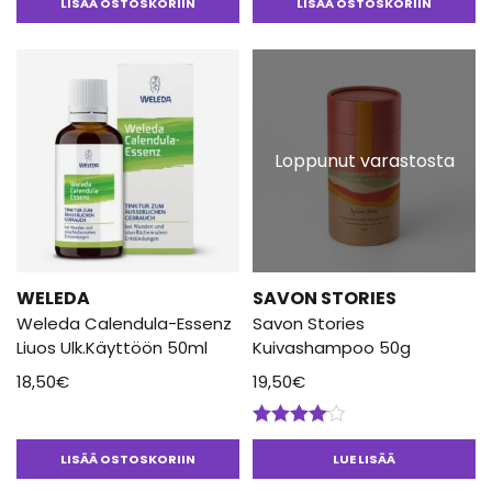
LISÄÄ OSTOSKORIIN
LISÄÄ OSTOSKORIIN
oli:
on:
13,90€.
11,80€.
Loppunut varastosta
WELEDA
SAVON STORIES
Weleda Calendula-Essenz
Savon Stories
Liuos Ulk.Käyttöön 50ml
Kuivashampoo 50g
18,50
€
19,50
€
Arvostelu
tuotteesta:
LISÄÄ OSTOSKORIIN
LUE LISÄÄ
4.00
/ 5