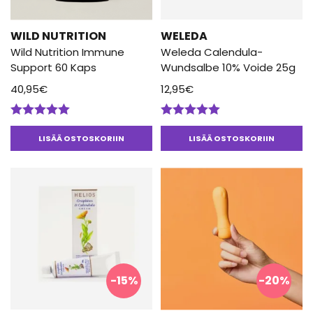
WILD NUTRITION
WELEDA
Wild Nutrition Immune
Weleda Calendula-
Support 60 Kaps
Wundsalbe 10% Voide 25g
40,95
€
12,95
€
Arvostelu
Arvostelu
tuotteesta:
tuotteesta:
LISÄÄ OSTOSKORIIN
LISÄÄ OSTOSKORIIN
5.00
/ 5
5.00
/ 5
-15%
-20%