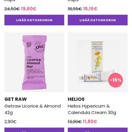
Alkuperäinen
Nykyinen
Alkuperäinen
Nykyinen
24,50
€
19,60
€
18,95
€
15,15
€
hinta
hinta
hinta
hinta
LISÄÄ OSTOSKORIIN
LISÄÄ OSTOSKORIIN
oli:
on:
oli:
on:
24,50€.
19,60€.
18,95€.
15,15€.
-15%
GET RAW
HELIOS
Getraw Licorice & Almond
Helios Hypericum &
42g
Calendula Cream 30g
Alkuperäinen
Nykyinen
2,90
€
13,90
€
11,80
€
hinta
hinta