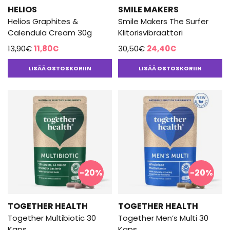
HELIOS
SMILE MAKERS
Helios Graphites &
Smile Makers The Surfer
Calendula Cream 30g
Klitorisvibraattori
Alkuperäinen
Nykyinen
Alkuperäinen
Nykyinen
13,90
€
11,80
€
30,50
€
24,40
€
hinta
hinta
hinta
hinta
LISÄÄ OSTOSKORIIN
LISÄÄ OSTOSKORIIN
oli:
on:
oli:
on:
13,90€.
11,80€.
30,50€.
24,40€.
-20%
-20%
TOGETHER HEALTH
TOGETHER HEALTH
Together Multibiotic 30
Together Men’s Multi 30
Kaps
Kaps