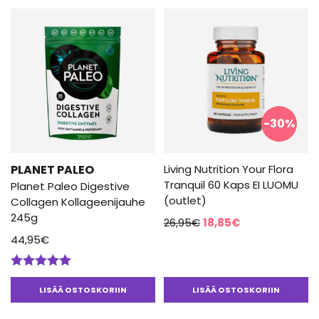
-30%
PLANET PALEO
Living Nutrition Your Flora
Tranquil 60 Kaps EI LUOMU
Planet Paleo Digestive
(outlet)
Collagen Kollageenijauhe
245g
Alkuperäinen
Nykyinen
26,95
€
18,85
€
hinta
hinta
44,95
€
oli:
on:
26,95€.
18,85€.
Arvostelu
tuotteesta:
LISÄÄ OSTOSKORIIN
LISÄÄ OSTOSKORIIN
5.00
/ 5