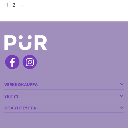
1
2
→
VERKKOKAUPPA
YRITYS
OTA YHTEYTTÄ