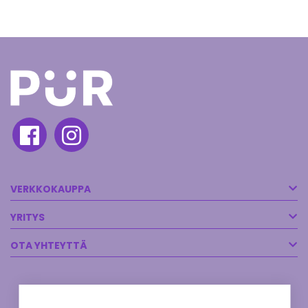
VERKKOKAUPPA
YRITYS
OTA YHTEYTTÄ