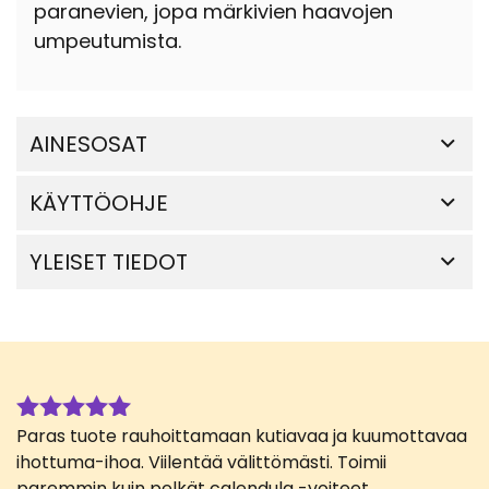
paranevien, jopa märkivien haavojen
umpeutumista.
AINESOSAT
KÄYTTÖOHJE
YLEISET TIEDOT
Paras tuote rauhoittamaan kutiavaa ja kuumottavaa
Arvostelu
tuotteesta:
ihottuma-ihoa. Viilentää välittömästi. Toimii
5
/ 5
paremmin kuin pelkät calendula -voiteet.