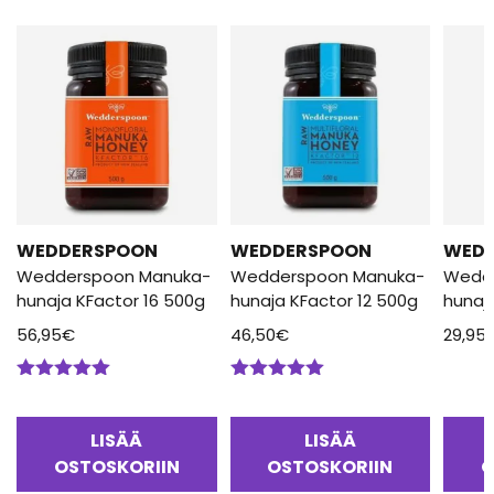
WEDDERSPOON
WEDDERSPOON
WED
Wedderspoon Manuka-
Wedderspoon Manuka-
Wedd
hunaja KFactor 16 500g
hunaja KFactor 12 500g
hunaj
56,95
€
46,50
€
29,95
Arvostelu
Arvostelu
tuotteesta:
tuotteesta:
5.00
/ 5
5.00
/ 5
LISÄÄ
LISÄÄ
OSTOSKORIIN
OSTOSKORIIN
O