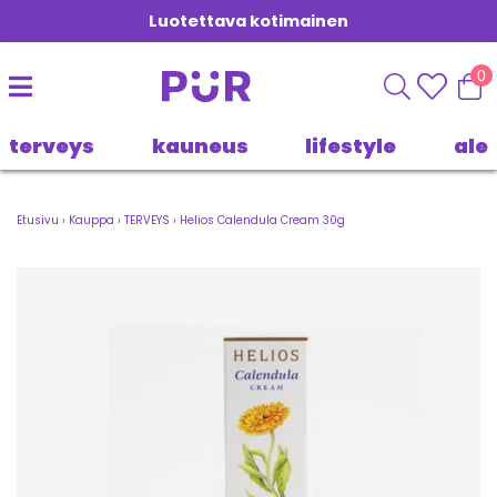
Luotettava kotimainen
0
terveys
kauneus
lifestyle
ale
Etusivu
›
Kauppa
›
TERVEYS
›
Helios Calendula Cream 30g