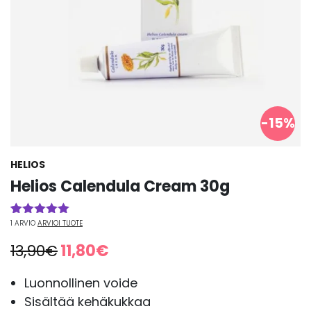
-15%
HELIOS
Helios Calendula Cream 30g
1
ARVIO
ARVIOI TUOTE
Arvio
1
5.00
5:stä
Alkuperäinen
Nykyinen
13,90
€
11,80
€
perustuen
asiakkaan
hinta
hinta
arvotukseen.
oli:
on:
Luonnollinen voide
13,90€.
11,80€.
Sisältää kehäkukkaa