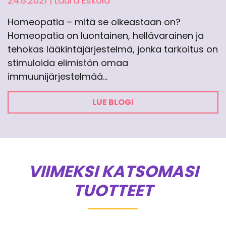
24.8.2021
|
Laura Eskola
Homeopatia – mitä se oikeastaan on?
Homeopatia on luontainen, hellävarainen ja
tehokas lääkintäjärjestelmä, jonka tarkoitus on
stimuloida elimistön omaa
immuunijärjestelmää…
LUE BLOGI
VIIMEKSI KATSOMASI
TUOTTEET