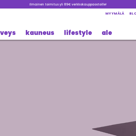
Ilmainen toimitus yli 89€ verkkokauppaostoille!
MYYMÄLÄ
BL
rveys
kauneus
lifestyle
ale
ava