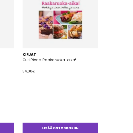
KIRJAT
Outi Rinne: Raakaruoka-aika!
34,00
€
LISÄÄ OSTOSKORIIN