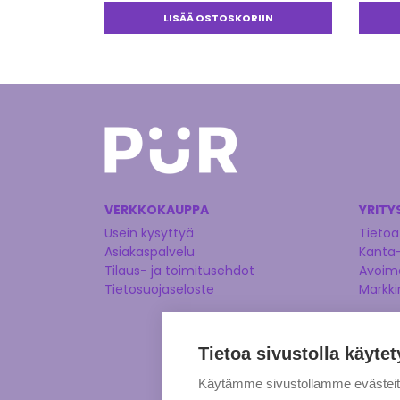
LISÄÄ OSTOSKORIIN
VERKKOKAUPPA
YRITY
Usein kysyttyä
Tietoa
Asiakaspalvelu
Kanta
Tilaus- ja toimitusehdot
Avoime
Tietosuojaseloste
Markki
Tietoa sivustolla käytet
Käytämme sivustollamme evästei