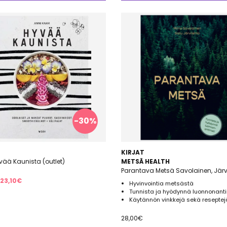
-30%
KIRJAT
yvää Kaunista (outlet)
METSÄ HEALTH
Parantava Metsä Savolainen, Järv
Alkuperäinen
Nykyinen
23,10
€
Hyvinvointia metsästä
hinta
hinta
Tunnista ja hyödynnä luonnonanti
Käytännön vinkkejä sekä reseptej
oli:
on:
33,00€.
23,10€.
28,00
€