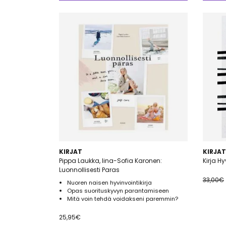
KIRJAT
KIRJAT
Pippa Laukka, Iina-Sofia Karonen:
Kirja H
Luonnollisesti Paras
33,00
€
Nuoren naisen hyvinvointikirja
Opas suorituskyvyn parantamiseen
Mitä voin tehdä voidakseni paremmin?
25,95
€