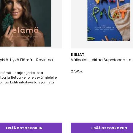
KIRJAT
Tykkä: Hyvä Elämä – Ravintoa
Välipalat – Virtaa Superfoodeista
27,95
€
 elämä –sarjan jatko-osa
toa ja tietoa keholle sekä mielelle
 ohjaa kohti intuitiivista syömistä
LISÄÄ OSTOSKORIIN
LISÄÄ OSTOSKORIIN