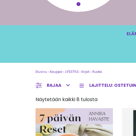
LISÄÄ OSTOSKORIIN
ELÄ
Etusivu
›
Kauppa
›
LIFESTYLE
›
Kirjat
›
Ruoka
RAJAA
Näytetään kaikki 8 tulosta