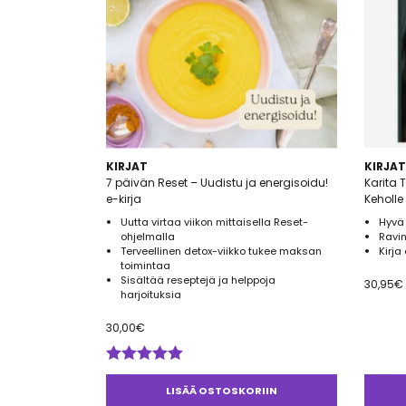
KIRJAT
KIRJAT
7 päivän Reset – Uudistu ja energisoidu!
Karita 
e-kirja
Keholle
Uutta virtaa viikon mittaisella Reset-
Hyvä
ohjelmalla
Ravin
Terveellinen detox-viikko tukee maksan
Kirja
toimintaa
Sisältää reseptejä ja helppoja
30,95
€
harjoituksia
30,00
€
Arvostelu
tuotteesta:
LISÄÄ OSTOSKORIIN
5.00
/ 5