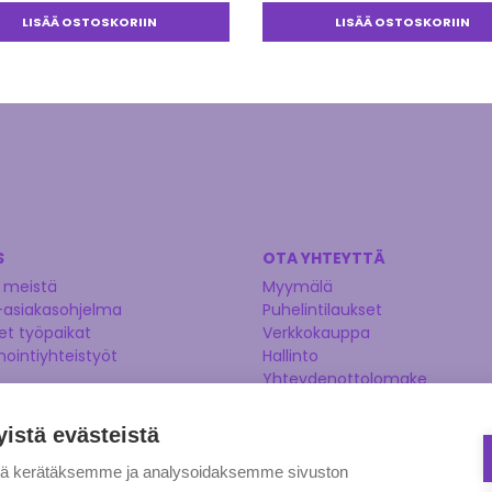
LISÄÄ OSTOSKORIIN
LISÄÄ OSTOSKORIIN
S
OTA YHTEYTTÄ
 meistä
Myymälä
-asiakasohjelma
Puhelintilaukset
t työpaikat
Verkkokauppa
nointiyhteistyöt
Hallinto
Yhteydenottolomake
Kysy asiantuntijaltamme
Ehdota tuotetta
yistä evästeistä
tä kerätäksemme ja analysoidaksemme sivuston