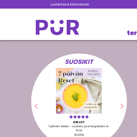
Luotettava kotimainen
te
SUOSIKIT
Edellinen
Seura
KIRJAT
Arvostelu
tuotteesta:
7 päivän Reset – Uudistu ja energisoidu! e-
5.00
/ 5
kirja
30,00
€