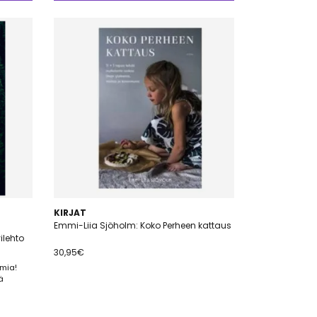
KIRJAT
Emmi-Liia Sjöholm: Koko Perheen kattaus
ilehto
30,95
€
mia!
ä