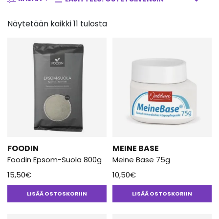
suolat ja sokerit kuorivat ihon
hellävaraisesti
Näytetään kaikki 11 tulosta
Valikoimamme luonnonmukaisissa vartalokuorinnoissa on käytetty
kuorivina ainesosina laadukkaita suoloja sekä luomusokeria.
Kokeile esimerkiksi monikäyttöistä
Meine Base -suolaa
sekä
Epsom -suolaa
, jotka sopivat moneen kauneusrutiiniin ja
erinomaisesti myös juuri kuorintaan! Suosittelemme myös ihon
säännöllistä kuivaharjausta, jolla on useita terveysvaikutuksia. Se
mm. stimuloi verenkiertoa ja aktivoi kehon lymfaattista järjestelmää
kun kuivaharjaat ihon ennen peseytymistä.
FOODIN
MEINE BASE
Foodin Epsom-Suola 800g
Meine Base 75g
15,50
€
10,50
€
LISÄÄ OSTOSKORIIN
LISÄÄ OSTOSKORIIN