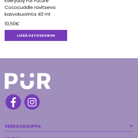
Everyday For Future
Cococuddle ravitseva
kasvokuorinta 40 ml
10,50
€
LISÄÄ OSTOSKORIIN
VERKKOKAUPPA