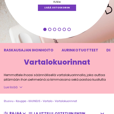
15,50
€
LISÄÄ OSTOSKORIIN
RASKAUSAJAN IHONHOITO
AURINKOTUOTTEET
DEO
Vartalokuorinnat
Hemmottele ihoasi säännöllisellä vartalokuorinnalla, joka auttaa
pitämään ihon pehmeänä ja kimmoisana sekä poistaa kuollutta
ihosolukkoa ja tehostaa ihon verenkiertoa. Täältä löydät luonnolliset
Lue lisää
ja hellävaraiset tuotteet vartalonkuorintaan.
Etusivu
›
Kauppa
›
KAUNEUS
›
Vartalo
›
Vartalokuorinnat
Luonnonmukaiset vartalokuorinnat;
RAJAA