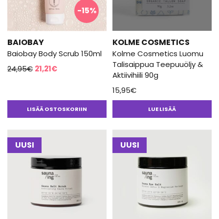
-15%
BAIOBAY
KOLME COSMETICS
Baiobay Body Scrub 150ml
Kolme Cosmetics Luomu
Talisaippua Teepuuöljy &
Alkuperäinen
Nykyinen
24,95
€
21,21
€
Aktiivihiili 90g
hinta
hinta
15,95
€
oli:
on:
24,95€.
21,21€.
LISÄÄ OSTOSKORIIN
LUE LISÄÄ
UUSI
UUSI