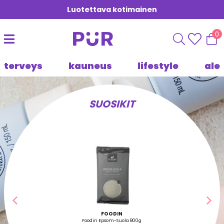
Luotettava kotimainen
0
terveys
kauneus
lifestyle
ale
SUOSIKIT
Edellinen
Seu
FOODIN
Foodin Epsom-Suola 800g