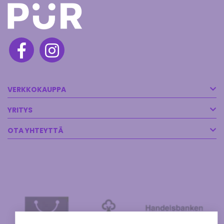
VERKKOKAUPPA
YRITYS
OTA YHTEYTTÄ