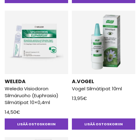
WELEDA
A.VOGEL
Weleda Visiodoron
Vogel Silmätipat 10ml
Silmäruoho (Euphrasia)
13,95
€
Silmätipat 10×0,4ml
14,50
€
LISÄÄ OSTOSKORIIN
LISÄÄ OSTOSKORIIN