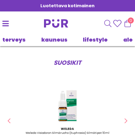
Luotettava kotimainen
0
terveys
kauneus
lifestyle
ale
SUOSIKIT
Edellinen
Seu
WELEDA
Weleda Visiodoron Silmäruoho (Euphrasia) Silmätipat 10ml