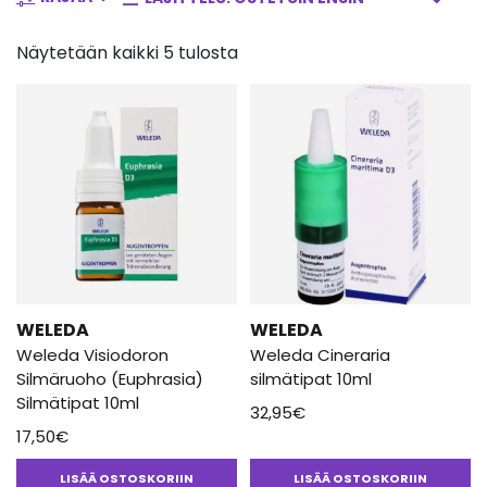
Silmien kuivuus ja ärtyminen voi johtua monesta eri syystä,
altistavia tekijöitä ovat muun muassa ilmastointi, savut, pölyt ja
Näytetään kaikki 5 tulosta
pakkanen sekä kuiva huoneilma. Meiltä löydät laadukkaat ja
luonnolliset tuotteet kosteuttamaan silmiä sekä helpottamaan
niiden oireita. Kokeile esimerkiksi
Weleda
-brändin tuotteita, joista
löydät vaihtoehdot niin punertaville ja rasittuneille silmille kuin
sidekalvontulehduksen oireisiin tai lieviin tapaturmista
aiheutuneisiin vammoihin.
Dr. Reckewegin
silmätipoista voit
saada apua myös silmien samentumiseen tai luomitulehduksiin.
WELEDA
WELEDA
Weleda Visiodoron
Weleda Cineraria
Silmäruoho (Euphrasia)
silmätipat 10ml
Silmätipat 10ml
32,95
€
17,50
€
LISÄÄ OSTOSKORIIN
LISÄÄ OSTOSKORIIN