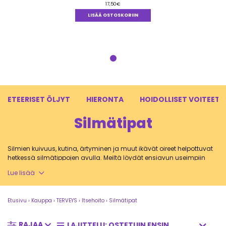
17,50
€
LISÄÄ OSTOSKORIIN
ETEERISET ÖLJYT
HIERONTA
HOIDOLLISET VOITEET &
Silmätipat
Silmien kuivuus, kutina, ärtyminen ja muut ikävät oireet helpottuvat
hetkessä silmätippojen avulla. Meiltä löydät ensiavun useimpiin
yleisimpiin itse hoidettavissa oleviin silmäoireisiin.
Lue lisää
Etusivu
›
Kauppa
›
TERVEYS
›
Itsehoito
›
Silmätipat
Silmätipat pelastavat kuivat ja ärtyneet
silmät
RAJAA