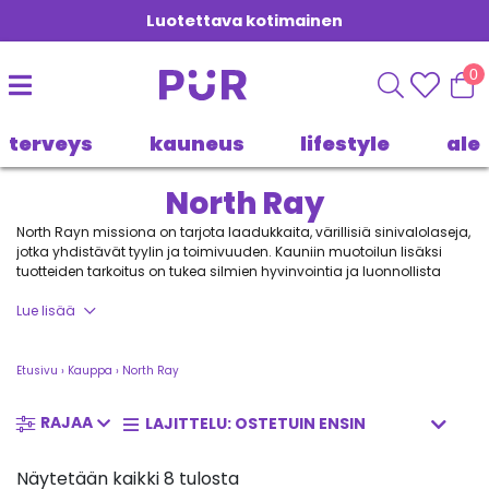
Luotettava kotimainen
0
terveys
kauneus
lifestyle
ale
North Ray
North Rayn missiona on tarjota laadukkaita, värillisiä sinivalolaseja,
jotka yhdistävät tyylin ja toimivuuden. Kauniin muotoilun lisäksi
tuotteiden tarkoitus on tukea silmien hyvinvointia ja luonnollista
vuorokausirytmiä arjen keskellä.
Lue lisää
Valikoimaan kuuluvat sinivalolasien lisäksi myös lempeän
lämpöiset, sinivalottomat iltavalot. Pienikokoiset mutta tehokkaat
valonlähteet auttavat rauhoittamaan iltaa ja luomaan kotiin
Etusivu
›
Kauppa
›
North Ray
pehmeämmän, luonnollisemman valoympäristön.
RAJAA
North Raylla uskotaan, että hyvinvointi rakentuu arjen valinnoista.
Silmien suojaaminen ja valoympäristön säätely ovat pieniä tekoja,
joilla voi olla suuri vaikutus vireystasoon ja palautumiseen.
Näytetään kaikki 8 tulosta