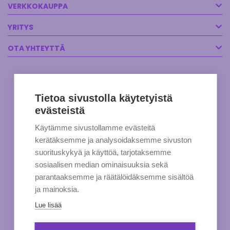
VERKKOKAUPPA
YRITYS
OTA YHTEYTTÄ
Tietoa sivustolla käytetyistä
evästeistä
Käytämme sivustollamme evästeitä
kerätäksemme ja analysoidaksemme sivuston
suorituskykyä ja käyttöä, tarjotaksemme
sosiaalisen median ominaisuuksia sekä
parantaaksemme ja räätälöidäksemme sisältöä
ja mainoksia.
Lue lisää