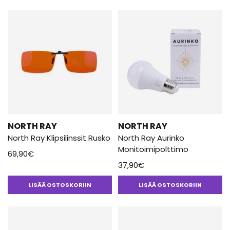
North Ray on pieni perheyritys Pirkanmaalta, Valkeakoskelta. Tuotteet
suunnitellaan Suomessa ja valmistetaan huolellisesti valittujen
yhteistyökumppaneiden kanssa. North Ray ei etsi nopeinta tai
halvinta tapaa tehdä, vaan parasta. Kumppaneiksi valitaan
toimijat, jotka jakavat samat arvot: vastuullisuus, rehellisyys ja
laatu.
NORTH RAY
NORTH RAY
North Ray Klipsilinssit Rusko
North Ray Aurinko
Monitoimipolttimo
69,90
€
37,90
€
LISÄÄ OSTOSKORIIN
LISÄÄ OSTOSKORIIN