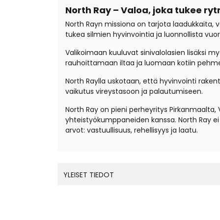
North Ray – Valoa, joka tukee ryt
North Rayn missiona on tarjota laadukkaita, vär
tukea silmien hyvinvointia ja luonnollista vuo
Valikoimaan kuuluvat sinivalolasien lisäksi 
rauhoittamaan iltaa ja luomaan kotiin peh
North Raylla uskotaan, että hyvinvointi rakent
vaikutus vireystasoon ja palautumiseen.
North Ray on pieni perheyritys Pirkanmaalta, 
yhteistyökumppaneiden kanssa. North Ray ei e
arvot: vastuullisuus, rehellisyys ja laatu.
YLEISET TIEDOT