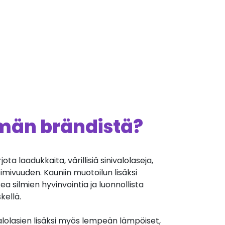
ämän brändistä?
ta laadukkaita, värillisiä sinivalolaseja,
oimivuuden. Kauniin muotoilun lisäksi
ea silmien hyvinvointia ja luonnollista
kellä.
alolasien lisäksi myös lempeän lämpöiset,