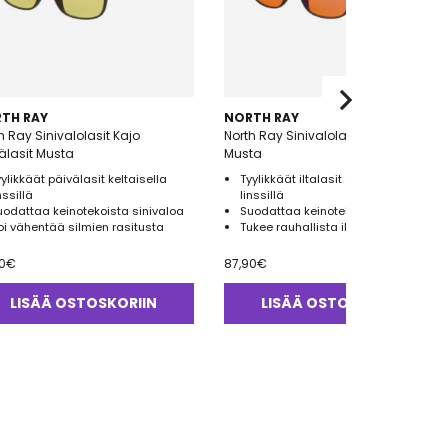
TH RAY
NORTH RAY
h Ray Sinivalolasit Kajo
North Ray Sinivalolasit Kajo Iltalasit
älasit Musta
Musta
yylikkäät päivälasit keltaisella
Tyylikkäät iltalasit oranssilla
nssillä
linssillä
uodattaa keinotekoista sinivaloa
Suodattaa keinotekoista sinivaloa
oi vähentää silmien rasitusta
Tukee rauhallista iltarutiinia
0
€
87,90
€
LISÄÄ OSTOSKORIIN
LISÄÄ OSTOSKORIIN