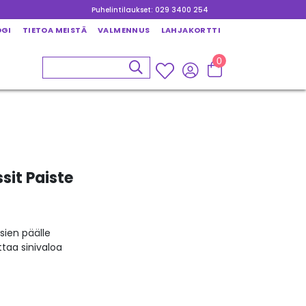
Puhelintilaukset: 029 3400 254
OGI
TIETOA MEISTÄ
VALMENNUS
LAHJAKORTTI
0
ssit Paiste
sien päälle
ttaa sinivaloa