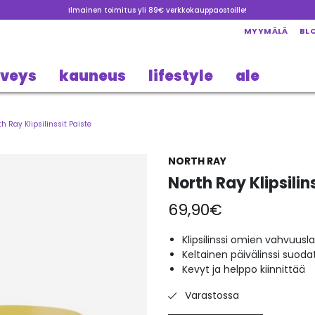
Ilmainen toimitus yli 89€ verkkokauppaostoille!
MYYMÄLÄ
BL
rveys
kauneus
lifestyle
ale
h Ray Klipsilinssit Paiste
NORTH RAY
North Ray Klipsilin
69,90
€
Klipsilinssi omien vahvuusla
Keltainen päivälinssi suoda
Kevyt ja helppo kiinnittää
Varastossa