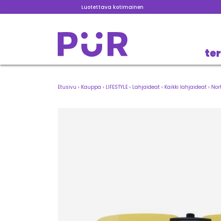
Luotettava kotimainen
te
Etusivu
›
Kauppa
›
LIFESTYLE
›
Lahjaideat
›
Kaikki lahjaideat
›
Nort