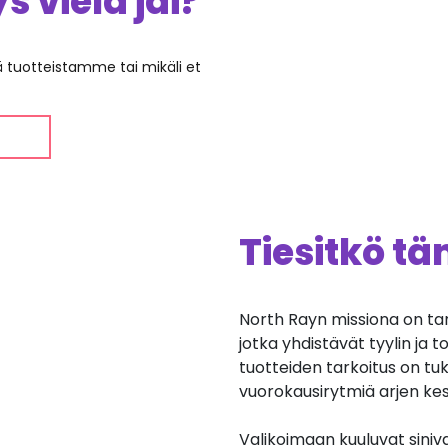
 vielä jäi?
ää tuotteistamme tai mikäli et
Tiesitkö t
North Rayn missiona on tarjo
jotka yhdistävät tyylin ja t
tuotteiden tarkoitus on tuk
vuorokausirytmiä arjen kes
Valikoimaan kuuluvat siniv