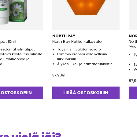
NORTH RAY
NOR
ipat 10ml
North Ray Hehku Kulkuvalo
Nort
Päiv
neettomat silmätipat
Täysin sinivaloton yövalo
stävä kosteutus silmille
Lämmin oranssi valo yöllisiin
T
yaluronihappoa ja
liikkumisiin
li
oa
Älykäs liike- ja hämärätunnistin
S
V
37,90
€
87,9
 OSTOSKORIIN
LISÄÄ OSTOSKORIIN