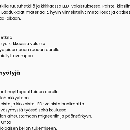
llä ruutuhetkillä ja kirkkaassa LED-valaistuksessa.
Paiste-klipsil
aadukkaat materiaalit, hyvin viimeistellyt metalliosat ja optisest
paa-aikaan.
etkillä
isyä kirkkaassa valossa
ttyä pidempään ruudun äärellä
 miellyttävämpää
 hyötyjä
lmät näyttöpäätteiden äärellä.
aloherkkyyteen.
eista ja kirkkaista LED-valoista huolimatta.
väsymystä työssä sekä koulussa.
valon aiheuttamaan migreeniin ja päänsärkyyn.
 unta.
iologisen kellon tukemiseen.