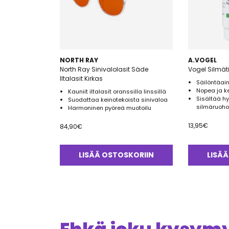
NORTH RAY
A.VOGEL
North Ray Sinivalolasit Säde
Vogel Silmät
Iltalasit Kirkas
Säilöntäai
Nopea ja ke
Kauniit iltalasit oranssilla linssillä
Sisältää h
Suodattaa keinotekoista sinivaloa
silmäruoh
Harmoninen pyöreä muotoilu
13,95
€
84,90
€
LISÄÄ OSTOSKORIIN
LISÄÄ