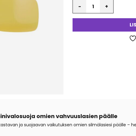
Määrä
va
LI
– sinivalosuoja omien vahvuuslasien päälle
 kirkastavan ja suojaavan vaikutuksen omien silmälasiesi päälle – 