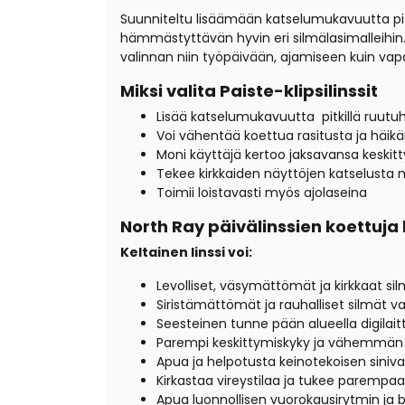
Suunniteltu lisäämään katselumukavuutta pitki
hämmästyttävän hyvin eri silmälasimalleihin. L
valinnan niin työpäivään, ajamiseen kuin va
Miksi valita Paiste-klipsilinssit
Lisää katselumukavuutta
pitkillä ruutuh
Voi vähentää koettua rasitusta ja häikä
Moni käyttäjä kertoo jaksavansa keski
Tekee kirkkaiden näyttöjen katselusta
Toimii loistavasti myös ajolaseina
North Ray päivälinssien koettuja
Keltainen linssi voi:
Levolliset, väsymättömät ja kirkkaat si
Siristämättömät ja rauhalliset silmät v
Seesteinen tunne pään alueella digilaitt
Parempi keskittymiskyky ja vähemmän 
Apua ja helpotusta keinotekoisen sini
Kirkastaa vireystilaa ja tukee parempaa
Apua luonnollisen vuorokausirytmin ja b