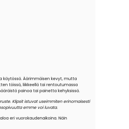
lta käytössä. Äärimmäisen kevyt, mutta
ten töissä, liikkeellä tai rentoutumassa
määräistä painoa tai painetta kehyksissä.
ruste.
Klipsit istuvat useimmiten erinomaisesti
ensopivuutta emme voi luvata.
aloa eri vuorokaudenaikoina. Näin