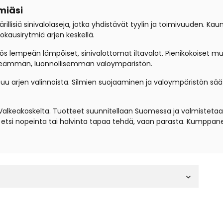
miäsi
illisiä sinivalolaseja, jotka yhdistävät tyylin ja toimivuuden. Kau
rokausirytmiä arjen keskellä.
myös lempeän lämpöiset, sinivalottomat iltavalot. Pienikokoiset 
meämmän, luonnollisemman valoympäristön.
uu arjen valinnoista. Silmien suojaaminen ja valoympäristön säätely
Valkeakoskelta. Tuotteet suunnitellaan Suomessa ja valmistetaan 
tsi nopeinta tai halvinta tapaa tehdä, vaan parasta. Kumppaneik