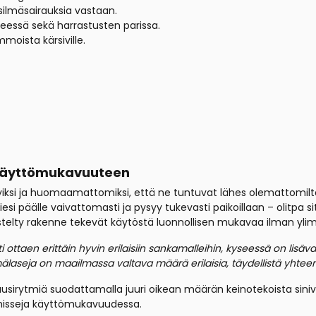
silmäsairauksia vastaan.
teessä sekä harrastusten parissa.
moista kärsiville.
 käyttömukavuuteen
 kevyiksi ja huomaamattomiksi, että ne tuntuvat lähes olemattomi
i päälle vaivattomasti ja pysyy tukevasti paikoillaan – olitpa sit
meistelty rakenne tekevät käytöstä luonnollisen mukavaa ilman yli
ti ottaen erittäin hyvin erilaisiin sankamalleihin, kyseessä on lisäva
mälaseja on maailmassa valtava määrä erilaisia, täydellistä yhte
sirytmiä suodattamalla juuri oikean määrän keinotekoista siniv
misseja käyttömukavuudessa.