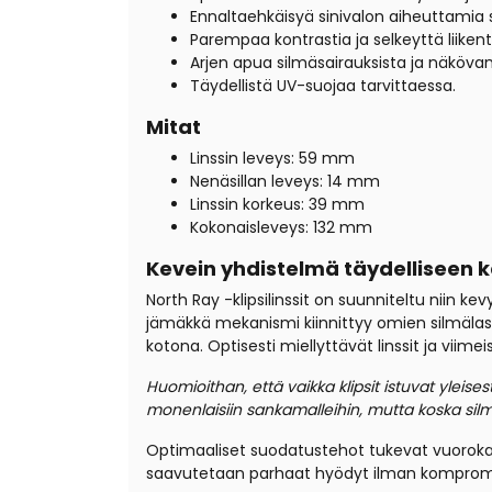
Ennaltaehkäisyä sinivalon aiheuttamia 
Parempaa kontrastia ja selkeyttä liiken
Arjen apua silmäsairauksista ja näkövam
Täydellistä UV-suojaa tarvittaessa.
Mitat
Linssin leveys: 59 mm
Nenäsillan leveys: 14 mm
Linssin korkeus: 39 mm
Kokonaisleveys: 132 mm
Kevein yhdistelmä täydelliseen
North Ray -klipsilinssit on suunniteltu niin
jämäkkä mekanismi kiinnittyy omien silmälasies
kotona. Optisesti miellyttävät linssit ja vii
Huomioithan, että vaikka klipsit istuvat yleises
monenlaisiin sankamalleihin, mutta koska sil
Optimaaliset suodatustehot tukevat vuorokau
saavutetaan parhaat hyödyt ilman kompro