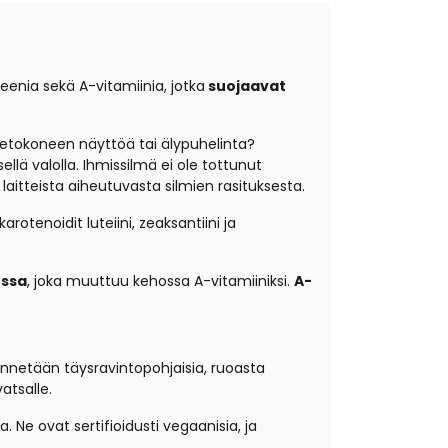
teenia sekä A-vitamiinia, jotka
suojaavat
tietokoneen näyttöä tai älypuhelinta?
llä valolla. Ihmissilmä ei ole tottunut
laitteista aiheutuvasta silmien rasituksesta.
otenoidit luteiini, zeaksantiini ja
nssa
, joka muuttuu kehossa A-vitamiiniksi.
A-
nnetään täysravintopohjaisia, ruoasta
atsalle.
. Ne ovat sertifioidusti vegaanisia, ja