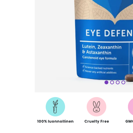
Seuraa
100% luonnollinen
Cruelty Free
GM