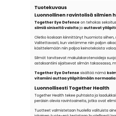
Tuotekuvaus
Luonnollinen ravintolisä silmien h
Together Eye Defence
on tehokas sekoitus 
silmiä siniseltä valolta
ja
auttavat ylläp
Oletko koskaan kiinnittänyt huomiota siihen, 
Valitettavasti, kun vietämme niin paljon aikaa
käsittelemään niin paljoa keinotekoista valoa,
Silmät tarvitsevat makulakarotenoideja suojaut
astaksantiini sijaitsevat silmän takaosassa
Together Eye Defense
sisältää nämä
kolm
vitamiini auttaa ylläpitämään normaali
Luonnollisesti Together Health
Together Health tekee puhtaista ja laadukkaist
peräisin olevia ravintoaineita, jotka ovat el
Tuotteet valmistetaan huolella valituista aine
jokainen tuote-erä testataan huolellisesti l