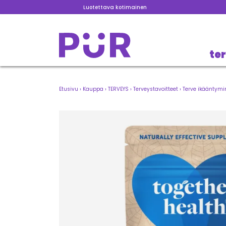
Luotettava kotimainen
te
Etusivu
›
Kauppa
›
TERVEYS
›
Terveystavoitteet
›
Terve ikääntymi