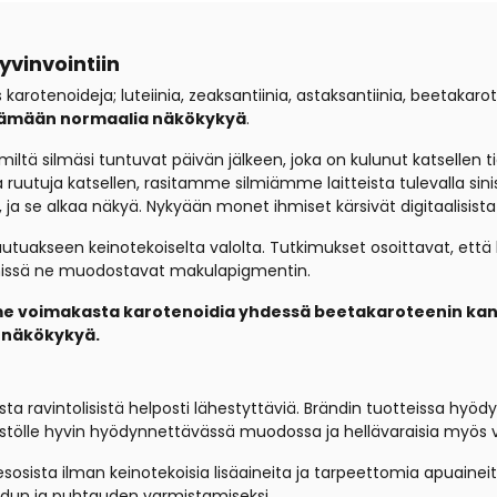
yvinvointiin
karotenoideja; luteiinia, zeaksantiinia, astaksantiinia, beetakaro
itämään normaalia näkökykyä
.
miltä silmäsi tuntuvat päivän jälkeen, joka on kulunut katsellen 
 ruutuja katsellen, rasitamme silmiämme laitteista tulevalla sinise
 ja se alkaa näkyä. Nykyään monet ihmiset kärsivät digitaalisista 
uakseen keinotekoiselta valolta. Tutkimukset osoittavat, että kar
, missä ne muodostavat makulapigmentin.
e voimakasta karotenoidia yhdessä beetakaroteenin ka
a näkökykyä.
a ravintolisistä helposti lähestyttäviä.
Brändin tuotteissa hyödy
imistölle hyvin hyödynnettävässä muodossa ja hellävaraisia myös v
sosista ilman keinotekoisia lisäaineita ja tarpeettomia apuaineita
aadun ja puhtauden varmistamiseksi.