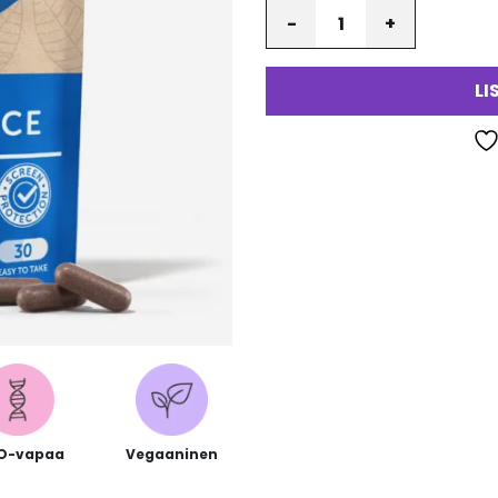
Määrä
va
LI
O-vapaa
Vegaaninen