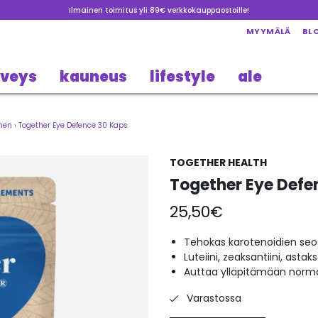
Ilmainen toimitus yli 89€ verkkokauppaostoille!
MYYMÄLÄ
BL
rveys
kauneus
lifestyle
ale
nen
›
Together Eye Defence 30 Kaps
TOGETHER HEALTH
Together Eye Defe
25,50
€
Tehokas karotenoidien seos 
Luteiini, zeaksantiini, astak
Auttaa ylläpitämään norm
Varastossa