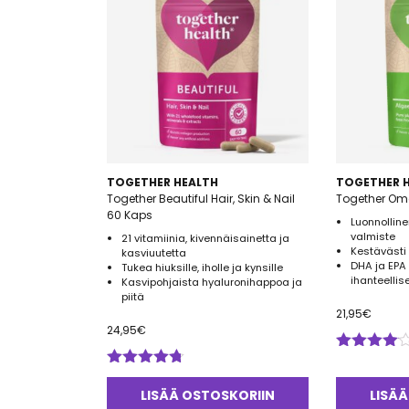
TOGETHER HEALTH
TOGETHER 
Together Beautiful Hair, Skin & Nail
Together Om
60 Kaps
Luonnollin
valmiste
21 vitamiinia, kivennäisainetta ja
Kestävästi 
kasviuutetta
DHA ja EPA
Tukea hiuksille, iholle ja kynsille
ihanteelli
Kasvipohjaista hyaluronihappoa ja
piitä
21,95
€
24,95
€
Arvostelu
tuotteesta:
Arvostelu
4.00
/ 5
tuotteesta:
LISÄÄ OSTOSKORIIN
LISÄÄ
4.67
/ 5