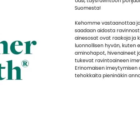
Uusi, täysravintoon pohjaut
Suomesta!
Kehomme vastaanottaa ja 
saadaan aidosta ravinnost
ainesosat ovat raakoja ja k
luonnollisen hyvän, kuten e
aminohapot, hivenaineet ja 
tukevat ravintoaineen ime
Erinomaisen imeytymisen 
tehokkaita pieninäkin anno