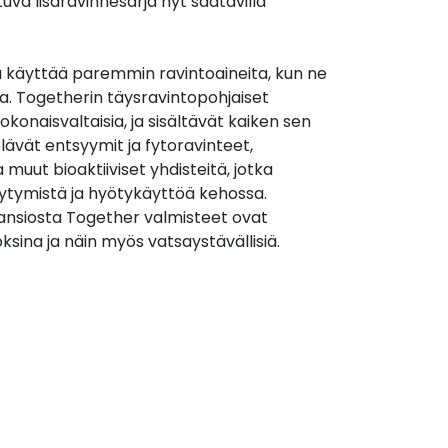
uva lisäravinnesarja nyt saatavilla
käyttää paremmin ravintoaineita, kun ne
a. Togetherin täysravintopohjaiset
okonaisvaltaisia, ja sisältävät kaiken sen
lävät entsyymit ja fytoravinteet,
muut bioaktiiviset yhdisteitä, jotka
ytymistä ja hyötykäyttöä kehossa.
ansiosta Together valmisteet ovat
ksina ja näin myös vatsaystävällisiä.