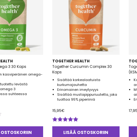
HEALTH
TOGETHER HEALTH
TOG
ega 3 30 Kaps
Together Curcumin Complex 30
Tog
Kaps
(KS
en kasviperäinen omega-
Sisältää korkealaatuista
K
tuotettu levästä
kurkumajauhetta
a
 omega 3
Erinomainen imeytyvyys
M
sessa suhteessa
Sisältää mustapippuriuutetta, joka
a
tuottaa 95% piperiiniä
E
15,95
€
17,9
Arvostelu
tuotteesta:
 OSTOSKORIIN
LISÄÄ OSTOSKORIIN
5.00
/ 5