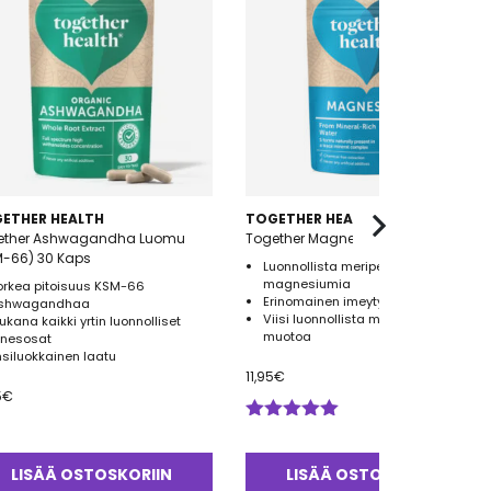
ETHER HEALTH
TOGETHER HEALTH
ether Ashwagandha Luomu
Together Magnesium 30 Kaps
M-66) 30 Kaps
Luonnollista meriperäistä
magnesiumia
orkea pitoisuus KSM-66
Erinomainen imeytyvyys
shwagandhaa
Viisi luonnollista magnesiumin
ukana kaikki yrtin luonnolliset
muotoa
inesosat
nsiluokkainen laatu
11,95
€
5
€
Arvostelu
tuotteesta:
5.00
/ 5
LISÄÄ OSTOSKORIIN
LISÄÄ OSTOSKORIIN