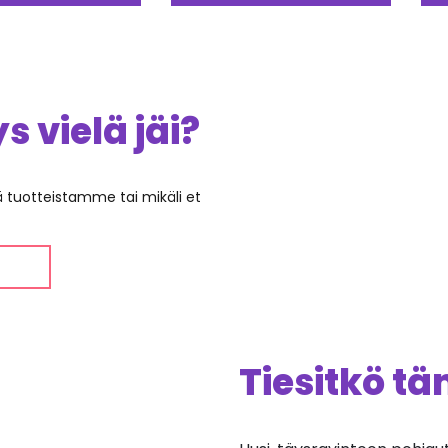
 vielä jäi?
ää tuotteistamme tai mikäli et
Tiesitkö t