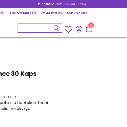
Puhelintilaukset: 029 3400 254
OGI
TIETOA MEISTÄ
VALMENNUS
LAHJAKORTTI
0
nce 30 Kaps
silmille
santiini ja beetakaroteeni
aalia näkökykyä