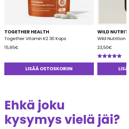
TOGETHER HEALTH
WILD NUTRIT
Together Vitamin K2 30 Kaps
Wild Nutrition
15,95
€
23,50
€
Arvostelu
tuotteesta:
LISÄÄ OSTOSKORIIN
LIS
5.00
/ 5
Ehkä joku
kysymys vielä jäi?