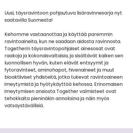
Uusi, täysravintoon pohjautuva lisäravinnesarja nyt
saatavilla Suomesta!
Kehomme vastaanottaa ja käyttää paremmin
ravintoaineita, kun ne saadaan aidosta ravinnosta.
Togetherin täysravintopohjaiset ainesosat ovat
raakoja ja kokonaisvaltaisia, ja sisältävät kaiken sen
luonnollisen hyvän, kuten elävät entsyymit ja
fytoravinteet, aminohapot, hivenaineet ja muut
bioaktiiviset yhdisteitä, jotka tukevat ravintoaineen
imeytymistä ja hyötykäyttöä kehossa. Erinomaisen
imeytymisen ansiosta Together valmisteet ovat
tehokkaita pieninäkin annoksina ja näin myös
vatsaystävällisiä.