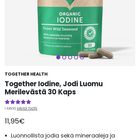
Seuraava
TOGETHER HEALTH
Together Iodine, Jodi Luomu
Merilevästä 30 Kaps
1
ARVIO
ARVIOI TUOTE
Arvio
1
5.00
5:stä
11,95
€
perustuen
asiakkaan
arvotukseen.
Luonnollista jodia sekä mineraaleja ja