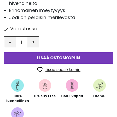
hivenaineita
Erinomainen imeytyvyys
Jodi on peräisin merilevästä
Varastossa
Määrä
LISÄÄ OSTOSKORIIN
Lisää suosikkeihin
100%
Cruelty Free
GMO-vapaa
Luomu
luonnollinen