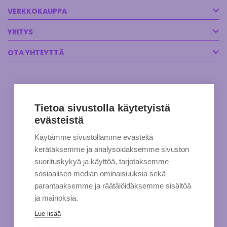
VERKKOKAUPPA
YRITYS
OTA YHTEYTTÄ
Tietoa sivustolla käytetyistä
evästeistä
Käytämme sivustollamme evästeitä
kerätäksemme ja analysoidaksemme sivuston
suorituskykyä ja käyttöä, tarjotaksemme
sosiaalisen median ominaisuuksia sekä
parantaaksemme ja räätälöidäksemme sisältöä
ja mainoksia.
Lue lisää