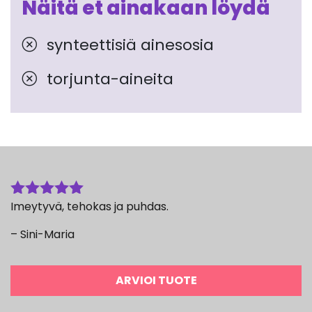
Näitä et ainakaan löydä
synteettisiä ainesosia
torjunta-aineita
Imeytyvä, tehokas ja puhdas.
Arvostelu
tuotteesta:
– Sini-Maria
5
/ 5
ARVIOI TUOTE