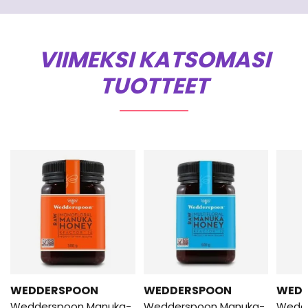
VIIMEKSI KATSOMASI
TUOTTEET
WEDDERSPOON
WEDDERSPOON
WED
Wedderspoon Manuka-
Wedderspoon Manuka-
Wedd