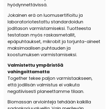
hyödynnettävissä.
Jokainen erä on luomusertifioitu ja
laboratoriotestattu standardoidun
joditason varmistamiseksi. Tuotteesta
testataan myös raskasmetallit,
epäpuhtaukset, mikrobit ja torjunta-aineet
maksimaalisen puhtauden ja
koostumuksen varmistamiseksi.
Valmistettu ympäristöä
vahingoittamatta
Together tekee paljon varmistaakseen,
että jodilisän valmistus ei vaikuta
negatiivisesti planeettamme tilaan.
Biomassan arviointeja tehdään kaikilla
sadonkorjuualueilla. Vain merilevän