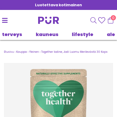
Luotettava kotimainen
0
terveys
kauneus
lifestyle
ale
Etusivu
›
Kauppa
›
Yleinen
›
Together Iodine, Jodi Luomu Merilevästä 30 Kaps