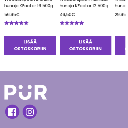
hunaja KFactor 16 500g
hunaja KFactor 12 500g
hunaj
56,95
€
46,50
€
29,95
Arvostelu
Arvostelu
tuotteesta:
tuotteesta:
5.00
/ 5
5.00
/ 5
LISÄÄ
LISÄÄ
OSTOSKORIIN
OSTOSKORIIN
O