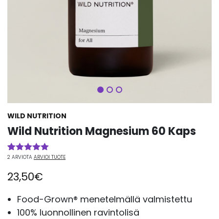
Seuraava
WILD NUTRITION
Wild Nutrition Magnesium 60 Kaps
2
ARVIOTA
ARVIOI TUOTE
Arvio
2
5.00
5:stä
23,50
€
perustuen
asiakkaan
arvotukseen.
Food-Grown® menetelmällä valmistettu
100% luonnollinen ravintolisä