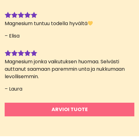
Magnesium tuntuu todella hyvältä
Arvostelu
tuotteesta:
– Elisa
5
/ 5
Magnesium jonka vaikutuksen huomaa. Selvästi
Arvostelu
tuotteesta:
auttanut saamaan paremmin unta ja nukkumaan
5
/ 5
levollisemmin.
– Laura
ARVIOI TUOTE