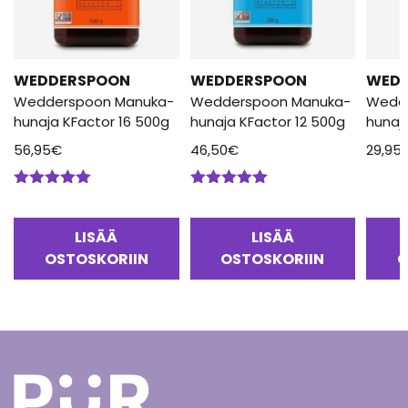
WEDDERSPOON
WEDDERSPOON
WED
Wedderspoon Manuka-
Wedderspoon Manuka-
Wedd
hunaja KFactor 16 500g
hunaja KFactor 12 500g
hunaj
56,95
€
46,50
€
29,95
Arvostelu
Arvostelu
tuotteesta:
tuotteesta:
5.00
/ 5
5.00
/ 5
LISÄÄ
LISÄÄ
OSTOSKORIIN
OSTOSKORIIN
O