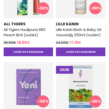
-30%
-30%
ALL TIGERS
LILLE KANIN
All Tigers Huulipuna 682
Lille Kanin Bath & Baby Oil
Peach 8ml (outlet)
Vauvaöljy 250ml (outlet)
Alkuperäinen
Nykyinen
Alkuperäinen
Nykyinen
26,50
€
18,55
€
24,50
€
17,15
€
hinta
hinta
hinta
hinta
LISÄÄ OSTOSKORIIN
LISÄÄ OSTOSKORIIN
oli:
on:
oli:
on:
26,50€.
18,55€.
24,50€.
17,15€.
UUSI
-30%
-30%