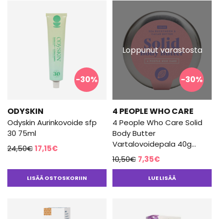
Loppunut varastosta
-30%
-30%
ODYSKIN
4 PEOPLE WHO CARE
Odyskin Aurinkovoide sfp
4 People Who Care Solid
30 75ml
Body Butter
Vartalovoidepala 40g
Alkuperäinen
Nykyinen
24,50
€
17,15
€
(outlet)
Alkuperäinen
Nykyinen
hinta
hinta
10,50
€
7,35
€
hinta
hinta
oli:
on:
LISÄÄ OSTOSKORIIN
LUE LISÄÄ
oli:
on:
24,50€.
17,15€.
10,50€.
7,35€.