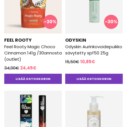
-30%
-30%
FEEL ROOTY
ODYSKIN
Feel Rooty Magic Choco
Odyskin Aurinkovoidepuikko
Cinnamon 141g /30annosta
sävytetty spf50 25g
(outlet)
Alkuperäinen
Nykyinen
15,50
€
10,85
€
Alkuperäinen
Nykyinen
34,90
€
24,45
€
hinta
hinta
hinta
hinta
oli:
on:
LISÄÄ OSTOSKORIIN
LISÄÄ OSTOSKORIIN
oli:
on:
15,50€.
10,85€.
34,90€.
24,45€.