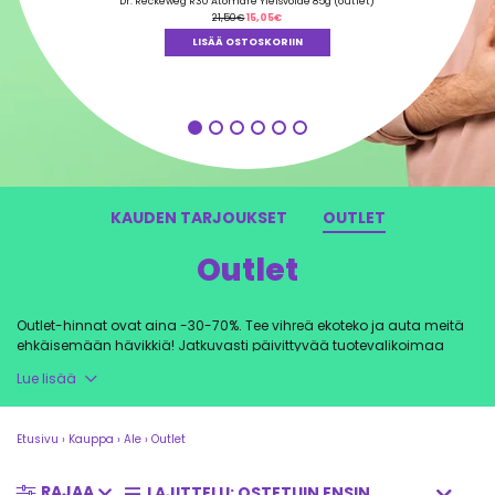
tuotteesta:
Dr. Reckeweg R30 Atomare Yleisvoide 85g (outlet)
5.00
/ 5
Alkuperäinen
Nykyinen
21,50
€
15,05
€
hinta
hinta
oli:
on:
LISÄÄ OSTOSKORIIN
21,50€.
15,05€.
KAUDEN TARJOUKSET
OUTLET
Outlet
Outlet-hinnat ovat aina -30-70%. Tee vihreä ekoteko ja auta meitä
ehkäisemään hävikkiä! Jatkuvasti päivittyvää tuotevalikoimaa
kannattaa käydä kurkkimassa säännöllisesti. Säästä rahaa ja
Lue lisää
vähennä hävikkiä!
Etusivu
›
Kauppa
›
Ale
›
Outlet
Parasta ennen -merkintä kertoo, että tuote säilyttää ainakin tähän
RAJAA