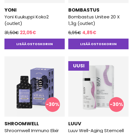
YONI
BOMBASTUS
Yoni Kuukuppi Koko2
Bombastus Unitee 20 X
(outlet)
1,3g (outlet)
Alkuperäinen
Nykyinen
Alkuperäinen
Nykyinen
31,50
€
22,05
€
6,95
€
4,85
€
hinta
hinta
hinta
hinta
LISÄÄ OSTOSKORIIN
LISÄÄ OSTOSKORIIN
oli:
on:
oli:
on:
31,50€.
22,05€.
6,95€.
4,85€.
UUSI
-30%
-30%
SHROOMWELL
LUUV
Shroomwell Immuno Elixir
Luuv Well-Aging Stemcell