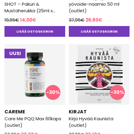
SHOT – Pakuri &
yövoide-naamio 50 ml
Mustaherukka (25ml x
(outlet)
10kpl) (outlet)
Alkuperäinen
Nykyinen
Alkuperäinen
Nykyinen
19,95
€
14,00
€
37,95
€
26,60
€
hinta
hinta
hinta
hinta
LISÄÄ OSTOSKORIIN
LISÄÄ OSTOSKORIIN
oli:
on:
oli:
on:
19,95€.
14,00€.
37,95€.
26,60€.
UUSI
-30%
-30%
CAREME
KIRJAT
Care Me PQQ Max 60kaps
Kirja Hyvää Kaunista
(outlet)
(outlet)