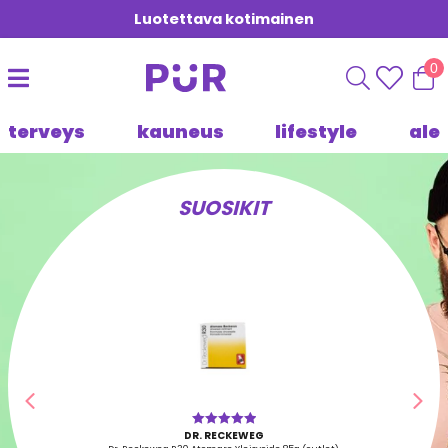
Luotettava kotimainen
0
terveys
kauneus
lifestyle
ale
SUOSIKIT
Edellinen
Seu
DR. RECKEWEG
Arvostelu