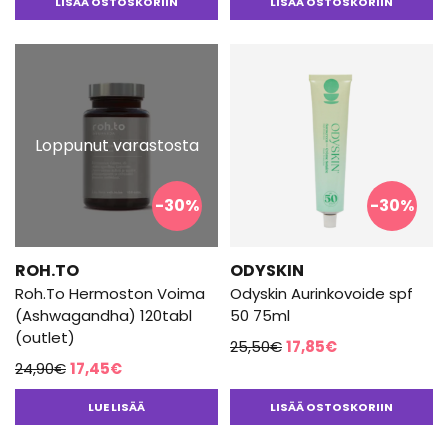
26,95€.
18,85€.
21,50€.
15,05€.
tuotteesta:
LISÄÄ OSTOSKORIIN
LISÄÄ OSTOSKORIIN
5.00
/ 5
Loppunut varastosta
-30%
-30%
ROH.TO
ODYSKIN
Roh.To Hermoston Voima
Odyskin Aurinkovoide spf
(Ashwagandha) 120tabl
50 75ml
(outlet)
Alkuperäinen
Nykyinen
25,50
€
17,85
€
Alkuperäinen
Nykyinen
24,90
€
17,45
€
hinta
hinta
hinta
hinta
oli:
on:
LUE LISÄÄ
LISÄÄ OSTOSKORIIN
oli:
on:
25,50€.
17,85€.
24,90€.
17,45€.