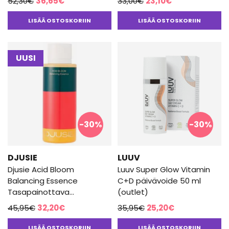
Alkuperäinen
Nykyinen
Alkuperäinen
Nykyinen
52,30
€
36,65
€
33,00
€
23,10
€
hinta
hinta
hinta
hinta
LISÄÄ OSTOSKORIIN
LISÄÄ OSTOSKORIIN
oli:
on:
oli:
on:
52,30€.
36,65€.
33,00€.
23,10€.
UUSI
-30%
-30%
DJUSIE
LUUV
Djusie Acid Bloom
Luuv Super Glow Vitamin
Balancing Essence
C+D päivävoide 50 ml
Tasapainottava
(outlet)
Hoitoneste 100ml(outlet)
Alkuperäinen
Nykyinen
Alkuperäinen
Nykyinen
45,95
€
32,20
€
35,95
€
25,20
€
hinta
hinta
hinta
hinta
LISÄÄ OSTOSKORIIN
LISÄÄ OSTOSKORIIN