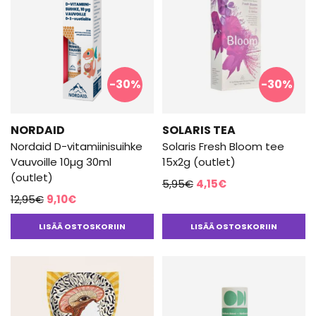
-30%
-30%
NORDAID
SOLARIS TEA
Nordaid D-vitamiinisuihke
Solaris Fresh Bloom tee
Vauvoille 10µg 30ml
15x2g (outlet)
(outlet)
Alkuperäinen
Nykyinen
5,95
€
4,15
€
Alkuperäinen
Nykyinen
12,95
€
9,10
€
hinta
hinta
hinta
hinta
oli:
on:
LISÄÄ OSTOSKORIIN
LISÄÄ OSTOSKORIIN
oli:
on:
5,95€.
4,15€.
12,95€.
9,10€.