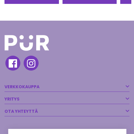
VERKKOKAUPPA
YRITYS
OTA YHTEYTTÄ