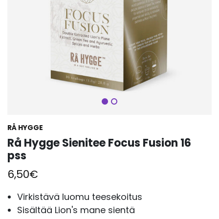
Seuraava
RÅ HYGGE
Rå Hygge Sienitee Focus Fusion 16
pss
6,50
€
Virkistävä luomu teesekoitus
Sisältää Lion's mane sientä