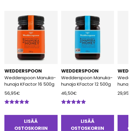
WEDDERSPOON
WEDDERSPOON
WED
Wedderspoon Manuka-
Wedderspoon Manuka-
Wedd
hunaja KFactor 16 500g
hunaja KFactor 12 500g
hunaj
56,95
€
46,50
€
29,95
Arvostelu
Arvostelu
tuotteesta:
tuotteesta:
5.00
/ 5
5.00
/ 5
LISÄÄ
LISÄÄ
OSTOSKORIIN
OSTOSKORIIN
O