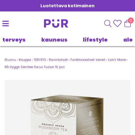
Luotettava kotimainen
0
terveys
kauneus
lifestyle
ale
Etusivu
›
Kauppa
›
TERVEYS
›
Ravintolisät
›
Funktionaaliset sienet
›
Lion's Mane
›
Rå Hygge Sienitee Focus Fusion 16 pss