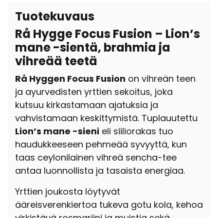
Tuotekuvaus
Rå Hygge Focus Fusion – Lion’s
mane -sientä, brahmia ja
vihreää teetä
Rå Hyggen Focus Fusion
on vihreän teen
ja ayurvedisten yrttien sekoitus, joka
kutsuu kirkastamaan ajatuksia ja
vahvistamaan keskittymistä. Tuplauutettu
Lion’s mane -sieni
eli siiliorakas tuo
haudukkeeseen pehmeää syvyyttä, kun
taas ceylonilainen vihreä sencha-tee
antaa luonnollista ja tasaista energiaa.
Yrttien joukosta löytyvät
ääreisverenkiertoa tukeva gotu kola, kehoa
virkistävä rosmariini ja muistia sekä