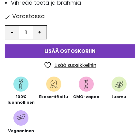
Vihreää teetä ja brahmia
Varastossa
Määrä
LISÄÄ OSTOSKORIIN
Lisää suosikkeihin
100%
Ekosertifioitu
GMO-vapaa
Luomu
luonnollinen
Vegaaninen