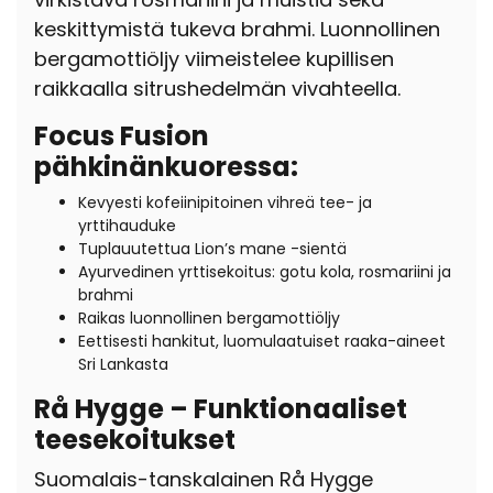
keskittymistä tukeva brahmi. Luonnollinen
bergamottiöljy viimeistelee kupillisen
raikkaalla sitrushedelmän vivahteella.
Focus Fusion
pähkinänkuoressa:
Kevyesti kofeiinipitoinen vihreä tee- ja
yrttihauduke
Tuplauutettua Lion’s mane -sientä
Ayurvedinen yrttisekoitus: gotu kola, rosmariini ja
brahmi
Raikas luonnollinen bergamottiöljy
Eettisesti hankitut, luomulaatuiset raaka-aineet
Sri Lankasta
Rå Hygge – Funktionaaliset
teesekoitukset
Suomalais-tanskalainen Rå Hygge