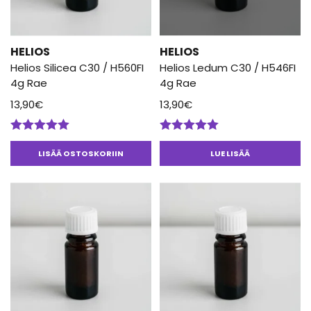
HELIOS
HELIOS
Helios Silicea C30 / H560FI
Helios Ledum C30 / H546FI
4g Rae
4g Rae
13,90
€
13,90
€
Arvostelu
Arvostelu
tuotteesta:
tuotteesta:
LISÄÄ OSTOSKORIIN
LUE LISÄÄ
5.00
/ 5
5.00
/ 5