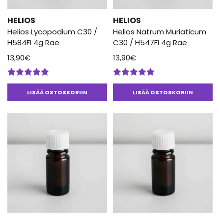
HELIOS
HELIOS
Helios Lycopodium C30 /
Helios Natrum Muriaticum
H584FI 4g Rae
C30 / H547FI 4g Rae
13,90
€
13,90
€
Arvostelu
Arvostelu
tuotteesta:
tuotteesta:
LISÄÄ OSTOSKORIIN
LISÄÄ OSTOSKORIIN
5.00
/ 5
4.80
/ 5