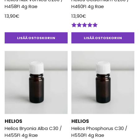
H458FI 4g Rae
H460FI 4g Rae
13,90
€
13,90
€
Arvostelu
tuotteesta:
LISÄÄ OSTOSKORIIN
LISÄÄ OSTOSKORIIN
5.00
/ 5
HELIOS
HELIOS
Helios Bryonia Alba C30 /
Helios Phosphorus C30 /
H455FI 4g Rae
H550FI 4g Rae