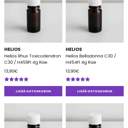
HELIOS
HELIOS
Helios Rhus Toxicodendron
Helios Belladonna C30 /
C30 / H459FI 4g Rae
H454FI 4g Rae
13,90
€
13,90
€
Arvostelu
Arvostelu
tuotteesta:
tuotteesta:
LISÄÄ OSTOSKORIIN
LISÄÄ OSTOSKORIIN
5.00
/ 5
5.00
/ 5