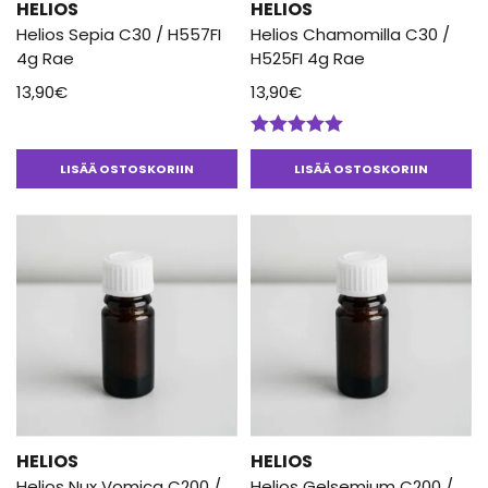
HELIOS
HELIOS
Helios Sepia C30 / H557FI
Helios Chamomilla C30 /
4g Rae
H525FI 4g Rae
13,90
€
13,90
€
Arvostelu
tuotteesta:
LISÄÄ OSTOSKORIIN
LISÄÄ OSTOSKORIIN
5.00
/ 5
HELIOS
HELIOS
Helios Nux Vomica C200 /
Helios Gelsemium C200 /