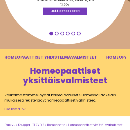
tuotteesta:
Helios Arnica Montana C30 / H452FI 4g Rae
5.00
/ 5
13,90
€
LISÄÄ OSTOSKORIIN
HOMEOPAATTISET YHDISTELMÄVALMISTEET
HOMEOPAAT
Homeopaattiset
yksittäisvalmisteet
Valikoimastamme löydät korkealaatuiset Suomessa lääkelain
mukaisesti rekisteröidyt homeopaattiset valmisteet.
Lue lisää
Helioksen
homeopaattiset yksittäisaineet valmistetaan käsin
Etusivu
›
Kauppa
›
TERVEYS
›
Homeopatia
›
Homeopaattiset yksittäisvalmisteet
potensoimalla Helioksen lääketehtaalla Britanniassa.