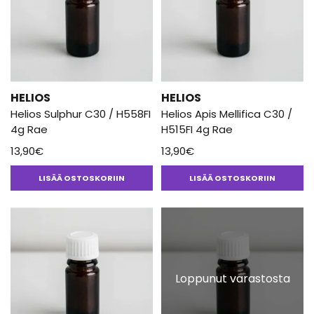
HELIOS
HELIOS
Helios Sulphur C30 / H558FI
Helios Apis Mellifica C30 /
4g Rae
H515FI 4g Rae
13,90
€
13,90
€
LISÄÄ OSTOSKORIIN
LISÄÄ OSTOSKORIIN
Loppunut varastosta