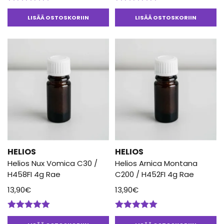
Arvostelu
Arvostelu
tuotteesta:
tuotteesta:
LISÄÄ OSTOSKORIIN
LISÄÄ OSTOSKORIIN
5.00
/ 5
5.00
/ 5
HELIOS
HELIOS
Helios Nux Vomica C30 /
Helios Arnica Montana
H458FI 4g Rae
C200 / H452FI 4g Rae
13,90
€
13,90
€
Arvostelu
Arvostelu