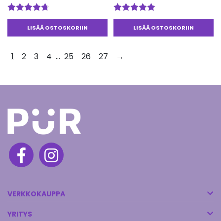
Arvostelu
Arvostelu
tuotteesta:
tuotteesta:
LISÄÄ OSTOSKORIIN
LISÄÄ OSTOSKORIIN
4.67
/ 5
5.00
/ 5
1
2
3
4
…
25
26
27
→
VERKKOKAUPPA
YRITYS