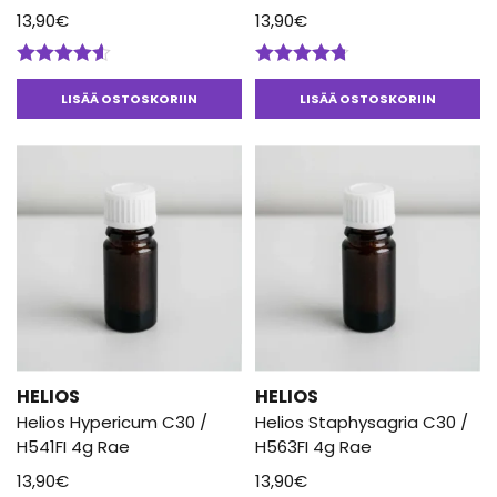
13,90
€
13,90
€
Arvostelu
Arvostelu
tuotteesta:
tuotteesta:
LISÄÄ OSTOSKORIIN
LISÄÄ OSTOSKORIIN
4.50
/ 5
4.67
/ 5
HELIOS
HELIOS
Helios Hypericum C30 /
Helios Staphysagria C30 /
H541FI 4g Rae
H563FI 4g Rae
13,90
€
13,90
€