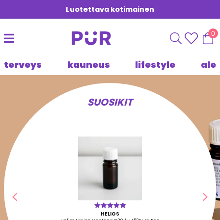
Luotettava kotimainen
0
terveys
kauneus
lifestyle
ale
SUOSIKIT
Edellinen
Seu
HELIOS
Arvostelu