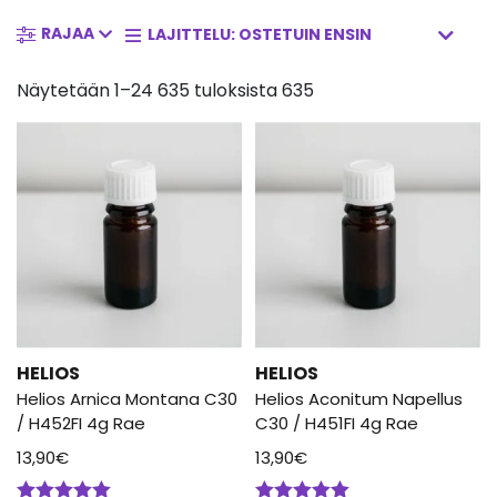
RAJAA
DCG Nordicin
valmisteet puolestaan on valmistettu Ruotsissa.
Näytetään 1–24 635 tuloksista 635
HELIOS
HELIOS
Helios Arnica Montana C30
Helios Aconitum Napellus
/ H452FI 4g Rae
C30 / H451FI 4g Rae
13,90
€
13,90
€