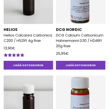
HELIOS
DCG NORDIC
Helios Calcarea Carbonica
DCG Calcium Carbonicum
C200 / H521FI 4g Rae
Hahnemanni D30 / H246FI
20g Rae
13,90
€
25,95
€
Arvostelu
tuotteesta:
LISÄÄ OSTOSKORIIN
LISÄÄ OSTOSKORIIN
5.00
/ 5