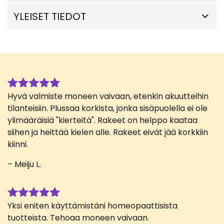
YLEISET TIEDOT
Hyvä valmiste moneen vaivaan, etenkin akuutteihin
Arvostelu
tuotteesta:
tilanteisiin. Plussaa korkista, jonka sisäpuolella ei ole
5
/ 5
ylimääräisiä "kierteitä". Rakeet on helppo kaataa
siihen ja heittää kielen alle. Rakeet eivät jää korkkiin
kiinni.
– Meiju L.
Yksi eniten käyttämistäni homeopaattisista
Arvostelu
tuotteesta:
tuotteista. Tehoaa moneen vaivaan.