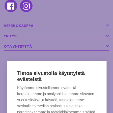
VERKKOKAUPPA
YRITYS
OTA YHTEYTTÄ
Tietoa sivustolla käytetyistä
evästeistä
Käytämme sivustollamme evästeitä
kerätäksemme ja analysoidaksemme sivuston
suorituskykyä ja käyttöä, tarjotaksemme
sosiaalisen median ominaisuuksia sekä
parantaaksemme ja räätälöidäksemme sisältöä