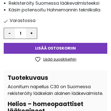
Rekisteröity Suomessa lääkevalmisteeksi
Käsin potensoitu Hahnemannin tekniikalla
Varastossa
Määrä
LISÄÄ OSTOSKORIIN
Lisää suosikkeihin
Tuotekuvaus
Aconitum napellus C30 on Suomessa
rekisteröity lääkelain alainen lääkevalmiste.
Helios – homeopaattiset
lääkeaineet