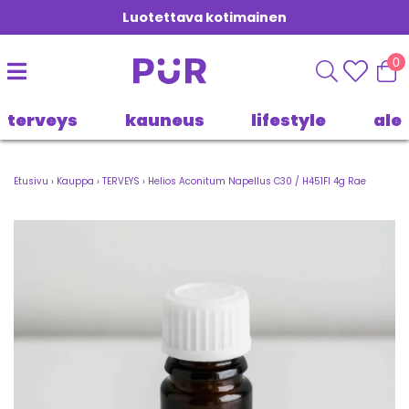
Luotettava kotimainen
0
terveys
kauneus
lifestyle
ale
Etusivu
›
Kauppa
›
TERVEYS
›
Helios Aconitum Napellus C30 / H451FI 4g Rae