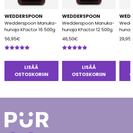
WEDDERSPOON
WEDDERSPOON
WED
Wedderspoon Manuka-
Wedderspoon Manuka-
Wedd
hunaja KFactor 16 500g
hunaja KFactor 12 500g
hunaj
56,95
€
46,50
€
29,95
Arvostelu
Arvostelu
tuotteesta:
tuotteesta:
5.00
/ 5
5.00
/ 5
LISÄÄ
LISÄÄ
OSTOSKORIIN
OSTOSKORIIN
O