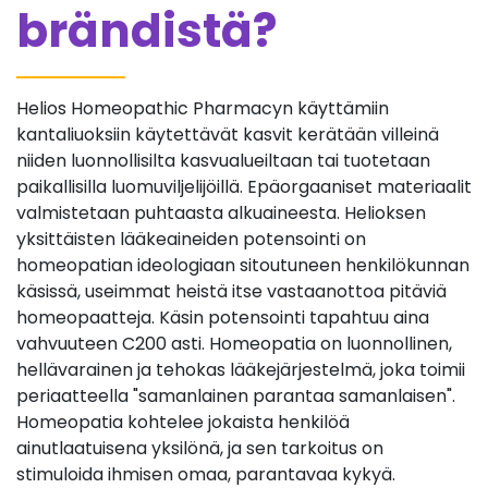
brändistä?
Helios Homeopathic Pharmacyn käyttämiin
kantaliuoksiin käytettävät kasvit kerätään villeinä
niiden luonnollisilta kasvualueiltaan tai tuotetaan
paikallisilla luomuviljelijöillä. Epäorgaaniset materiaalit
valmistetaan puhtaasta alkuaineesta. Helioksen
yksittäisten lääkeaineiden potensointi on
homeopatian ideologiaan sitoutuneen henkilökunnan
käsissä, useimmat heistä itse vastaanottoa pitäviä
homeopaatteja. Käsin potensointi tapahtuu aina
vahvuuteen C200 asti. Homeopatia on luonnollinen,
hellävarainen ja tehokas lääkejärjestelmä, joka toimii
periaatteella "samanlainen parantaa samanlaisen".
Homeopatia kohtelee jokaista henkilöä
ainutlaatuisena yksilönä, ja sen tarkoitus on
stimuloida ihmisen omaa, parantavaa kykyä.