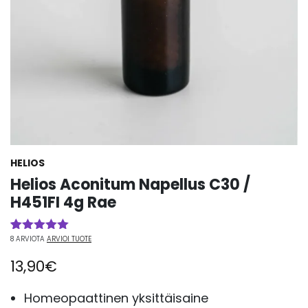
HELIOS
Helios Aconitum Napellus C30 /
H451FI 4g Rae
8
ARVIOTA
ARVIOI TUOTE
Arvio
8
5.00
5:stä
13,90
€
perustuen
asiakkaan
arvotukseen.
Homeopaattinen yksittäisaine