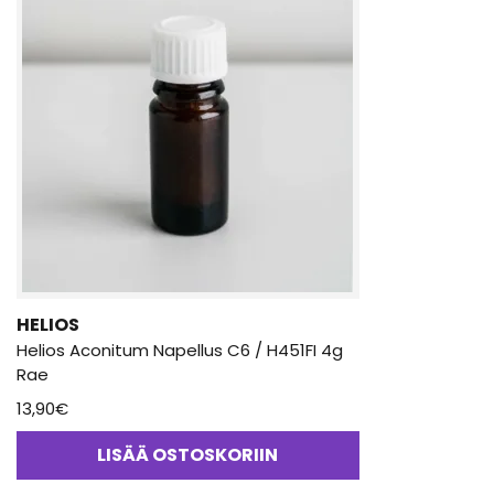
HELIOS
Helios Aconitum Napellus C6 / H451FI 4g
Rae
13,90
€
LISÄÄ OSTOSKORIIN