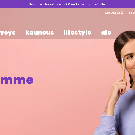
Ilmainen toimitus yli 89€ verkkokauppaostoille!
MYYMÄLÄ
BL
rveys
kauneus
lifestyle
ale
tamme