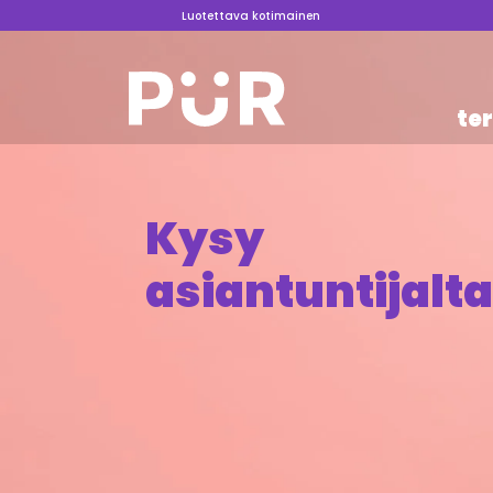
Luotettava kotimainen
te
Kysy
asiantuntijal