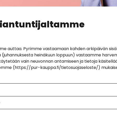
siantuntijaltamme
mme auttaa. Pyrimme vastaamaan kahden arkipäivän sisäl
a (juhannuksesta heinäkuun loppuun) vastaamme harve
 käytetään vain neuvonnan antamiseen ja tietoja käsitellä
emme (https://pur-kauppa.fi/tietosuojaseloste/) mukaise
*