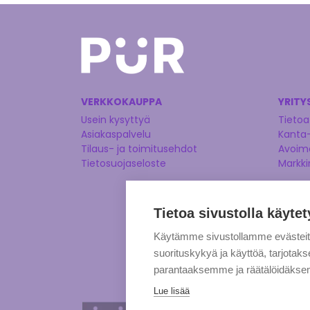
VERKKOKAUPPA
YRITY
Usein kysyttyä
Tietoa
Asiakaspalvelu
Kanta
Tilaus- ja toimitusehdot
Avoime
Tietosuojaseloste
Markki
Tietoa sivustolla käytet
Käytämme sivustollamme evästei
suorituskykyä ja käyttöä, tarjot
parantaaksemme ja räätälöidäksem
Lue lisää