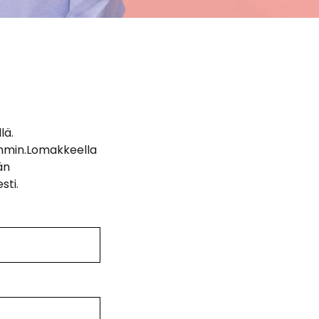
lä.
mmin.Lomakkeella
än
sti.