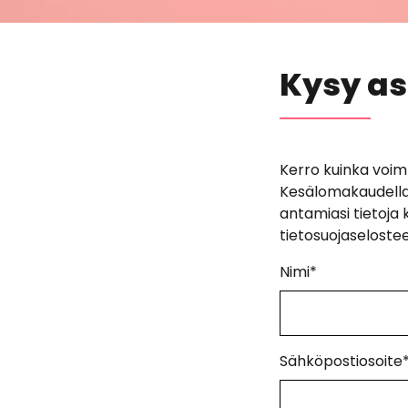
Kysy a
Kerro kuinka voi
Kesälomakaudell
antamiasi tietoja
tietosuojaseloste
Nimi
*
Sähköpostiosoite