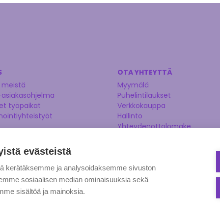
S
OTA YHTEYTTÄ
 meistä
Myymälä
-asiakasohjelma
Puhelintilaukset
t työpaikat
Verkkokauppa
nointiyhteistyöt
Hallinto
Yhteydenottolomake
Kysy asiantuntijaltamme
Ehdota tuotetta
yistä evästeistä
tä kerätäksemme ja analysoidaksemme sivuston
aksemme sosiaalisen median ominaisuuksia sekä
me sisältöä ja mainoksia.