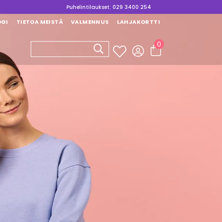
Puhelintilaukset: 029 3400 254
OGI
TIETOA MEISTÄ
VALMENNUS
LAHJAKORTTI
0