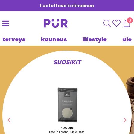
Luotettava kotimainen
0
terveys
kauneus
lifestyle
ale
SUOSIKIT
Edellinen
Seu
FOODIN
Foodin Epsom-Suola 800g