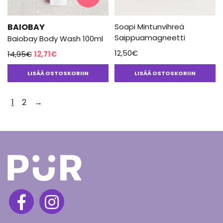
BAIOBAY
Soapi Mintunvihreä
Saippuamagneetti
Baiobay Body Wash 100ml
Alkuperäinen
Nykyinen
12,50
€
14,95
€
12,71
€
hinta
hinta
LISÄÄ OSTOSKORIIN
LISÄÄ OSTOSKORIIN
oli:
on:
14,95€.
12,71€.
1
2
→