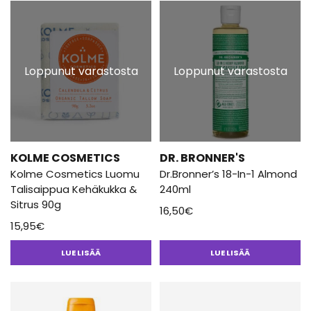
Loppunut varastosta
Loppunut varastosta
KOLME COSMETICS
DR. BRONNER'S
Kolme Cosmetics Luomu
Dr.Bronner’s 18-In-1 Almond
Talisaippua Kehäkukka &
240ml
Sitrus 90g
16,50
€
15,95
€
LUE LISÄÄ
LUE LISÄÄ