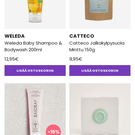
WELEDA
CATTECO
Weleda Baby Shampoo &
Catteco Jalkakylpysuola
Bodywash 200ml
Minttu 150g
12,95
€
9,95
€
LISÄÄ OSTOSKORIIN
LISÄÄ OSTOSKORIIN
-15%