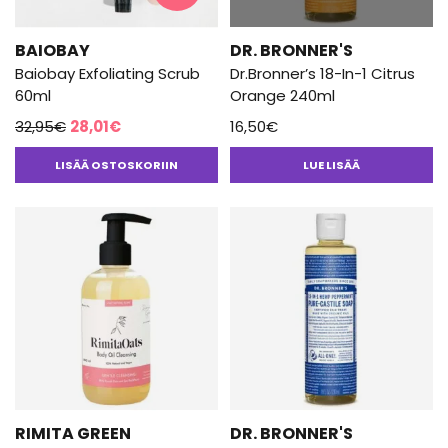
BAIOBAY
DR. BRONNER'S
Baiobay Exfoliating Scrub
Dr.Bronner’s 18-In-1 Citrus
60ml
Orange 240ml
Alkuperäinen
Nykyinen
32,95
€
28,01
€
16,50
€
hinta
hinta
LISÄÄ OSTOSKORIIN
LUE LISÄÄ
oli:
on:
32,95€.
28,01€.
RIMITA GREEN
DR. BRONNER'S