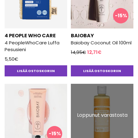
-15%
4 PEOPLE WHO CARE
BAIOBAY
4 PeopleWhoCare Luffa
Baiobay Coconut Oil 100ml
Pesusieni
Alkuperäinen
Nykyinen
14,95
€
12,71
€
5,50
€
hinta
hinta
oli:
on:
LISÄÄ OSTOSKORIIN
LISÄÄ OSTOSKORIIN
14,95€.
12,71€.
Loppunut varastosta
-15%