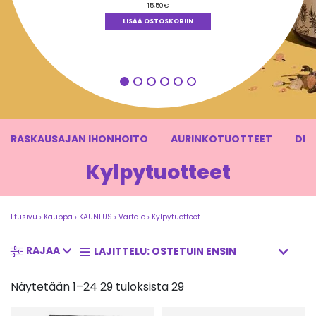
15,50
€
LISÄÄ OSTOSKORIIN
RASKAUSAJAN IHONHOITO
AURINKOTUOTTEET
DEO
Kylpytuotteet
Etusivu
›
Kauppa
›
KAUNEUS
›
Vartalo
›
Kylpytuotteet
RAJAA
Näytetään 1–24 29 tuloksista 29