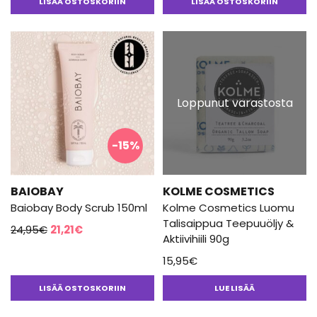
LISÄÄ OSTOSKORIIN
LISÄÄ OSTOSKORIIN
Loppunut varastosta
-15%
BAIOBAY
KOLME COSMETICS
Baiobay Body Scrub 150ml
Kolme Cosmetics Luomu
Talisaippua Teepuuöljy &
Alkuperäinen
Nykyinen
24,95
€
21,21
€
Aktiivihiili 90g
hinta
hinta
15,95
€
oli:
on:
24,95€.
21,21€.
LISÄÄ OSTOSKORIIN
LUE LISÄÄ