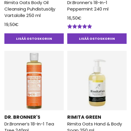
Rimita Oats Body Oil
Dr.Bronner’s 18-In-1
Cleansing Puhdistusöljy
Peppermint 240 ml
Vartalolle 250 ml
16,50
€
19,50
€
Arvostelu
tuotteesta:
LISÄÄ OSTOSKORIIN
LISÄÄ OSTOSKORIIN
5.00
/ 5
DR. BRONNER'S
RIMITA GREEN
Dr.Bronner’s 18-In-1 Tea
Rimita Oats Hand & Body
Tree 240ml
Soap 250 ml