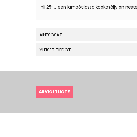
Yli 25°C:een lämpötilassa kookosöljy on nest
AINESOSAT
YLEISET TIEDOT
ARVIOI TUOTE