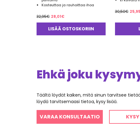
puhtaina
Ei kuivata 
Kosteuttaa ja rauhoittaa ihoa
Alk
30,50
€
25,9
Alkuperäinen
Nykyinen
32,95
€
28,01
€
hint
hinta
hinta
oli:
LISÄÄ OSTOSKORIIN
oli:
on:
30,5
32,95€.
28,01€.
Ehkä joku kysymys
Täältä löydät kaiken, mitä sinun tarvitsee tiet
löydä tarvitsemaasi tietoa, kysy lisää.
VARAA KONSULTAATIO
KYSY