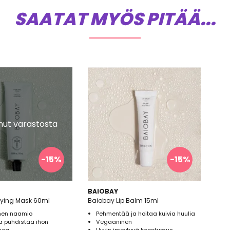
SAATAT MYÖS PITÄÄ...
ut varastosta
-15%
-15%
BAIOBAY
fying Mask 60ml
Baiobay Lip Balm 15ml
nen naamio
Pehmentää ja hoitaa kuivia huulia
ja puhdistaa ihon
Vegaaninen