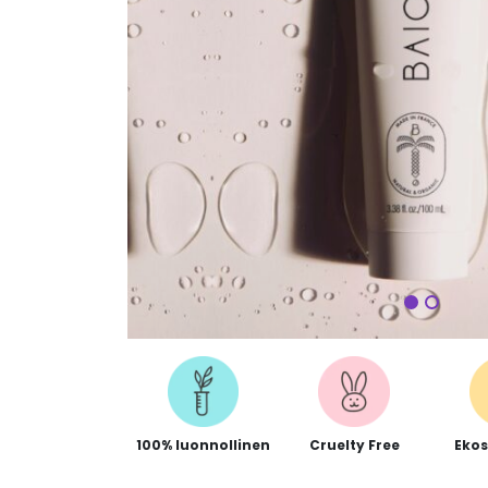
Seuraa
100% luonnollinen
Cruelty Free
Ekos