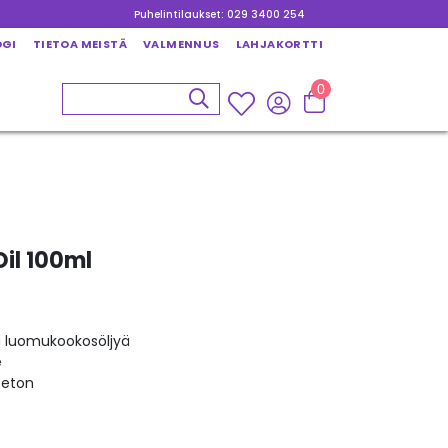
Puhelintilaukset: 029 3400 254
OGI
TIETOA MEISTÄ
VALMENNUS
LAHJAKORTTI
0
il 100ml
n
a luomukookosöljyä
e
eeton