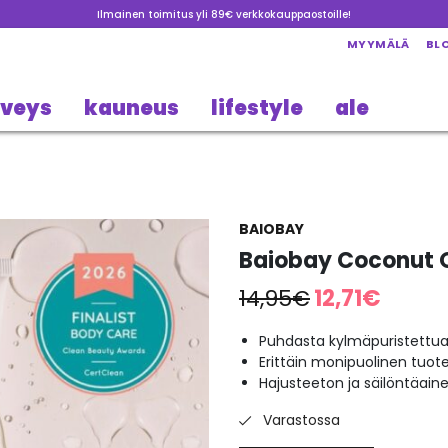
Ilmainen toimitus yli 89€ verkkokauppaostoille!
MYYMÄLÄ
BL
rveys
kauneus
lifestyle
ale
BAIOBAY
Baiobay Coconut O
Alkuperäinen
Nykyine
14,95
€
12,71
€
hinta
hinta
oli:
on:
Puhdasta kylmäpuristettu
Erittäin monipuolinen tuot
14,95€.
12,71€.
Hajusteeton ja säilöntäain
Varastossa