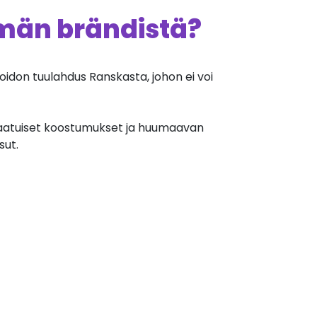
ämän brändistä?
idon tuulahdus Ranskasta, johon ei voi
tlaatuiset koostumukset ja huumaavan
sut.