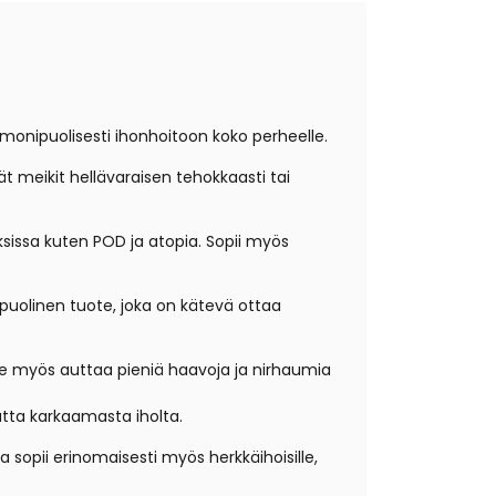
monipuolisesti ihonhoitoon koko perheelle.
vät meikit hellävaraisen tehokkaasti tai
ksissa kuten POD ja atopia. Sopii myös
puolinen tuote, joka on kätevä ottaa
 Se myös auttaa pieniä haavoja ja nirhaumia
tta karkaamasta iholta.
sopii erinomaisesti myös herkkäihoisille,