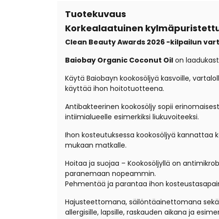
Tuotekuvaus
Korkealaatuinen kylmäpuristett
Clean Beauty Awards 2026 -kilpailun vart
Baiobay Organic Coconut Oil
on laadukasta
Käytä Baiobayn kookosöljyä kasvoille, vartaloll
käyttää ihon hoitotuotteena.
Antibakteerinen kookosöljy sopii erinomaises
intiimialueelle esimerkiksi liukuvoiteeksi.
Ihon kosteutuksessa kookosöljyä kannattaa k
mukaan matkalle.
Hoitaa ja suojaa – Kookosöljyllä on antimikr
paranemaan nopeammin.
Pehmentää ja parantaa ihon kosteustasapain
Hajusteettomana, säilöntäainettomana sekä ve
allergisille, lapsille, raskauden aikana ja esime