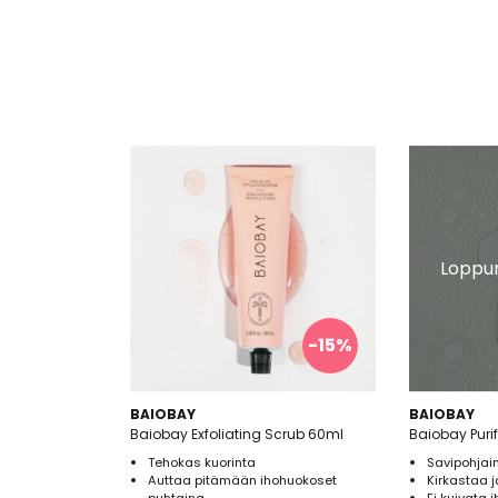
Loppun
-15%
BAIOBAY
BAIOBAY
Baiobay Exfoliating Scrub 60ml
Baiobay Puri
Tehokas kuorinta
Savipohjai
Auttaa pitämään ihohuokoset
Kirkastaa 