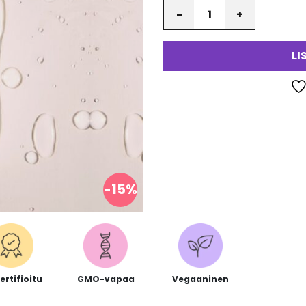
Määrä
va
LI
-15%
ertifioitu
GMO-vapaa
Vegaaninen