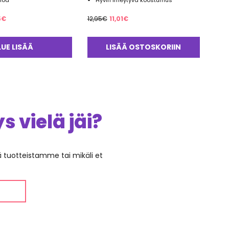
ihoa
Hyvin imeytyvä koostumus
uperäinen
Nykyinen
Alkuperäinen
Nykyinen
5
€
12,95
€
11,01
€
a
hinta
hinta
hinta
on:
oli:
on:
LUE LISÄÄ
LISÄÄ OSTOSKORIIN
0€.
25,95€.
12,95€.
11,01€.
 vielä jäi?
ää tuotteistamme tai mikäli et