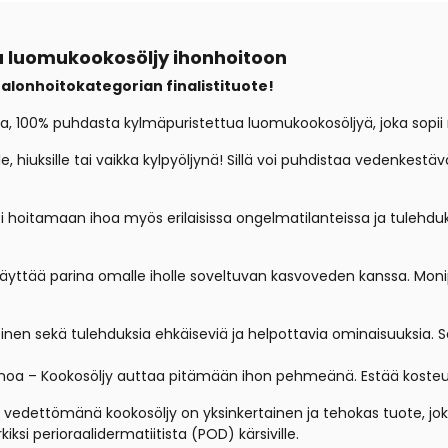
u luomukookosöljy ihonhoitoon
alonhoitokategorian finalistituote!
, 100% puhdasta kylmäpuristettua luomukookosöljyä, joka sopii 
e, hiuksille tai vaikka kylpyöljynä! Sillä voi puhdistaa vedenkestä
ti hoitamaan ihoa myös erilaisissa ongelmatilanteissa ja tulehdu
äyttää parina omalle iholle soveltuvan kasvoveden kanssa. Moni
obinen sekä tulehduksia ehkäiseviä ja helpottavia ominaisuuksia.
oa – Kookosöljy auttaa pitämään ihon pehmeänä. Estää kosteu
dettömänä kookosöljy on yksinkertainen ja tehokas tuote, joka 
rkiksi perioraalidermatiitista (POD) kärsiville.