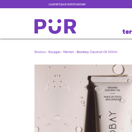
Luotettava kotimainen
te
Etusivu
›
Kauppa
›
Yleinen
›
Baiobay Coconut Oil 100ml