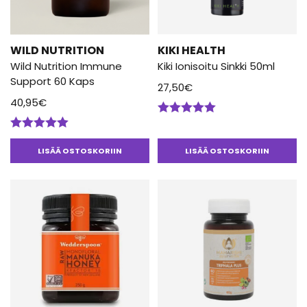
WILD NUTRITION
KIKI HEALTH
Wild Nutrition Immune
Kiki Ionisoitu Sinkki 50ml
Support 60 Kaps
27,50
€
40,95
€
Arvostelu
tuotteesta:
Arvostelu
5.00
/ 5
tuotteesta:
LISÄÄ OSTOSKORIIN
LISÄÄ OSTOSKORIIN
5.00
/ 5