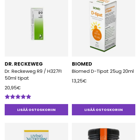
DR. RECKEWEG
BIOMED
Dr. Reckeweg R9 / H327FI
Biomed D-Tipat 25ug 20ml
50ml tipat
13,25
€
20,95
€
Arvostelu
tuotteesta:
LISÄÄ OSTOSKORIIN
LISÄÄ OSTOSKORIIN
5.00
/ 5