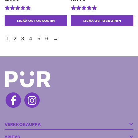
Arvostelu
Arvostelu
tuotteesta:
tuotteesta:
LISÄÄ OSTOSKORIIN
LISÄÄ OSTOSKORIIN
5.00
/ 5
5.00
/ 5
1
2
3
4
5
6
→
VERKKOKAUPPA
YRITYS