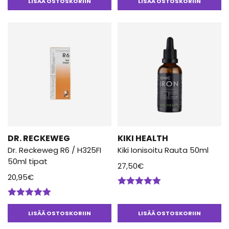
tuotteesta:
LISÄÄ OSTOSKORIIN
LISÄÄ OSTOSKORIIN
5.00
/ 5
DR. RECKEWEG
KIKI HEALTH
Dr. Reckeweg R6 / H325FI
Kiki Ionisoitu Rauta 50ml
50ml tipat
27,50
€
20,95
€
Arvostelu
tuotteesta:
Arvostelu
5.00
/ 5
tuotteesta:
LISÄÄ OSTOSKORIIN
LISÄÄ OSTOSKORIIN
5.00
/ 5