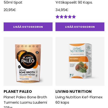
50ml tipat
Yrttikapselit 90 Kaps.
20,95
€
34,95
€
Arvostelu
tuotteesta:
LISÄÄ OSTOSKORIIN
LISÄÄ OSTOSKORIIN
5.00
/ 5
PLANET PALEO
LIVING NUTRITION
Planet Paleo Bone Broth
Living Nutrition Kef-Flamex
Turmeric Luomu Luuliemi
60 kaps
225g