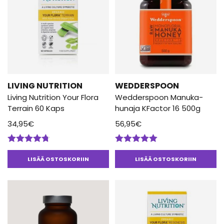
LIVING NUTRITION
WEDDERSPOON
Living Nutrition Your Flora
Wedderspoon Manuka-
Terrain 60 Kaps
hunaja KFactor 16 500g
34,95
€
56,95
€
Arvostelu
Arvostelu
tuotteesta:
tuotteesta:
LISÄÄ OSTOSKORIIN
LISÄÄ OSTOSKORIIN
4.67
/ 5
5.00
/ 5