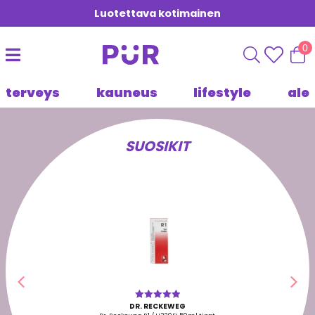
Luotettava kotimainen
0
terveys
kauneus
lifestyle
ale
SUOSIKIT
Edellinen
Seu
DR. RECKEWEG
Arvostelu