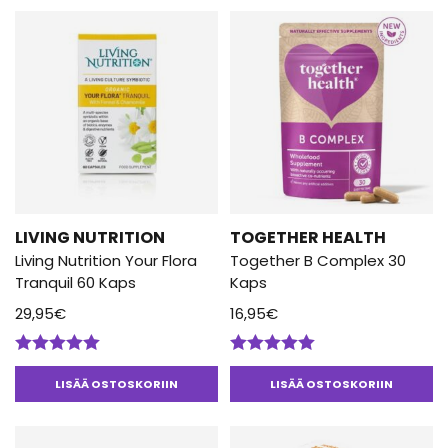
LIVING NUTRITION
TOGETHER HEALTH
Living Nutrition Your Flora
Together B Complex 30
Tranquil 60 Kaps
Kaps
29,95
€
16,95
€
Arvostelu
Arvostelu
tuotteesta:
tuotteesta:
LISÄÄ OSTOSKORIIN
LISÄÄ OSTOSKORIIN
5.00
/ 5
5.00
/ 5