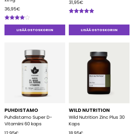
31,95
€
36,95
€
Arvostelu
tuotteesta:
Arvostelu
5.00
/ 5
tuotteesta:
LISÄÄ OSTOSKORIIN
LISÄÄ OSTOSKORIIN
4.00
/ 5
PUHDISTAMO
WILD NUTRITION
Puhdistamo Super D-
Wild Nutrition Zinc Plus 30
Vitamiini 60 kaps
Kaps
12,95
€
18,95
€