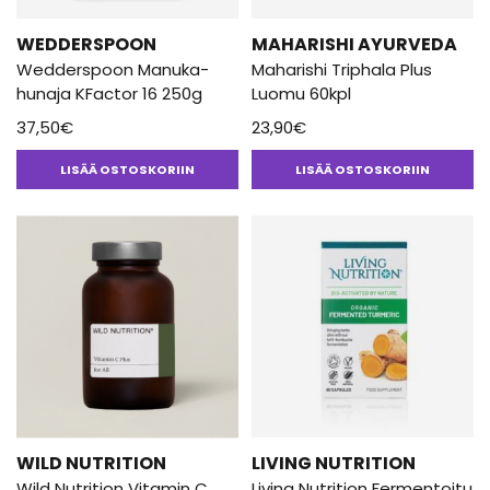
WEDDERSPOON
MAHARISHI AYURVEDA
Wedderspoon Manuka-
Maharishi Triphala Plus
hunaja KFactor 16 250g
Luomu 60kpl
37,50
€
23,90
€
LISÄÄ OSTOSKORIIN
LISÄÄ OSTOSKORIIN
WILD NUTRITION
LIVING NUTRITION
Wild Nutrition Vitamin C
Living Nutrition Fermentoitu