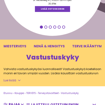
tuotteesta:
Dr. Reckeweg R1 / H320FI 50ml tipat
5.00
/ 5
20,95
€
LISÄÄ OSTOSKORIIN
MIESTERVEYS
NENÄ & HENGITYS
TERVE IKÄÄNTYMI
Vastustuskyky
Vahvista vastustuskykyäsi luonnollisesti! Vastustuskykyä koetellaan
monin eri tavoin ympäri vuoden. Lisäksi kausittain vastustuskyvyn
tarve korostuu erityisen paljon. Tänne olemme koonneet tuotteita,
Lue lisää
joilla ylläpidät ja vahvistat kehon luonnollista vastustuskykyä.
Etusivu
›
Kauppa
›
TERVEYS
›
Terveystavoitteet
›
Vastustuskyky
Vastustuskyky eli immuniteetti auttaa
RAJAA