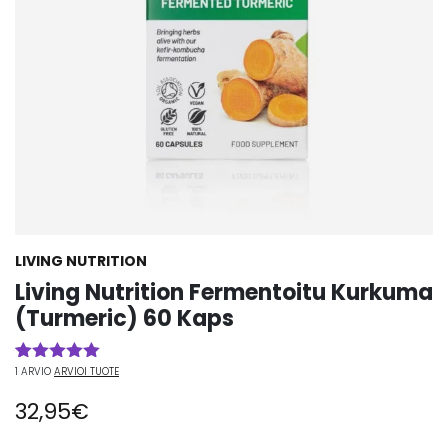
LIVING NUTRITION
Living Nutrition Fermentoitu Kurkuma
(Turmeric) 60 Kaps
1
ARVIO
ARVIOI TUOTE
Arvio
1
5.00
5:stä
32,95
€
perustuen
asiakkaan
arvotukseen.