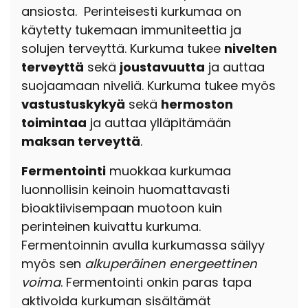
ansiosta.
Perinteisesti kurkumaa on
käytetty tukemaan immuniteettia ja
solujen terveyttä. Kurkuma tukee
nivelten
terveyttä
sekä
joustavuutta
ja auttaa
suojaamaan niveliä. Kurkuma tukee myös
vastustuskykyä
sekä
hermoston
toimintaa
ja auttaa ylläpitämään
maksan terveyttä
.
Fermentointi
muokkaa kurkumaa
luonnollisin keinoin huomattavasti
bioaktiivisempaan muotoon kuin
perinteinen kuivattu kurkuma.
Fermentoinnin avulla kurkumassa säilyy
myös sen
alkuperäinen energeettinen
voima
.
Fermentointi onkin paras tapa
aktivoida kurkuman sisältämät