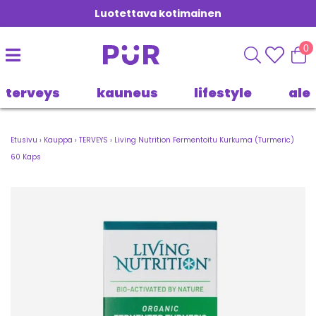
Luotettava kotimainen
0
terveys
kauneus
lifestyle
ale
Etusivu
›
Kauppa
›
TERVEYS
›
Living Nutrition Fermentoitu Kurkuma (Turmeric)
60 Kaps