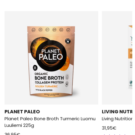
PLANET PALEO
LIVING NUTR
Planet Paleo Bone Broth Turmeric Luomu
Living Nutritio
Luuliemi 225g
31,95
€
36,95
€