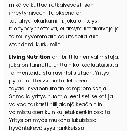
mikä vaikuttaa ratkaisevasti sen
imeytymiseen. Tuloksena on
tetrahydrokurkumiini, joka on täysin
biohyödynnettävä, ei ärsytä limakalvoja ja
toimii syvemmällä solutasolla kuin
standardi kurkumiini.
Living Nutrition
on brittiläinen valmistaja,
joka on tunnettu erittäin korkealaatuisista
fermentoiduista ravintolisistään. Yritys
pyrkii tuotteissaan todelliseen
täydellisyyteen ilman kompromissejä.
Samalla yritys huomioi eettiset seikat ja
valvoo tarkasti hiilijalanjälkeään niin
valmistuksen kuin kuljetuksenkin osalta.
Yritys on myös mukana lukuisissa
hyväntekeväisyyshankkeissa.