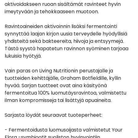
aktivoidakseen ruoan sisältämät ravinteet hyvin
imeytyvään ja tehokkaaseen muotoon.
Ravintoaineiden aktivoinnin lisäksi fermentointi
synnyttää laajan kirjon uusia terveydelle hyödyllisiä
yhdisteitä sekä bakteereita, hiivoja ja entsyymejä.
Tästä syystä hapatetun ravinnon syöminen tarjoaa
lukuisia hyötyjä.
Vain paras on Living Nutritionin perustajalle ja
tuotteiden kehittäjälle, Graham Botfieldille, kyllin
hyvää. Sarjan tuotteet ovat aina käsityönä
fermentoitua 100% luomutäysravintoa, valmistettu
ilman kompromisseja tai lisättyjä apuaineita.
Sarjasta löydät seuraavat tuoteperheet:
- Fermentoidusta luomusoijasta valmistetut Your
Flora -symbiootit suoliston hyvinvointiin