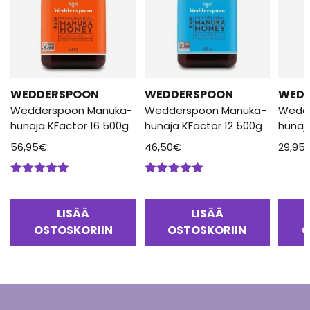
WEDDERSPOON
WEDDERSPOON
WED
Wedderspoon Manuka-
Wedderspoon Manuka-
Wedd
hunaja KFactor 16 500g
hunaja KFactor 12 500g
hunaj
56,95
€
46,50
€
29,95
Arvostelu
Arvostelu
tuotteesta:
tuotteesta:
5.00
/ 5
5.00
/ 5
LISÄÄ
LISÄÄ
OSTOSKORIIN
OSTOSKORIIN
O