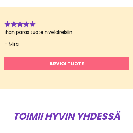
Ihan paras tuote niveloireisiin
Arvostelu
tuotteesta:
– Mira
5
/ 5
ARVIOI TUOTE
TOIMII HYVIN YHDESSÄ