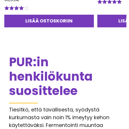
Arvostelu
tuotteesta:
Arvostelu
5.00
/ 5
tuotteesta:
LISÄÄ OSTOSKORIIN
LIS
4.00
/ 5
PUR:in
henkilökunta
suosittelee
Tiesitkö, että tavallisesta, syödystä
kurkumasta vain noin 1% imeytyy kehon
käytettäväksi. Fermentointi muuntaa