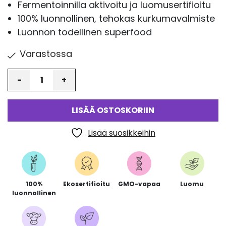
Fermentoinnilla aktivoitu ja luomusertifioitu
100% luonnollinen, tehokas kurkumavalmiste
Luonnon todellinen superfood
Varastossa
Määrä
LISÄÄ OSTOSKORIIN
Lisää suosikkeihin
100%
Ekosertifioitu
GMO-vapaa
Luomu
luonnollinen