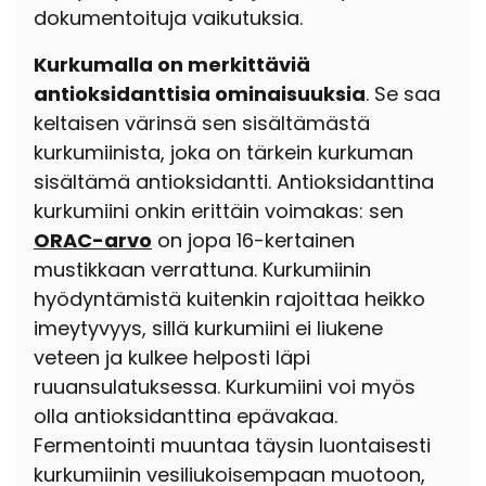
dokumentoituja vaikutuksia.
Kurkumalla on merkittäviä
antioksidanttisia ominaisuuksia
. Se saa
keltaisen värinsä sen sisältämästä
kurkumiinista
, joka on tärkein kurkuman
sisältämä antioksidantti. Antioksidanttina
kurkumiini onkin erittäin voimakas: sen
ORAC-arvo
on jopa 16-kertainen
mustikkaan verrattuna. Kurkumiinin
hyödyntämistä kuitenkin rajoittaa heikko
imeytyvyys, sillä kurkumiini ei liukene
veteen ja kulkee helposti läpi
ruuansulatuksessa. Kurkumiini voi myös
olla antioksidanttina epävakaa.
Fermentointi muuntaa täysin luontaisesti
kurkumiinin vesiliukoisempaan muotoon,