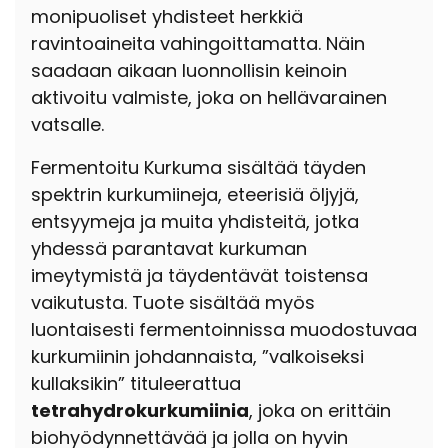
monipuoliset yhdisteet herkkiä
ravintoaineita vahingoittamatta. Näin
saadaan aikaan luonnollisin keinoin
aktivoitu valmiste, joka on hellävarainen
vatsalle.
Fermentoitu Kurkuma sisältää täyden
spektrin kurkumiineja, eteerisiä öljyjä,
entsyymeja ja muita yhdisteitä, jotka
yhdessä parantavat kurkuman
imeytymistä ja täydentävät toistensa
vaikutusta. Tuote sisältää myös
luontaisesti fermentoinnissa muodostuvaa
kurkumiinin johdannaista, ”valkoiseksi
kullaksikin” tituleerattua
tetrahydrokurkumiinia
, joka on erittäin
biohyödynnettävää ja jolla on hyvin