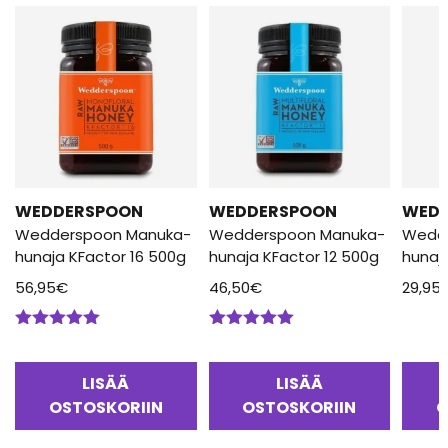
WEDDERSPOON
WEDDERSPOON
WED
Wedderspoon Manuka-
Wedderspoon Manuka-
Wedd
hunaja KFactor 16 500g
hunaja KFactor 12 500g
hunaj
56,95
€
46,50
€
29,95
Arvostelu
Arvostelu
tuotteesta:
tuotteesta:
5.00
/ 5
5.00
/ 5
LISÄÄ
LISÄÄ
OSTOSKORIIN
OSTOSKORIIN
O