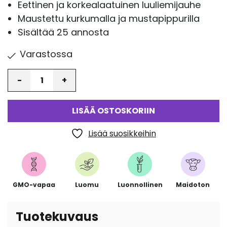
arvotukseen.
Eettinen ja korkealaatuinen luuliemijauhe
Maustettu kurkumalla ja mustapippurilla
Sisältää 25 annosta
Varastossa
Määrä
LISÄÄ OSTOSKORIIN
Lisää suosikkeihin
GMO-vapaa
Luomu
Luonnollinen
Maidoton
Tuotekuvaus