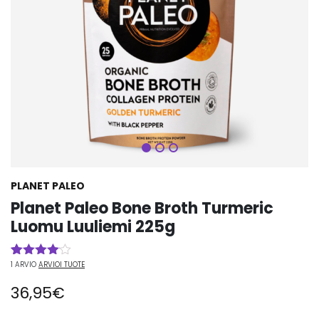
Seuraava
PLANET PALEO
Planet Paleo Bone Broth Turmeric
Luomu Luuliemi 225g
1
ARVIO
ARVIOI TUOTE
Arvio
1
4.00
36,95
€
5:stä
perustuen
asiakkaan