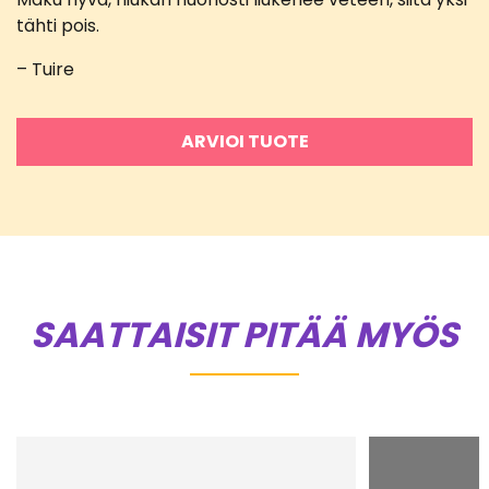
Arvostelu
tuotteesta:
tähti pois.
4
/ 5
– Tuire
ARVIOI TUOTE
SAATTAISIT PITÄÄ MYÖS