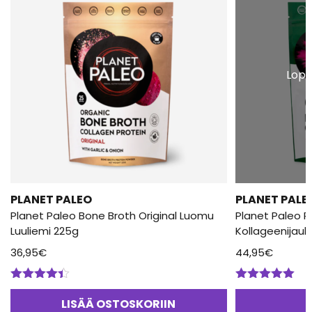
Lopp
PLANET PALEO
PLANET PALE
Planet Paleo Bone Broth Original Luomu
Planet Paleo 
Luuliemi 225g
Kollageenijauh
36,95
€
44,95
€
Arvostelu
Arvostelu
tuotteesta:
tuotteesta:
LISÄÄ OSTOSKORIIN
4.33
/ 5
5.00
/ 5