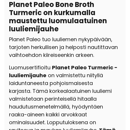
Planet Paleo Bone Broth
Turmeric on kurkumalla
maustettu luomulaatuinen
luuliemijauhe
Planet Paleo tuo luuliemen nykypäivään,
tarjoten herkullisen ja helposti nautittavan
vaihtoehdon kiireiseenkin arkeen.
Luomusertifioitu
Planet Paleo Turmeric -
luuliemijauhe
on valmistettu
niityllä
laiduntaneesta pohjoismaisesta
karjasta.
Tämä korkealaatuinen luuliemi
valmistetaan perinteisellä hitaalla
haudutusmenetelmällä, hyödyntäen
raaka-aineen kaikki arvokkaat
ominaisuudet. Lopputuloksena on