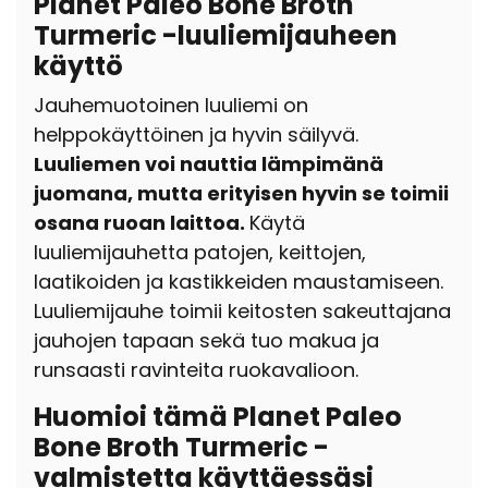
Planet Paleo Bone Broth
Turmeric -luuliemijauheen
käyttö
Jauhemuotoinen luuliemi on
helppokäyttöinen ja hyvin säilyvä.
Luuliemen voi nauttia lämpimänä
juomana, mutta erityisen hyvin se toimii
osana ruoan laittoa.
Käytä
luuliemijauhetta patojen, keittojen,
laatikoiden ja kastikkeiden maustamiseen.
Luuliemijauhe toimii keitosten sakeuttajana
jauhojen tapaan sekä tuo makua ja
runsaasti ravinteita ruokavalioon.
Huomioi tämä Planet Paleo
Bone Broth Turmeric -
valmistetta käyttäessäsi