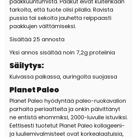
paakkuuntumista. Paakut eivät kuitenkaan
tarkoita, että tuote olisi pilalla. Ravista
pussia tai sekoita jauhetta reippaasti
paakkujen välttämiseksi.
Sisältää 25 annosta
Yksi annos sisältää noin 7,2g proteiinia
Säilytys:
Kuivassa paikassa, auringolta suojassa
Planet Paleo
Planet Paleo hyödyntää paleo-ruokavalion
parhaita periaatteita ja onkin päivittänyt
ne entistä ehommiksi, 2000-luvulle istuviksi.
Eettisesti tuotetut Planet Paleo kollageeni-
ja luuliemivalmisteet ovat korkealaatuisia,