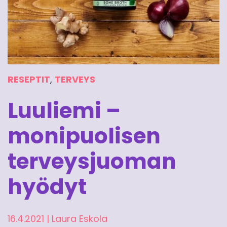
RESEPTIT
,
TERVEYS
Luuliemi –
monipuolisen
terveysjuoman
hyödyt
16.4.2021
|
Laura Eskola