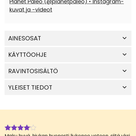
Planet Paleo (@planetpaleo) • Instagram-
kuvat ja -videot
AINESOSAT
KÄYTTÖOHJE
RAVINTOSISÄLTÖ
YLEISET TIEDOT
Maku hyvä, hiukan huonosti liukenee veteen, siitä yksi