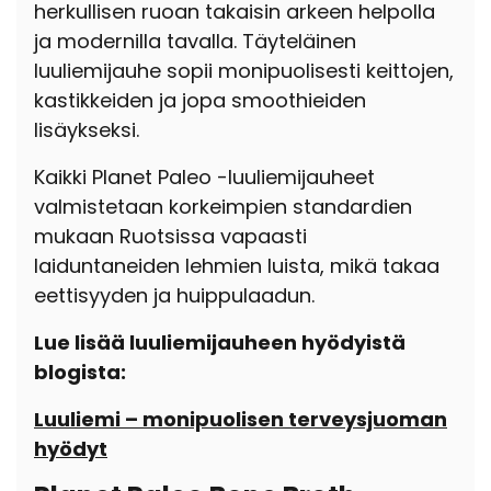
herkullisen ruoan takaisin arkeen helpolla
ja modernilla tavalla. Täyteläinen
luuliemijauhe sopii monipuolisesti keittojen,
kastikkeiden ja jopa smoothieiden
lisäykseksi.
Kaikki Planet Paleo -luuliemijauheet
valmistetaan korkeimpien standardien
mukaan Ruotsissa vapaasti
laiduntaneiden lehmien luista, mikä takaa
eettisyyden ja huippulaadun.
Lue lisää luuliemijauheen hyödyistä
blogista:
Luuliemi – monipuolisen terveysjuoman
hyödyt