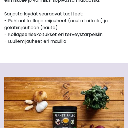
elimistölle jo valmiiksi sopivassa muodossa.
Sarjasta löydät seuraavat tuotteet:
- Puhtaat kollageenijauheet (nauta tai kala) ja
gelatiinijauheen (nauta)
- Kollageenisekoitukset eri terveystarpeisiin
- Luuliemijauheet eri mauilla