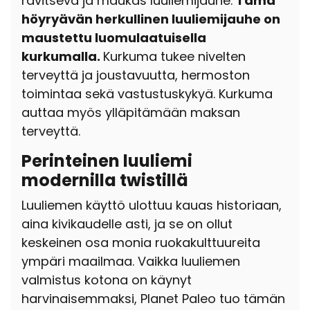
ravitseva ja maukas luuliemijauhe.
Tämä
höyryävän herkullinen luuliemijauhe on
maustettu luomulaatuisella
kurkumalla.
Kurkuma tukee nivelten
terveyttä ja joustavuutta, hermoston
toimintaa sekä vastustuskykyä. Kurkuma
auttaa myös ylläpitämään maksan
terveyttä.
Perinteinen luuliemi
modernilla twistillä
Luuliemen käyttö ulottuu kauas historiaan,
aina kivikaudelle asti, ja se on ollut
keskeinen osa monia ruokakulttuureita
ympäri maailmaa. Vaikka luuliemen
valmistus kotona on käynyt
harvinaisemmaksi, Planet Paleo tuo tämän