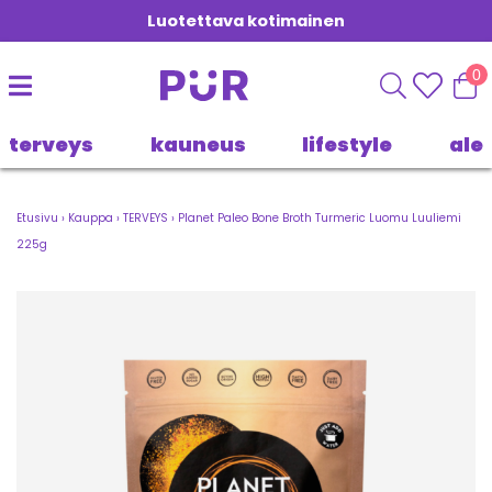
Luotettava kotimainen
0
terveys
kauneus
lifestyle
ale
Etusivu
›
Kauppa
›
TERVEYS
›
Planet Paleo Bone Broth Turmeric Luomu Luuliemi
225g