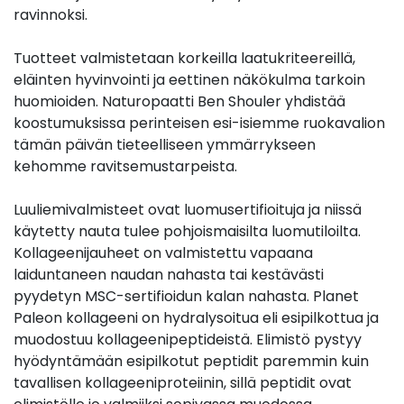
ravinnoksi.
Tuotteet valmistetaan korkeilla laatukriteereillä,
eläinten hyvinvointi ja eettinen näkökulma tarkoin
huomioiden. Naturopaatti Ben Shouler yhdistää
koostumuksissa perinteisen esi-isiemme ruokavalion
tämän päivän tieteelliseen ymmärrykseen
kehomme ravitsemustarpeista.
Luuliemivalmisteet ovat luomusertifioituja ja niissä
käytetty nauta tulee pohjoismaisilta luomutiloilta.
Kollageenijauheet on valmistettu vapaana
laiduntaneen naudan nahasta tai kestävästi
pyydetyn MSC-sertifioidun kalan nahasta. Planet
Paleon kollageeni on hydralysoitua eli esipilkottua ja
muodostuu kollageenipeptideistä. Elimistö pystyy
hyödyntämään esipilkotut peptidit paremmin kuin
tavallisen kollageeniproteiinin, sillä peptidit ovat