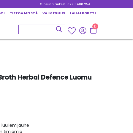
Puhelintilaukset: 029 3400 254
OGI
TIETOA MEISTÄ
VALMENNUS
LAHJAKORTTI
0
 Broth Herbal Defence Luomu
 luuliemijauhe
n timjamia