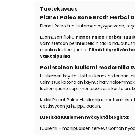
Tuotekuvaus
Planet Paleo Bone Broth Herbal De
Planet Paleo tuo luuliemen nykypäivään, tarjo
Luomusertifioitu
Planet Paleo Herbal -luul
valmistetaan perinteisellä hitaalla haudutu
maukas luuliemijauhe.
Tämä höyryävän herku
valkosipulilla.
Perinteinen luuliemi modernilla tw
Luuliemen käyttö ulottuu kauas historiaan, ai
valmistus kotona on käynyt harvinaisemmaksi,
luuliemijauhe sopii monipuolisesti keittojen, 
Kaikki Planet Paleo -luuliemijauheet valmis
eettisyyden ja huippulaadun.
Lue lisää luuliemen hyödyistä blogista:
Luuliemi – monipuolisen terveysjuoman hyö