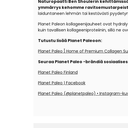
Naturopaatti Ben Shoulerin kehittämissä
ymmärrys kehomme ravitsemustarpeista. 
laiduntaneen lehmän tai kestävästi pyydetyn k
Planet Paleon kollageenijauheet ovat hydraly
kuin tavallisen kollageeniproteiinin, sillä ne
Tutustu lisää Planet Paleoon:
Planet Paleo ꟾ Home of Premium Collagen S
Seuraa Planet Paleo -brändiä sosiaalise
Planet Paleo Finland
Planet Paleo | Facebook
Planet Paleo (@planetpaleo) • Instagram-kuv