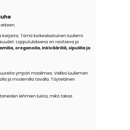
jauhe
 arkeen.
 karjasta.
Tämä korkealaatuinen luuliemi
suudet. Lopputuloksena on ravitseva ja
la, oreganolla, inkiväärillä, sipulilla ja
lttuureita ympäri maailmaa. Vaikka luuliemen
la ja modernilla tavalla. Täyteläinen
taneiden lehmien luista, mikä takaa