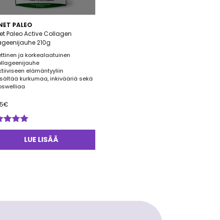
NET PALEO
et Paleo Active Collagen
ageenijauhe 210g
ettinen ja korkealaatuinen
ollageenijauhe
ktiiviseen elämäntyyliin
isältää kurkumaa, inkivääriä sekä
oswelliaa
95
€
ostelu
tteesta:
LUE LISÄÄ
0
/ 5