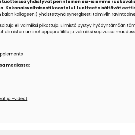
 tuotteissa yhdistyvät perinteinen esi-isiemme ruokavali
Kokonaisvaltaisesti koostetut tuotteet sisältävät eettis
alan kollageeni) yhdistettynä synergisesti toimiviin ravintoainei
soituja eli valmiiksi pilkottuja. Elimistö pystyy hyödyntämään t
 ovat elimistön aminohappoprofiilille jo valmiiksi sopivassa muodos
upplements
ssa mediassa:
at ja -videot