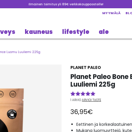
Ilmainen toimitus yli 89€ verkkokauppaostoille!
MYYMÄLÄ
BL
rveys
kauneus
lifestyle
ale
fence Luomu Luuliemi 225g
PLANET PALEO
Planet Paleo Bone
Luuliemi 225g
1
ARVIO
ARVIOI TUOTE
Arvio
1
5.00
5:stä
36,95
€
perustuen
asiakkaan
arvotukseen.
Eettinen ja korkealaatuinen
Mukana luomuyrttejä, kute