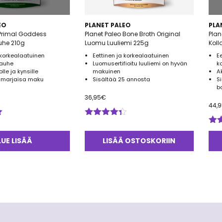
EO
PLANET PALEO
PLA
 Primal Goddess
Planet Paleo Bone Broth Original
Plan
uhe 210g
Luomu Luuliemi 225g
Koll
 korkealaatuinen
Eettinen ja korkealaatuinen
E
jauhe
Luomusertifioitu luuliemi on hyvän
k
olle ja kynsille
makuinen
A
n marjaisa maku
Sisältää 25 annosta
S
b
36,95
€
44,
Arvostelu
tuotteesta:
Arv
4.33
/ 5
tuo
LUE LISÄÄ
LISÄÄ OSTOSKORIIN
5.0