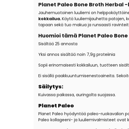
Planet Paleo Bone Broth Herbal -
Jauhemuotoinen luuliemi on helppokäyttöinen
kokkailua.
Käytä luuliemijauhetta patojen, k
tapaan sekä tuo makua ja runsaasti ravinteit
Huomioi tämä Planet Paleo Bone 
Sisältää 25 annosta
Yksi annos sisältää noin 7,9g proteiinia
Sopii erinomaisesti kokkailuun, tuotteen sisä
Ei sisällä paakkuuntumisenestoaineita. Sekoit
Säilytys:
Kuivassa paikassa, auringolta suojassa.
Planet Paleo
Planet Paleo hyödyntää paleo-ruokavalion parh
Paleo kollageeni- ja luuliemivalmisteet ovat 