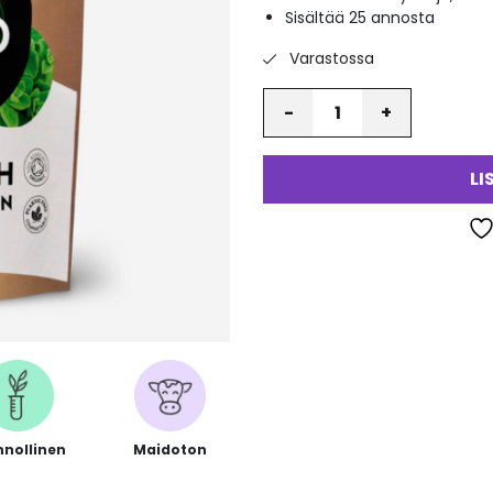
Sisältää 25 annosta
va
Varastossa
Määrä
LI
nnollinen
Maidoton