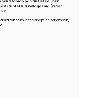
o sekä tämän päivän tieteellinen
esti tuotettua kollageenia
(niityllä
siin.
ämänkaltaiset kollageenipeptidit paremmin,
sa.