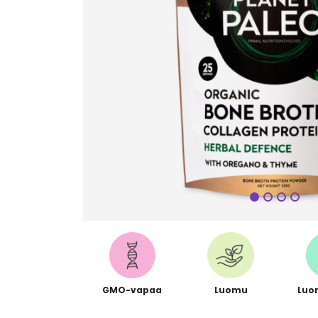
Seuraa
GMO-vapaa
Luomu
Luo