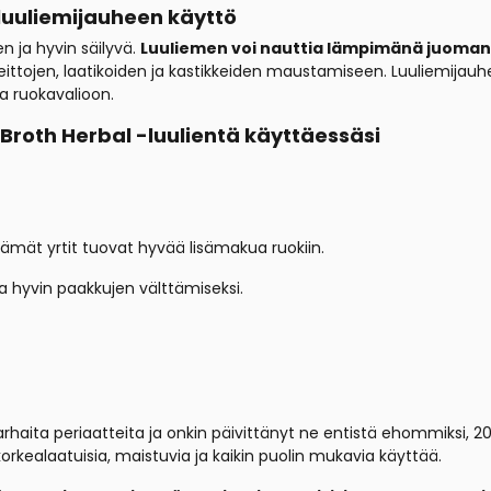
luuliemijauheen käyttö
 ja hyvin säilyvä.
Luuliemen voi nauttia lämpimänä juomana,
eittojen, laatikoiden ja kastikkeiden maustamiseen. Luuliemijauh
a ruokavalioon.
Broth Herbal -luulientä käyttäessäsi
ltämät yrtit tuovat hyvää lisämakua ruokiin.
a hyvin paakkujen välttämiseksi.
aita periaatteita ja onkin päivittänyt ne entistä ehommiksi, 2000
korkealaatuisia, maistuvia ja kaikin puolin mukavia käyttää.