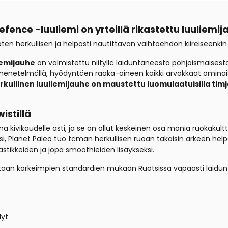
fence -luuliemi on yrteillä rikastettu luuliemi
ten herkullisen ja helposti nautittavan vaihtoehdon kiireiseenkin
iemijauhe
on valmistettu
niityllä laiduntaneesta pohjoismaisesta
smenetelmällä, hyödyntäen raaka-aineen kaikki arvokkaat ominai
llinen luuliemijauhe on maustettu luomulaatuisilla timjamil
istillä
na kivikaudelle asti, ja se on ollut keskeinen osa monia ruokaku
 Planet Paleo tuo tämän herkullisen ruoan takaisin arkeen helpol
kastikkeiden ja jopa smoothieiden lisäykseksi.
tetaan korkeimpien standardien mukaan Ruotsissa vapaasti laidun
dyt