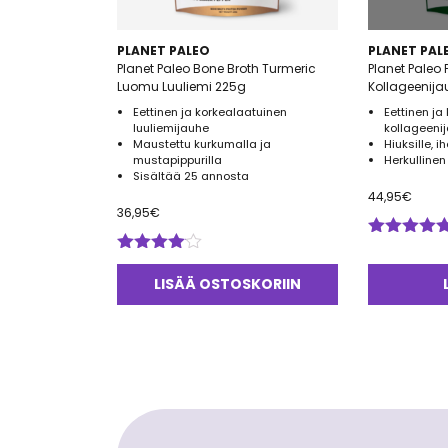
PLANET PALEO
PLANET PAL
Planet Paleo Bone Broth Turmeric
Planet Paleo
Luomu Luuliemi 225g
Kollageenija
Eettinen ja korkealaatuinen
Eettinen ja
luuliemijauhe
kollageeni
Maustettu kurkumalla ja
Hiuksille, ih
mustapippurilla
Herkulline
Sisältää 25 annosta
44,95
€
36,95
€
Arvostelu
Arvostelu
tuotteesta:
tuotteesta:
5.00
/ 5
LISÄÄ OSTOSKORIIN
4.00
/ 5