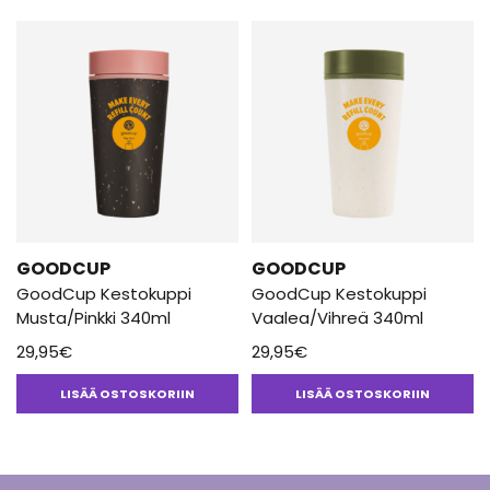
istutukseen tai merien puhdistamiseen – ilman lisämaksuja
käyttäjälle. Ensimmäisen puun istutat heti, kun otat kupin käyttöön.
GOODCUP
GOODCUP
GoodCup Kestokuppi
GoodCup Kestokuppi
Musta/Pinkki 340ml
Vaalea/Vihreä 340ml
29,95
€
29,95
€
LISÄÄ OSTOSKORIIN
LISÄÄ OSTOSKORIIN