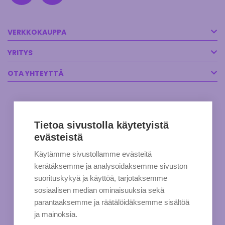
VERKKOKAUPPA
YRITYS
OTA YHTEYTTÄ
Tietoa sivustolla käytetyistä
evästeistä
Käytämme sivustollamme evästeitä
kerätäksemme ja analysoidaksemme sivuston
suorituskykyä ja käyttöä, tarjotaksemme
sosiaalisen median ominaisuuksia sekä
parantaaksemme ja räätälöidäksemme sisältöä
ja mainoksia.