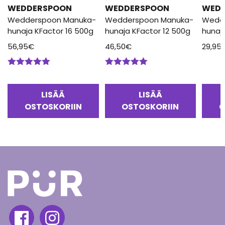
WEDDERSPOON
WEDDERSPOON
WED
Wedderspoon Manuka-
Wedderspoon Manuka-
Wedd
hunaja KFactor 16 500g
hunaja KFactor 12 500g
hunaj
56,95
€
46,50
€
29,95
Arvostelu
Arvostelu
tuotteesta:
tuotteesta:
5.00
/ 5
5.00
/ 5
LISÄÄ
LISÄÄ
OSTOSKORIIN
OSTOSKORIIN
O