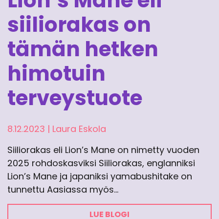
Lion’s Mane eli
siiliorakas on
tämän hetken
himotuin
terveystuote
8.12.2023
|
Laura Eskola
Siiliorakas eli Lion’s Mane on nimetty vuoden
2025 rohdoskasviksi Siiliorakas, englanniksi
Lion’s Mane ja japaniksi yamabushitake on
tunnettu Aasiassa myös…
LUE BLOGI