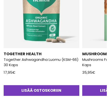
TOGETHER HEALTH
MUSHROOMS 
Together Ashwagandha Luomu (KSM-66)
Mushrooms For
30 Kaps
Kaps
17,95
€
35,95
€
LISÄÄ OSTOSKORIIN
LIS