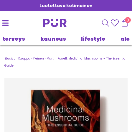
Luotettava kotimainen
0
terveys
kauneus
lifestyle
ale
Etusivu
›
Kauppa
›
Yleinen
›
Martin Powell: Medicinal Mushrooms – The Essential
Guide