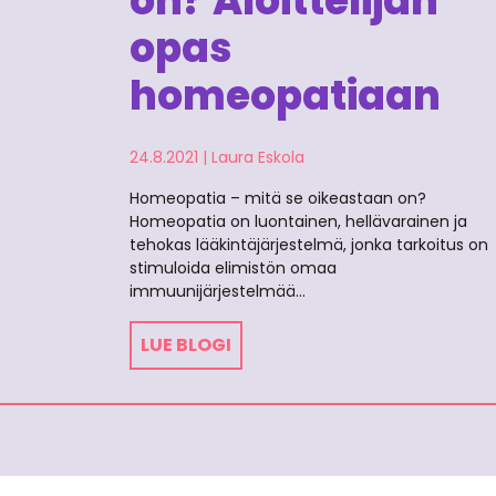
on? Aloittelijan
opas
homeopatiaan
24.8.2021
|
Laura Eskola
Homeopatia – mitä se oikeastaan on?
Homeopatia on luontainen, hellävarainen ja
tehokas lääkintäjärjestelmä, jonka tarkoitus on
stimuloida elimistön omaa
immuunijärjestelmää…
LUE BLOGI