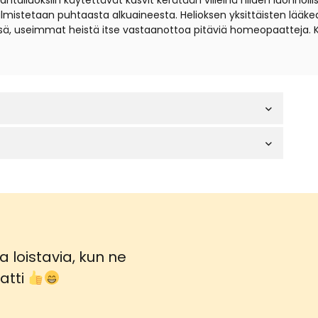
iuoksiin käytettävät kasvit kerätään villeinä niiden luonnollisil
t valmistetaan puhtaasta alkuaineesta. Helioksen yksittäisten lä
sä, useimmat heistä itse vastaanottoa pitäviä homeopaatteja. 
 loistavia, kun ne
atti