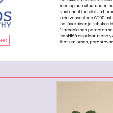
ideologiaan sitoutuneen he
vastaanottoa pitäviä home
aina vahvuuteen C200 asti
hellävarainen ja tehokas lä
"samanlainen parantaa sa
henkilöä ainutlaatuisena yk
teet
ihmisen omaa, parantavaa