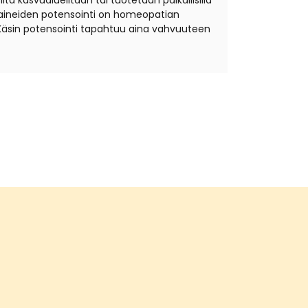
ta kasvualueiltaan tai tuotetaan paikallisilla
äkeaineiden potensointi on homeopatian
Käsin potensointi tapahtuu aina vahvuuteen