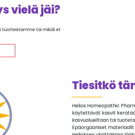
 vielä jäi?
ää tuotteistamme tai mikäli et
Tiesitkö t
Helios Homeopathic Pharma
käytettävät kasvit kerätään 
kasvualueiltaan tai tuotetaan
Epäorgaaniset materiaalit
Helioksen yksittäisten lä