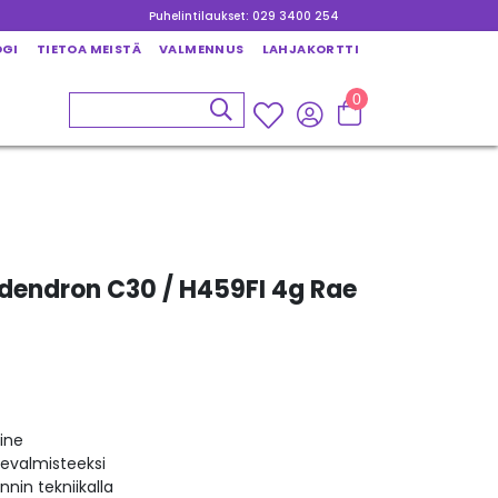
Puhelintilaukset: 029 3400 254
OGI
TIETOA MEISTÄ
VALMENNUS
LAHJAKORTTI
0
odendron C30 / H459FI 4g Rae
ine
kevalmisteeksi
nin tekniikalla