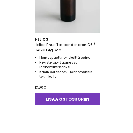
HELIOS
Helios Rhus Toxicondendron C6 /
H459FI 4g Rae
Homeopaattinen yksittäisaine
Rekisteröity Suomessa
lääkevalmisteeksi
Käsin potensoitu Hahnemannin
tekniikalla
13,90
€
LISÄÄ OSTOSKORIIN