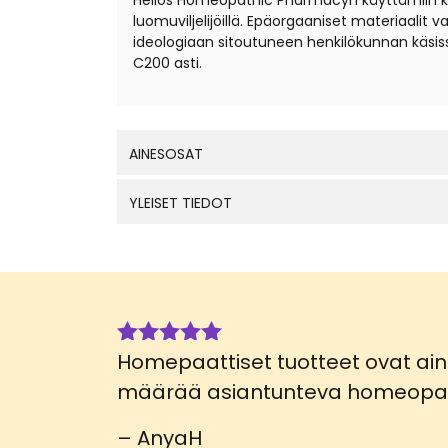
Helios Homeopathic Pharmacyn käyttämiin kantal
luomuviljelijöillä. Epäorgaaniset materiaali
ideologiaan sitoutuneen henkilökunnan käsis
C200 asti.
AINESOSAT
YLEISET TIEDOT
Homepaattiset tuotteet ovat aina
Arvostelu
tuotteesta:
määrää asiantunteva homeopa
5
/ 5
– AnyaH