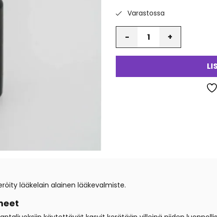
Varastossa
Määrä
LI
öity lääkelain alainen lääkevalmiste.
neet