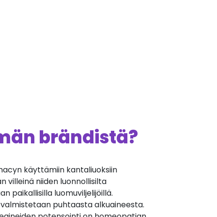
ämän brändistä?
cyn käyttämiin kantaliuoksiin
villeinä niiden luonnollisilta
 paikallisilla luomuviljelijöillä.
 valmistetaan puhtaasta alkuaineesta.
äkeaineiden potensointi on homeopatian