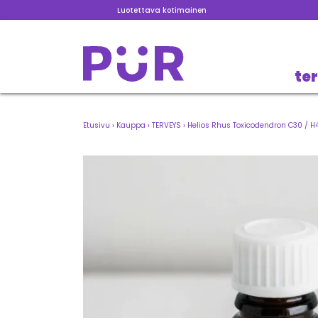
Luotettava kotimainen
te
Etusivu
›
Kauppa
›
TERVEYS
›
Helios Rhus Toxicodendron C30 / H