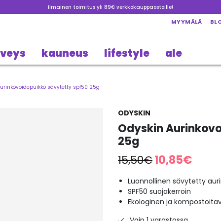
Ilmainen toimitus yli 89€ verkkokauppaostoille!
MYYMÄLÄ
BL
rveys
kauneus
lifestyle
ale
urinkovoidepuikko sävytetty spf50 25g
ODYSKIN
Odyskin Aurinkovo
25g
Alkuperäinen
Nykyin
15,50
€
10,85
€
hinta
hinta
oli:
on:
Luonnollinen sävytetty aur
SPF50 suojakerroin
15,50€.
10,85€.
Ekologinen ja kompostoitav
Vain 1 varastossa