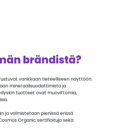
ämän brändistä?
rustuvat vankkaan tieteelliseen näyttöön.
aan mineraalisuodattimista ja
 Odyskin tuotteet ovat muovittomia,
sia.
n ja valmistetaan pienissä erissä
osmos Organic sertifioituja sekä