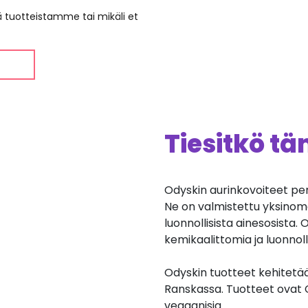
ää tuotteistamme tai mikäli et
Tiesitkö t
Odyskin aurinkovoiteet pe
Ne on valmistettu yksinom
luonnollisista ainesosista.
kemikaalittomia ja luonnolli
Odyskin tuotteet kehitetää
Ranskassa. Tuotteet ovat C
vegaanisia.