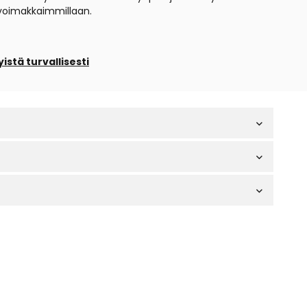
a voimakkaimmillaan.
istä turvallisesti