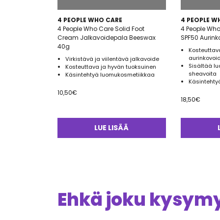
4 PEOPLE WHO CARE
4 PEOPLE W
4 People Who Care Solid Foot
4 People Who
Cream Jalkavoidepala Beeswax
SPF50 Aurink
40g
Kosteuttava
aurinkovoi
Virkistävä ja viilentävä jalkavoide
Sisältää l
Kosteuttava ja hyvän tuoksuinen
sheavoita
Käsintehtyä luomukosmetiikkaa
Käsintehty
10,50
€
18,50
€
LUE LISÄÄ
Ehkä joku kysymys