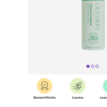
Seuraa
Ekosertifioitu
Luomu
Luo