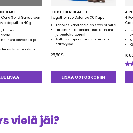
HO CARE
TOGETHER HEALTH
4 P
 Care Solid Sunscreen
Together Eye Defence 30 Kaps
4 Pe
ovoidepuikko 40g
Tehokas karotenoidien seos silmille
Luteiini, zeaksantiini, astaksantiini
, kiinteä
L
ja beetakaroteeni
depala
k
Auttaa ylläpitämään normaalia
uomumehiläisvahaa ja
S
näkökykyä
K
ä luomukosmetiikkaa
25,50
€
10,5
Arv
tuo
LUE LISÄÄ
LISÄÄ OSTOSKORIIN
3.5
 vielä jäi?