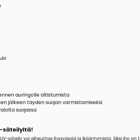
e
ubi
 ennen auringolle altistumista
misen jälkeen täyden suojan varmistamiseksi
alolta suojassa
-säteilyltä!
en UV-säteily voi aiheuttaa ihosyöpää ja ikääntymistä. Siksi iho on 