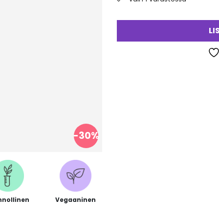
va
LI
-30%
nnollinen
Vegaaninen