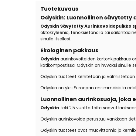
Tuotekuvaus
Odyskin: Luonnollinen sävytetty 
Odyskin Sävytetty Aurinkovoidepuikko s
oktokryleenia, fenoksietanolia tai säilöntäaine
sinulle itsellesi.
Ekologinen pakkaus
Odyskin
aurinkovoiteiden kartonkipakkaus on
kotikompostissa. Odyskin on hyväksi sinulle s
Odyskin tuotteet kehitetään ja valmistetaan
Odyskin on yksi Euroopan ensimmäisistä edell
Luonnollinen aurinkosuoja, joka e
Odyskin
teki 2,5 vuotta töitä saavuttaakseen
Odyskin aurinkovoide perustuu vankkaan tiete
Odyskin tuotteet ovat muovittomia ja kemika