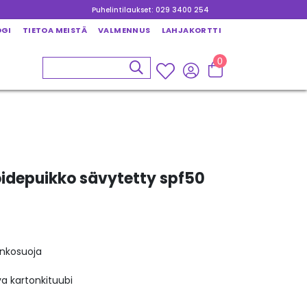
Puhelintilaukset: 029 3400 254
OGI
TIETOA MEISTÄ
VALMENNUS
LAHJAKORTTI
0
idepuikko sävytetty spf50
en
inkosuoja
a kartonkituubi