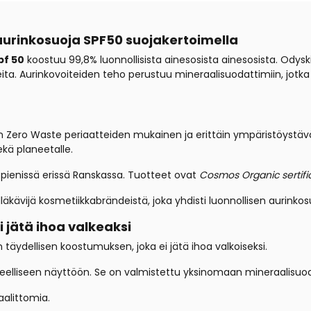
aurinkosuoja SPF50 suojakertoimella
pf 50
koostuu 99,8% luonnollisista ainesosista ainesosista. Odysk
ita. Aurinkovoiteiden teho perustuu mineraalisuodattimiin, jotka ov
 Zero Waste periaatteiden mukainen ja erittäin ympäristöystäväl
ekä planeetalle.
 pienissä erissä Ranskassa. Tuotteet ovat
Cosmos Organic sertifio
äkävijä kosmetiikkabrändeistä, joka yhdisti luonnollisen aurin
i jätä ihoa valkeaksi
 täydellisen koostumuksen, joka ei jätä ihoa valkoiseksi.
elliseen näyttöön. Se on valmistettu yksinomaan mineraalisuodat
alittomia.