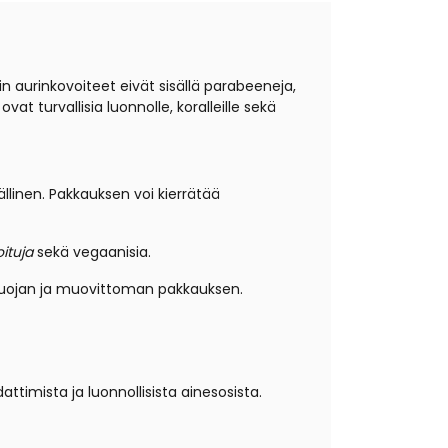
in aurinkovoiteet eivät sisällä parabeeneja,
at turvallisia luonnolle, koralleille sekä
linen. Pakkauksen voi kierrätää
ituja
sekä vegaanisia.
kosuojan ja muovittoman pakkauksen.
timista ja luonnollisista ainesosista.