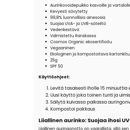
Aurinkovoidepuikko kasvoille ja vartaloll
Kevyesti sävytetty
99,8% luonnollisia ainesosia
Suojaa UVA- ja UVB-säteiltä
Vedenkestävä
Valmistettu Ranskassa
Cosmos Organic ekosertifioitu
Vegaaninen
Ekologinen ja kompostoitava kartonkitu
25g
SPF 50
Käyttöohjeet:
Levitä tasaisesti iholle 15 minuuttia
Uusi käyttö joka toinen tunti ja ui
Säilytä kuivassa paikassa auringonv
Kompostoi pakkaus
Liiallinen aurinko: Suojaa ihosi UV
Liiallinen auringonotto on vaarallista, sillä s