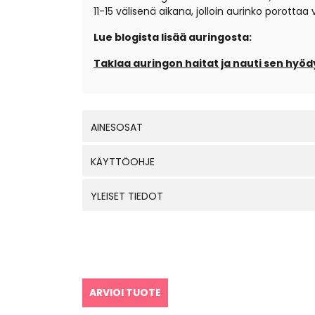
11-15 välisenä aikana, jolloin aurinko porotta
Lue blogista lisää auringosta:
Taklaa auringon haitat ja nauti sen hyödy
AINESOSAT
KÄYTTÖOHJE
YLEISET TIEDOT
ARVIOI TUOTE