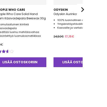
EOPLE WHO CARE
ODYSKIN
ople Who Care Solid Hand
Odyskin Aurinkovoide sfp 30 75ml
Cream Käsivoidepala Beeswax 30g
100% luonnollinen aurinkovoide
Ympäristöystävällinen pakkaus
uomulaatuinen kiinteä
Kasvoille ja vartalolle
äsivoidepala
isältää luomu mehiläisvahaa
Alkuperäinen
Nykyinen
äsintehtyä luomukosmetiikkaa
24,50
€
17,15
€
hinta
hinta
0
€
oli:
on:
24,50€.
17,15€.
ostelu
tteesta:
LISÄÄ OSTOSKORIIN
LISÄÄ OSTOSKORIIN
0
/ 5