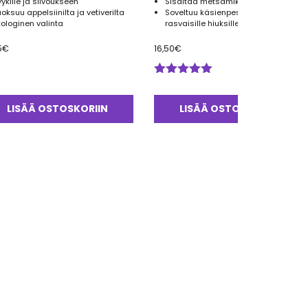
yykille ja siivoukseen
Sisältää metsämikrobiomi-uutetta
uoksuu appelsiinilta ja vetiverilta
Soveltuu käsienpesuun, vartalolle ja
kologinen valinta
rasvaisille hiuksille
5
€
16,50
€
Arvostelu
tuotteesta:
5.00
/ 5
LISÄÄ OSTOSKORIIN
LISÄÄ OSTOSKORIIN