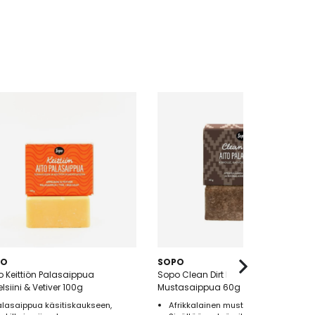
PO
SOPO
 Keittiön Palasaippua
Sopo Clean Dirt Metsäbiomi
lsiini & Vetiver 100g
Mustasaippua 60g
alasaippua käsitiskaukseen,
Afrikkalainen mustasaippua