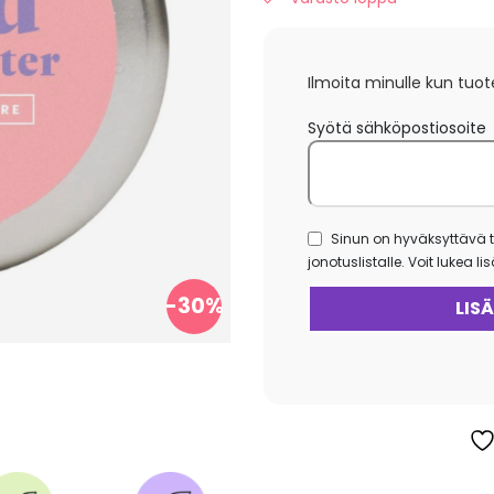
va
Ilmoita minulle kun tuot
Syötä sähköpostiosoite
Sinun on hyväksyttävä t
jonotuslistalle. Voit lukea l
-30%