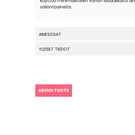
käyttää minimalistisen vähän laadukkaita aines
säilöntäaineita.
AINESOSAT
YLEISET TIEDOT
ARVIOI TUOTE