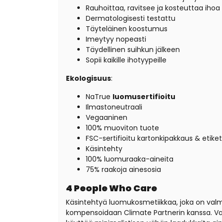
Rauhoittaa, ravitsee ja kosteuttaa ihoa
Dermatologisesti testattu
Täyteläinen koostumus
Imeytyy nopeasti
Täydellinen suihkun jälkeen
Sopii kaikille ihotyypeille
Ekologisuus
:
NaTrue
luomusertifioitu
Ilmastoneutraali
Vegaaninen
100% muoviton tuote
FSC-sertifioitu kartonkipakkaus & etiket
Käsintehty
100% luomuraaka-aineita
75% raakoja ainesosia
4 People Who Care
Käsintehtyä luomukosmetiikkaa, joka on valm
kompensoidaan Climate Partnerin kanssa. Val