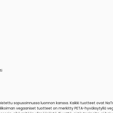
ti
istettu sopusoinnussa luonnon kanssa. Kaikki tuotteet ovat Na
ikoiman vegaaniset tuotteet on merkitty PETA-hyväksytyllä vega