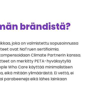
ämän brändistä?
kkaa, joka on valmistettu sopusoinnussa
teet ovat NaTruen sertifioimia.
ompensoidaan Climate Partnerin kanssa.
tteet on merkitty PETA-hyväksytyllä
People Who Care käyttää minimalistisen
, eikä mitään ylimääräistä. Ei vettä, ei
 tai parabeeneja eikä lähes lainkaan