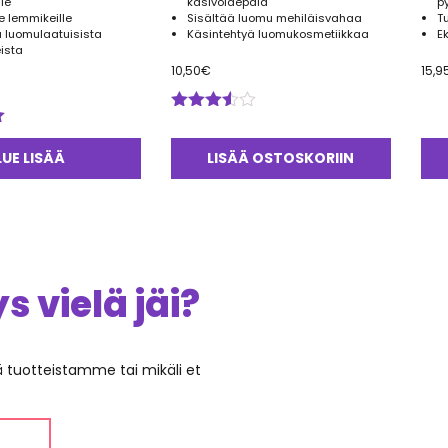
lle
käsivoidepala
p
le lemmikeille
Sisältää luomu mehiläisvahaa
T
u luomulaatuisista
Käsintehtyä luomukosmetiikkaa
E
ista
10,50
€
15,9
Arvostelu
tuotteesta:
3.50
/ 5
LUE LISÄÄ
LISÄÄ OSTOSKORIIN
 vielä jäi?
ää tuotteistamme tai mikäli et