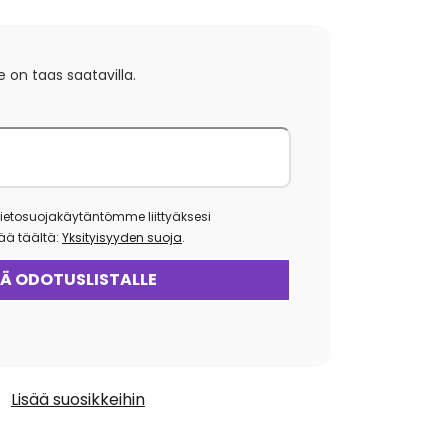
e on taas saatavilla.
ietosuojakäytäntömme liittyäksesi
isää täältä:
Yksityisyyden suoja
.
Lisää suosikkeihin