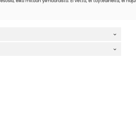
osia, eikä mitään ylimääräistä. Ei vettä, ei täyteaineita, ei haj