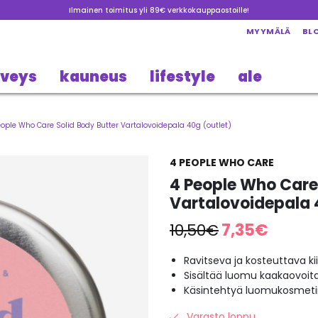
Ilmainen toimitus yli 89€ verkkokauppaostoille!
MYYMÄLÄ
BL
rveys
kauneus
lifestyle
ale
eople Who Care Solid Body Butter Vartalovoidepala 40g (outlet)
4 PEOPLE WHO CARE
4 People Who Care 
Vartalovoidepala 
Alkuperäinen
Nykyinen
10,50
€
7,35
€
hinta
hinta
oli:
on:
Ravitseva ja kosteuttava k
Sisältää luomu kaakaovoita 
10,50€.
7,35€.
Käsintehtyä luomukosmeti
Varasto loppu