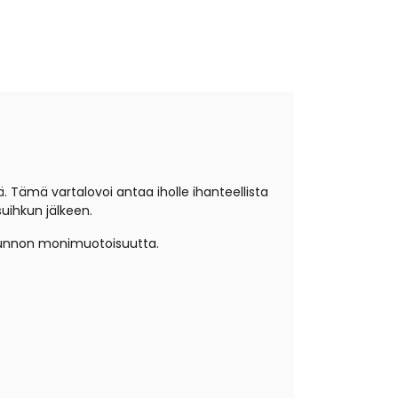
ä. Tämä vartalovoi antaa iholle ihanteellista
suihkun jälkeen.
ä lunnon monimuotoisuutta.