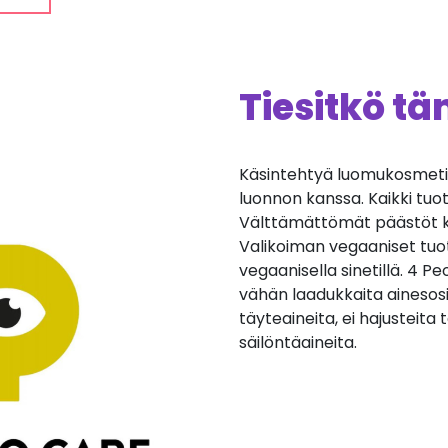
Tiesitkö t
Käsintehtyä luomukosmetii
luonnon kanssa. Kaikki tuot
Välttämättömät päästöt k
Valikoiman vegaaniset tuo
vegaanisella sinetillä. 4 
vähän laadukkaita ainesosia
täyteaineita, ei hajusteita
säilöntäaineita.