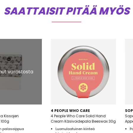
SAATTAISIT PITÄÄ MYÖS
ut varastosta
4 PEOPLE WHO CARE
SO
ja Kissojen
4 People Who Care Solid Hand
Sopo
 100g
Cream Käsivoidepala Beeswax 30g
Appe
n palasaippua
Luomulaatuinen kiinteä
P