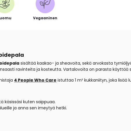
Luomu
Vegaaninen
voidepala
voidepala
sisältää kaakao- ja sheavoita, sekä arvokasta tyrniöljy
nsaasti ravinteita ja kosteutta. Vartalovoita on parasta käyttää 
mistaja
4 People Who Care
istuttaa 1 m² kukkaniityn, joka lisä
itä käsissäsi kuten saippuaa.
alueille ja anna sen imeytyä hetki.