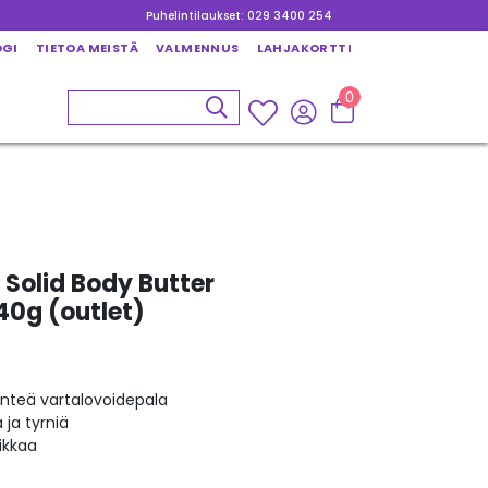
Puhelintilaukset: 029 3400 254
OGI
TIETOA MEISTÄ
VALMENNUS
LAHJAKORTTI
0
Solid Body Butter
40g (outlet)
iinteä vartalovoidepala
ja tyrniä
ikkaa