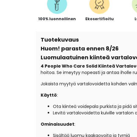
100% luonnollinen
Ekosertifioitu
Tuotekuvaus
Huom! parasta ennen 8/26
Luomulaatuinen kiinteä vartalo
4 People Who Care Solid Kiinteä Vartalo
hoitoa. Se imeytyy nopeasti ja antaa iholle ru
Jokaista myytyä vartalovoidetta kohden val
Käyttö
:
Ota kiinteä voidepala purkista ja pidä s
Levitä vartalovoidetta kuiville vartalon 
Ominaisuudet
:
Sisältää luomu kaakaovoita ja tyrniä