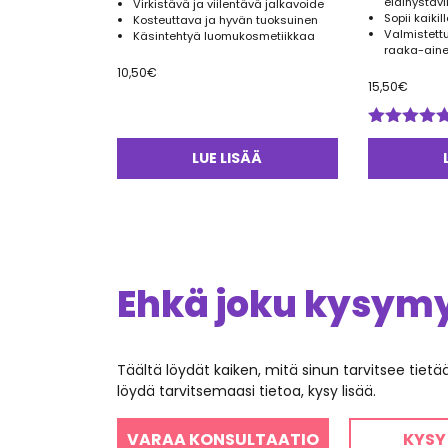
eläinystävi
Virkistävä ja viilentävä jalkavoide
Sopii kaikil
Kosteuttava ja hyvän tuoksuinen
Valmistett
Käsintehtyä luomukosmetiikkaa
raaka-aine
10,50
€
15,50
€
Arvostelu
tuotteesta:
LUE LISÄÄ
5.00
/ 5
Ehkä joku kysymys
Täältä löydät kaiken, mitä sinun tarvitsee tiet
löydä tarvitsemaasi tietoa, kysy lisää.
VARAA KONSULTAATIO
KYSY