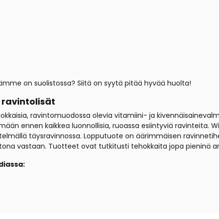
ämme on suolistossa? Siitä on syytä pitää hyvää huolta!
 ravintolisät
luokkaisia, ravintomuodossa olevia vitamiini- ja kivennäisainevalm
 ennen kaikkea luonnollisia, ruoassa esiintyviä ravinteita. Wil
elmällä täysravinnossa. Lopputuote on äärimmäisen ravinnetiheä
ntona vastaan. Tuotteet ovat tutkitusti tehokkaita jopa pieninä a
diassa: