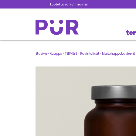
Luotettava kotimainen
te
Etusivu
›
Kauppa
›
TERVEYS
›
Ravintolisät
›
Maitohappobakteerit