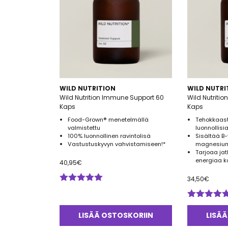
WILD NUTRITION
WILD NUTRI
Wild Nutrition Immune Support 60
Wild Nutritio
Kaps
Kaps
Food-Grown® menetelmällä
Tehokkaast
valmistettu
luonnollisi
100% luonnollinen ravintolisä
Sisältää B-
Vastustuskyvyn vahvistamiseen!*
magnesium
Tarjoaa jat
energiaa k
40,95
€
34,50
€
Arvostelu
tuotteesta:
5.00
/ 5
Arvostelu
tuotteesta:
LISÄÄ OSTOSKORIIN
LISÄÄ
5.00
/ 5