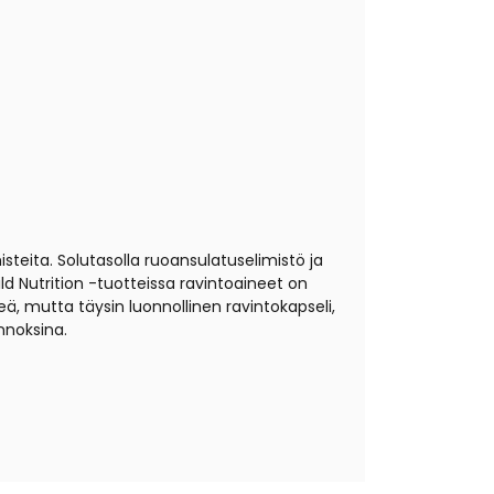
isteita. Solutasolla ruoansulatuselimistö ja
d Nutrition -tuotteissa ravintoaineet on
, mutta täysin luonnollinen ravintokapseli,
nnoksina.