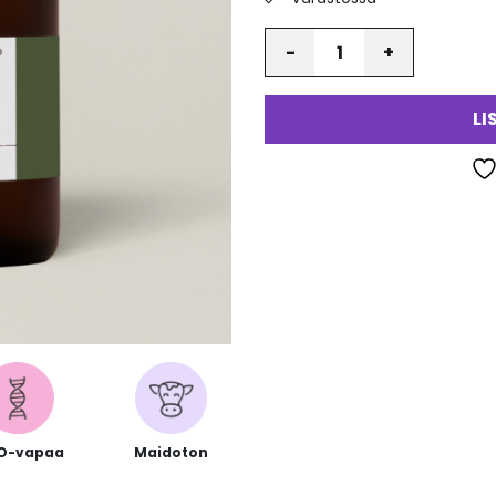
Määrä
va
LI
O-vapaa
Maidoton