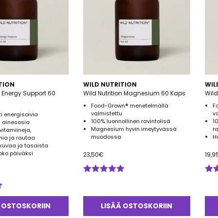
TION
WILD NUTRITION
WIL
n Energy Support 60
Wild Nutrition Magnesium 60 Kaps
Wild
Food-Grown® menetelmällä
F
valmistettu
v
i energisoivia
100% luonnollinen ravintolisä
1
a ainesosia
Magnesium hyvin imeytyvässä
r
vitamiineja,
muodossa
H
ia ja rautaa
kuvaa ja tasaista
oko päiväksi
23,50
€
19,9
Arvostelu
Arv
tuotteesta:
tuo
5.00
/ 5
3.0
5
 OSTOSKORIIN
LISÄÄ OSTOSKORIIN