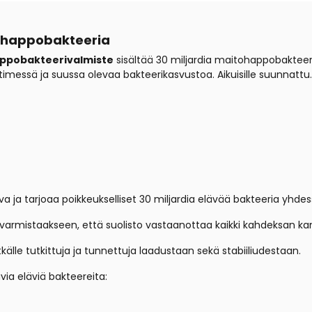
happobakteeria
ppobakteerivalmiste
sisältää 30 miljardia maitohappobakteer
timessä ja suussa olevaa bakteerikasvustoa. Aikuisille suunnattu.
a ja tarjoaa poikkeukselliset 30 miljardia elävää bakteeria yhdes
armistaakseen, että suolisto vastaanottaa kaikki kahdeksan ka
älle tutkittuja ja tunnettuja laadustaan ​​sekä stabiiliudestaan.
via eläviä bakteereita: