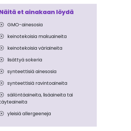
Näitä et ainakaan löydä
GMO-ainesosia
keinotekoisia makuaineita
keinotekoisia väriaineita
lisättyä sokeria
synteettisiä ainesosia
synteettisiä ravintoaineita
säilöntäaineita, lisäaineita tai
täyteaineita
yleisiä allergeeneja