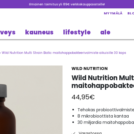
Ilmainen toimitus yli 89€ verkkokauppaostoille!
MYYMÄLÄ
BL
rveys
kauneus
lifestyle
ale
›
Wild Nutrition Multi Strain Biotic maitohappobakteerivalmiste aikuisille 30 kaps
WILD NUTRITION
Wild Nutrition Mult
maitohappobakteer
44,95
€
Tehokas probioottivalmist
8 mikrobioottista kantaa
30 miljardia maitohappoba
Varastossa