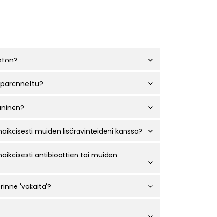
oton?
n parannettu?
aninen?
ikaisesti muiden lisäravinteideni kanssa?
ikaisesti antibioottien tai muiden
inne 'vakaita'?