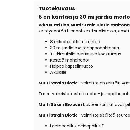
Tuotekuvaus
8 eri kantaa ja 30 miljardia
maito
Wild Nutrition Multi Strain Biotic
maitoha
se täydentää luonnollisesti suolistossa, emät
8 mikrobioottista kantaa
30 miljardia maitohappobakteeria
Tutkimuksiin perustuva koostumus
Kestää mahahapot
Helppo kapselimuoto
Aikuisille
Multi Strain Biotic
-valmiste on erittäin vahv
Tämä valmiste kestää maha- ja sappihapot v
Multi Strain Bioticin
bakteerikannat ovat pitk
Multi Strain Biotic
-valmiste sisältää seuraa
Lactobacillus acidophilus 9