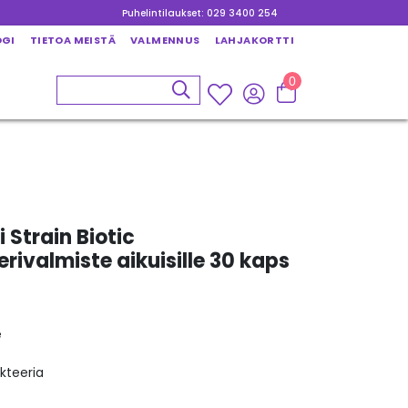
Puhelintilaukset: 029 3400 254
OGI
TIETOA MEISTÄ
VALMENNUS
LAHJAKORTTI
0
i Strain Biotic
ivalmiste aikuisille 30 kaps
e
kteeria