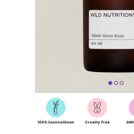
Seuraa
100% luonnollinen
Cruelty Free
GM