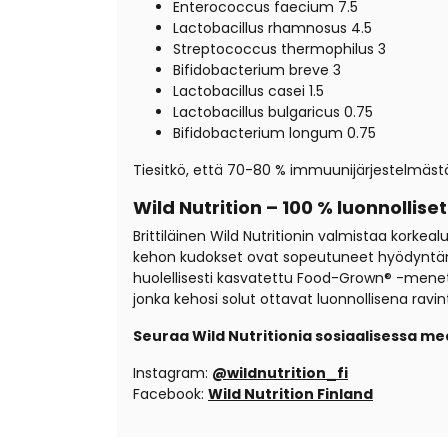
Enterococcus faecium 7.5
Lactobacillus rhamnosus 4.5
Streptococcus thermophilus 3
Bifidobacterium breve 3
Lactobacillus casei 1.5
Lactobacillus bulgaricus 0.75
Bifidobacterium longum 0.75
Tiesitkö, että 70-80 % immuunijärjestelmäst
Wild Nutrition – 100 % luonnolliset
Brittiläinen Wild Nutritionin valmistaa korkea
kehon kudokset ovat sopeutuneet hyödyntämään
huolellisesti kasvatettu Food-Grown® -menet
jonka kehosi solut ottavat luonnollisena ravi
Seuraa Wild Nutritionia sosiaalisessa me
Instagram:
@wildnutrition_fi
Facebook:
Wild Nutrition Finland