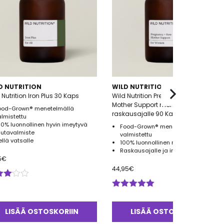
D NUTRITION
WILD NUTRITION
 Nutrition Iron Plus 30 Kaps
Wild Nutrition Pregnancy + New
Mother Support monivitamiini
ood-Grown® menetelmällä
raskausajalle 90 Kaps
almistettu
00% luonnollinen hyvin imeytyvä
Food-Grown® menetelmällä
autavalmiste
valmistettu
ellä vatsalle
100% luonnollinen monivitamiini
Raskausajalle ja imetyksen tueksi
5
€
44,95
€
ostelu
tteesta:
Arvostelu
0
/
tuotteesta:
LISÄÄ OSTOSKORIIN
5.00
/ 5
LISÄÄ OSTOSKORIIN