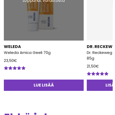
Loppunut varastosta
WELEDA
DR. RECKEW
Weleda Arnica Geeli 70g
Dr. Reckeweg 
85g
23,50
€
21,50
€
Arvostelu
tuotteesta:
Arvostelu
5.00
/ 5
tuotteesta:
LUE LISÄÄ
LIS
5.00
/ 5