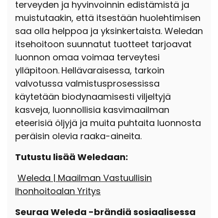
terveyden ja hyvinvoinnin edistämistä ja
muistutaakin, että itsestään huolehtimisen
saa olla helppoa ja yksinkertaista. Weledan
itsehoitoon suunnatut tuotteet tarjoavat
luonnon omaa voimaa terveytesi
ylläpitoon.
Hellävaraisessa, tarkoin
valvotussa valmistusprosessissa
käytetään biodynaamisesti viljeltyjä
kasveja, luonnollisia kasvimaailman
eteerisiä öljyjä ja muita puhtaita luonnosta
peräisin olevia raaka-aineita.
Tutustu lisää Weledaan:
Weleda | Maailman Vastuullisin
Ihonhoitoalan Yritys
Seuraa Weleda -brändiä sosiaalisessa