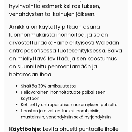
hyvinvointia esimerkiksi rasituksen,
venähdysten tai kolhujen jälkeen.
Arnikkia on käytetty pitkään osana
luonnonmukaista ihonhoitoa, ja se on
arvostettu raaka-aine erityisesti Weledan
antroposofisessa tuotekehityksessä. Salva
on miellyttävä levittää, ja sen koostumus
on suunniteltu pehmentämään ja
hoitamaan ihoa.
Sisältää 30% arnikauutetta
Hellävarainen ihonhoitotuote paikalliseen
käyttöön
Kehitetty antroposofisen näkemyksen pohjalta
Lihasten ja nivelten tueksi, ihoruhjeisiin,
mustelmiin, venähdyksiin sekä nyrjähdyksiin
Käyttöohje:
Levitä ohuelti puhtaalle iholle