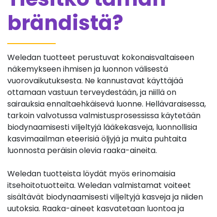
brändistä?
Weledan tuotteet perustuvat kokonaisvaltaiseen
näkemykseen ihmisen ja luonnon välisestä
vuorovaikutuksesta. Ne kannustavat käyttäjää
ottamaan vastuun terveydestään, ja niillä on
sairauksia ennaltaehkäisevä luonne. Hellävaraisessa,
tarkoin valvotussa valmistusprosessissa käytetään
biodynaamisesti viljeltyjä lääkekasveja, luonnollisia
kasvimaailman eteerisiä öljyjä ja muita puhtaita
luonnosta peräisin olevia raaka-aineita.
Weledan tuotteista löydät myös erinomaisia
itsehoitotuotteita. Weledan valmistamat voiteet
sisältävät biodynaamisesti viljeltyjä kasveja ja niiden
uutoksia. Raaka-aineet kasvatetaan luontoa ja