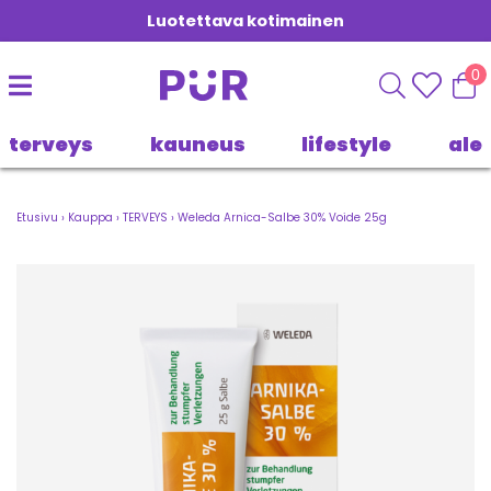
Luotettava kotimainen
0
terveys
kauneus
lifestyle
ale
Etusivu
›
Kauppa
›
TERVEYS
›
Weleda Arnica-Salbe 30% Voide 25g