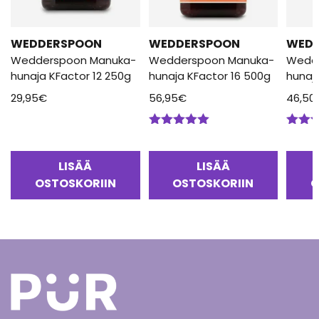
WEDDERSPOON
WEDDERSPOON
WED
Wedderspoon Manuka-
Wedderspoon Manuka-
Wedd
hunaja KFactor 12 250g
hunaja KFactor 16 500g
hunaj
29,95
€
56,95
€
46,50
Arvostelu
Arvos
tuotteesta:
tuotte
5.00
/ 5
5.00
/
LISÄÄ
LISÄÄ
OSTOSKORIIN
OSTOSKORIIN
O