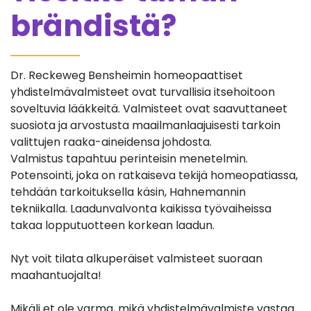
brändistä?
Dr. Reckeweg Bensheimin homeopaattiset
yhdistelmävalmisteet ovat turvallisia itsehoitoon
soveltuvia lääkkeitä. Valmisteet ovat saavuttaneet
suosiota ja arvostusta maailmanlaajuisesti tarkoin
valittujen raaka-aineidensa johdosta.
Valmistus tapahtuu perinteisin menetelmin.
Potensointi, joka on ratkaiseva tekijä homeopatiassa,
tehdään tarkoituksella käsin, Hahnemannin
tekniikalla. Laadunvalvonta kaikissa työvaiheissa
takaa lopputuotteen korkean laadun.
Nyt voit tilata alkuperäiset valmisteet suoraan
maahantuojalta!
Mikäli et ole varma, mikä yhdistelmävalmiste vastaa