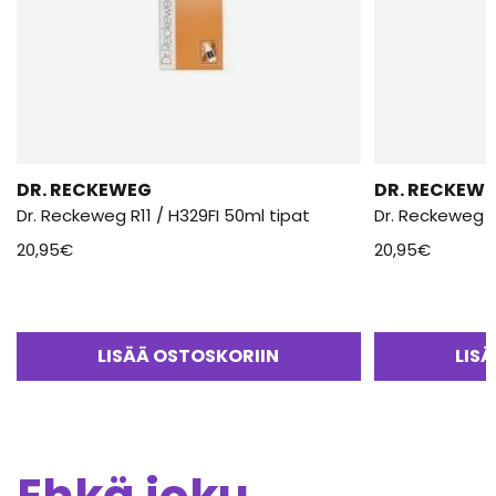
DR. RECKEWEG
DR. RECKEW
Dr. Reckeweg R11 / H329FI 50ml tipat
Dr. Reckeweg R
20,95
€
20,95
€
LISÄÄ OSTOSKORIIN
LIS