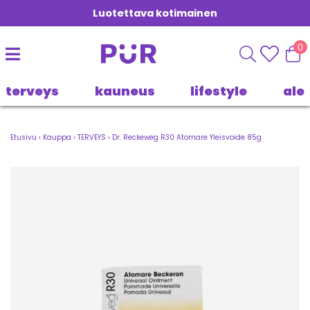
Luotettava kotimainen
0
terveys
kauneus
lifestyle
ale
Etusivu
›
Kauppa
›
TERVEYS
›
Dr. Reckeweg R30 Atomare Yleisvoide 85g