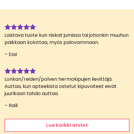
Loistava tuote kun niskat jumissa tai johonkin muuhun
Arvostelu
tuotteesta:
paikkaan kolottaa, myös palovammaan.
5
/ 5
– Essi
Lonkan/reiden/polven hermokipujen lievittäjä.
Arvostelu
tuotteesta:
Auttaa, kun apteekista ostetut kipuvoiteet eivät
5
/ 5
juurikaan tahdo auttaa.
– Raili
Lue kaikki arviot