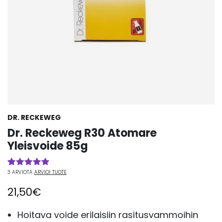
DR. RECKEWEG
Dr. Reckeweg R30 Atomare
Yleisvoide 85g
3
ARVIOTA
ARVIOI TUOTE
Arvio
3
5.00
5:stä
21,50
€
perustuen
asiakkaan
arvotukseen.
Hoitava voide erilaisiin rasitusvammoihin