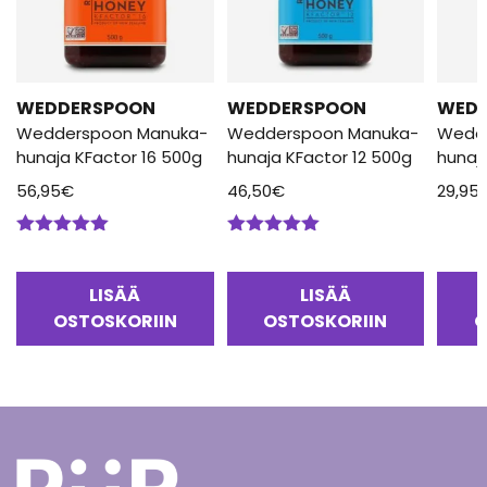
WEDDERSPOON
WEDDERSPOON
WED
Wedderspoon Manuka-
Wedderspoon Manuka-
Wedd
hunaja KFactor 16 500g
hunaja KFactor 12 500g
hunaj
56,95
€
46,50
€
29,95
Arvostelu
Arvostelu
tuotteesta:
tuotteesta:
5.00
/ 5
5.00
/ 5
LISÄÄ
LISÄÄ
OSTOSKORIIN
OSTOSKORIIN
O