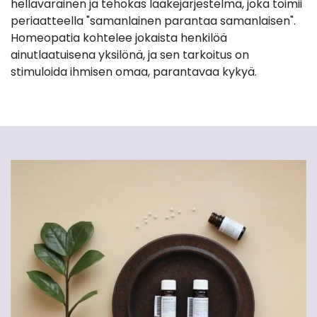
hellävarainen ja tehokas lääkejärjestelmä, joka toimii
periaatteella "samanlainen parantaa samanlaisen".
Homeopatia kohtelee jokaista henkilöä
ainutlaatuisena yksilönä, ja sen tarkoitus on
stimuloida ihmisen omaa, parantavaa kykyä.