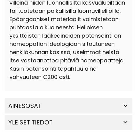
villeinä niiden luonnollisilta kasvualueiltaan
tai tuotetaan paikallisilla luomuviljelijöillä.
Epäorgaaniset materiaalit valmistetaan
puhtaasta alkuaineesta. Helioksen
yksittäisten lääkeaineiden potensointi on
homeopatian ideologiaan sitoutuneen
henkilökunnan käsissä, useimmat heistä
itse vastaanottoa pitäviä homeopaatteja.
Käsin potensointi tapahtuu aina
vahvuuteen C200 asti.
AINESOSAT
YLEISET TIEDOT