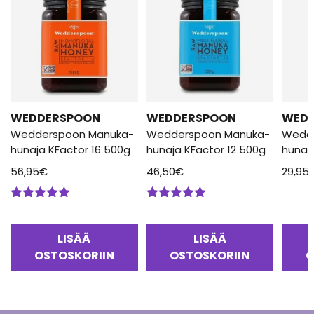
WEDDERSPOON
WEDDERSPOON
WED
Wedderspoon Manuka-
Wedderspoon Manuka-
Wedd
hunaja KFactor 16 500g
hunaja KFactor 12 500g
hunaj
56,95
€
46,50
€
29,95
Arvostelu
Arvostelu
tuotteesta:
tuotteesta:
5.00
/ 5
5.00
/ 5
LISÄÄ
LISÄÄ
OSTOSKORIIN
OSTOSKORIIN
O