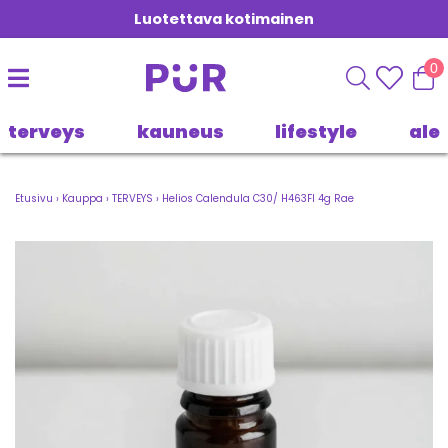
Luotettava kotimainen
0
terveys
kauneus
lifestyle
ale
Etusivu
›
Kauppa
›
TERVEYS
›
Helios Calendula C30/ H463FI 4g Rae