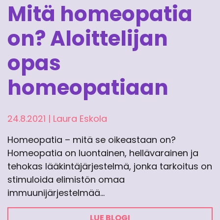
Mitä homeopatia
on? Aloittelijan
opas
homeopatiaan
24.8.2021
|
Laura Eskola
Homeopatia – mitä se oikeastaan on?
Homeopatia on luontainen, hellävarainen ja
tehokas lääkintäjärjestelmä, jonka tarkoitus on
stimuloida elimistön omaa
immuunijärjestelmää…
LUE BLOGI