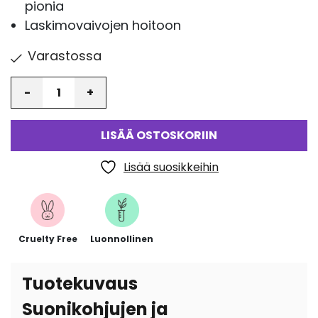
pionia
Laskimovaivojen hoitoon
Varastossa
Määrä
LISÄÄ OSTOSKORIIN
Lisää suosikkeihin
Cruelty Free
Luonnollinen
Tuotekuvaus
Suonikohjujen ja