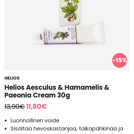
-15%
HELIOS
Helios Aesculus & Hamamelis &
Paeonia Cream 30g
Alkuperäinen
Nykyinen
13,90
€
11,80
€
hinta
hinta
oli:
on:
Luonnollinen voide
13,90€.
11,80€.
Sisältää hevoskastanjaa, taikapähkinää ja