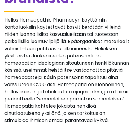
Helios Homeopathic Pharmacyn käyttämiin
kantaliuoksiin käytettävät kasvit kerätään villeinä
niiden luonnollisilta kasvualueiltaan tai tuotetaan
paikallisilla luomuviljelijöillä. Epäorgaaniset materiaalit
valmistetaan puhtaasta alkuaineesta. Helioksen
yksittäisten lääkeaineiden potensointi on
homeopatian ideologiaan sitoutuneen henkilökunnan
käsissä, useimmat heistä itse vastaanottoa pitäviä
homeopaatteja. Käsin potensointi tapahtuu aina
vahvuuteen C200 asti. Homeopatia on luonnollinen,
hellävarainen ja tehokas lääkejärjestelmä, joka toimii
periaatteella "samanlainen parantaa samanlaisen".
Homeopatia kohtelee jokaista henkilöä
ainutlaatuisena yksilönä, ja sen tarkoitus on
stimuloida ihmisen omaa, parantavaa kykyä.