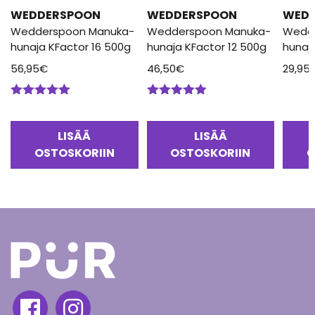
WEDDERSPOON
WEDDERSPOON
WED
Wedderspoon Manuka-
Wedderspoon Manuka-
Wedd
hunaja KFactor 16 500g
hunaja KFactor 12 500g
hunaj
56,95
€
46,50
€
29,95
Arvostelu
Arvostelu
tuotteesta:
tuotteesta:
5.00
/ 5
5.00
/ 5
LISÄÄ
LISÄÄ
OSTOSKORIIN
OSTOSKORIIN
O