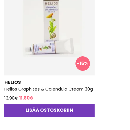
-15%
HELIOS
Helios Graphites & Calendula Cream 30g
Alkuperäinen
Nykyinen
13,90
€
11,80
€
hinta
hinta
LISÄÄ OSTOSKORIIN
oli:
on:
13,90€.
11,80€.