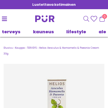
Luotettava kotimainen
0
terveys
kauneus
lifestyle
ale
Etusivu
›
Kauppa
›
TERVEYS
›
Helios Aesculus & Hamamelis & Paeonia Cream
30g