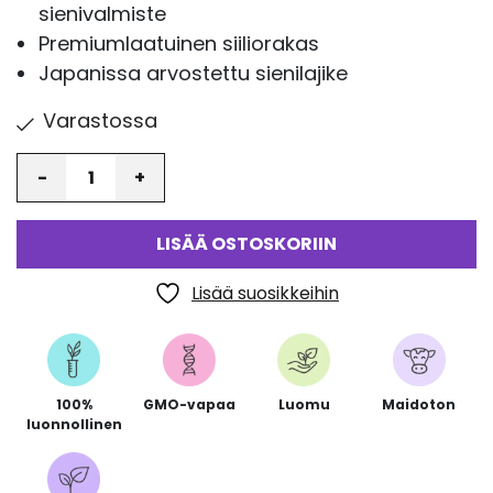
sienivalmiste
Premiumlaatuinen siiliorakas
Japanissa arvostettu sienilajike
Varastossa
Määrä
LISÄÄ OSTOSKORIIN
Lisää suosikkeihin
100%
GMO-vapaa
Luomu
Maidoton
luonnollinen