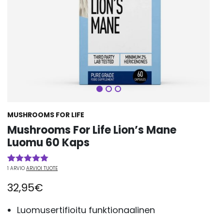
Seuraava
MUSHROOMS FOR LIFE
Mushrooms For Life Lion’s Mane
Luomu 60 Kaps
1
ARVIO
ARVIOI TUOTE
Arvio
1
5.00
5:stä
32,95
€
perustuen
asiakkaan
arvotukseen.
Luomusertifioitu funktionaalinen