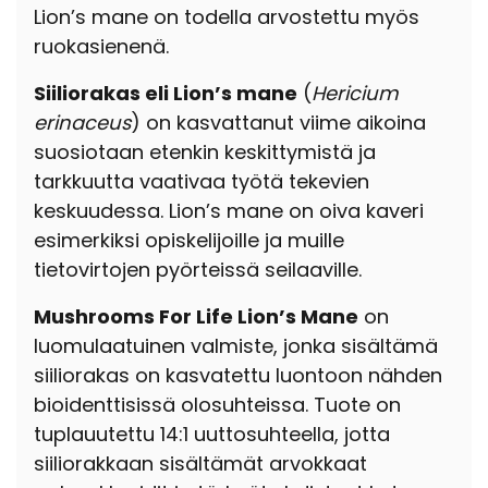
Lion’s mane on todella arvostettu myös
ruokasienenä.
Siiliorakas eli Lion’s mane
(
Hericium
erinaceus
) on kasvattanut viime aikoina
suosiotaan etenkin keskittymistä ja
tarkkuutta vaativaa työtä tekevien
keskuudessa. Lion’s mane on oiva kaveri
esimerkiksi opiskelijoille ja muille
tietovirtojen pyörteissä seilaaville.
Mushrooms For Life Lion’s Mane
on
luomulaatuinen valmiste, jonka sisältämä
siiliorakas on kasvatettu luontoon nähden
bioidenttisissä olosuhteissa. Tuote on
tuplauutettu 14:1 uuttosuhteella, jotta
siiliorakkaan sisältämät arvokkaat