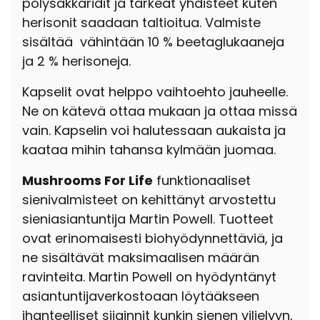
polysakkaridit ja tärkeät yhdisteet kuten
herisonit saadaan taltioitua. Valmiste
sisältää vähintään 10 % beetaglukaaneja
ja 2 % herisoneja.
Kapselit ovat helppo vaihtoehto jauheelle.
Ne on kätevä ottaa mukaan ja ottaa missä
vain. Kapselin voi halutessaan aukaista ja
kaataa mihin tahansa kylmään juomaa.
Mushrooms For Life
funktionaaliset
sienivalmisteet on kehittänyt arvostettu
sieniasiantuntija Martin Powell. Tuotteet
ovat erinomaisesti biohyödynnettäviä, ja
ne sisältävät maksimaalisen määrän
ravinteita. Martin Powell on hyödyntänyt
asiantuntijaverkostoaan löytääkseen
ihanteelliset sijainnit kunkin sienen viljelyyn,