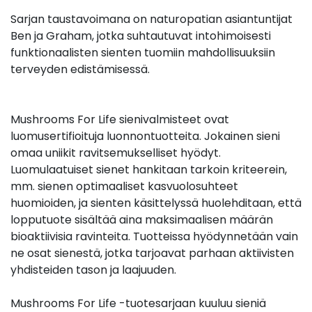
Sarjan taustavoimana on naturopatian asiantuntijat
Ben ja Graham, jotka suhtautuvat intohimoisesti
funktionaalisten sienten tuomiin mahdollisuuksiin
terveyden edistämisessä.
Mushrooms For Life sienivalmisteet ovat
luomusertifioituja luonnontuotteita. Jokainen sieni
omaa uniikit ravitsemukselliset hyödyt.
Luomulaatuiset sienet hankitaan tarkoin kriteerein,
mm. sienen optimaaliset kasvuolosuhteet
huomioiden, ja sienten käsittelyssä huolehditaan, että
lopputuote sisältää aina maksimaalisen määrän
bioaktiivisia ravinteita. Tuotteissa hyödynnetään vain
ne osat sienestä, jotka tarjoavat parhaan aktiivisten
yhdisteiden tason ja laajuuden.
Mushrooms For Life -tuotesarjaan kuuluu sieniä