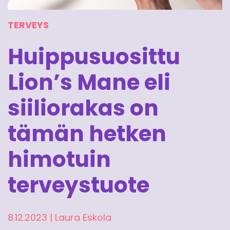
TERVEYS
Huippusuosittu
Lion’s Mane eli
siiliorakas on
tämän hetken
himotuin
terveystuote
8.12.2023
|
Laura Eskola