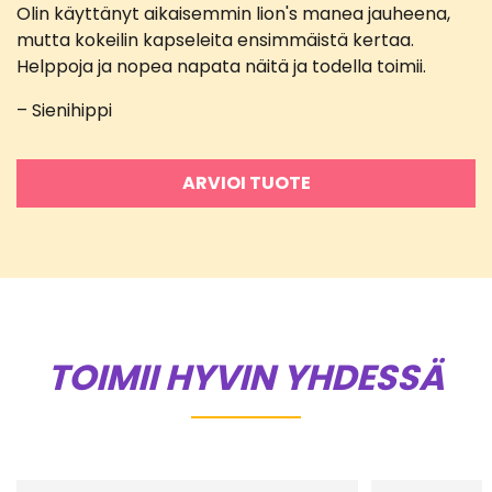
Olin käyttänyt aikaisemmin lion's manea jauheena,
Arvostelu
tuotteesta:
mutta kokeilin kapseleita ensimmäistä kertaa.
5
/ 5
Helppoja ja nopea napata näitä ja todella toimii.
– Sienihippi
ARVIOI TUOTE
TOIMII HYVIN YHDESSÄ