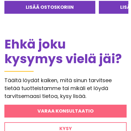
Arvostelu
tuotteesta:
LISÄÄ OSTOSKORIIN
LIS
5.00
/ 5
Ehkä joku
kysymys vielä jäi?
Täältä löydät kaiken, mitä sinun tarvitsee
tietää tuotteistamme tai mikäli et löydä
tarvitsemaasi tietoa, kysy lisää.
VARAA KONSULTAATIO
KYSY