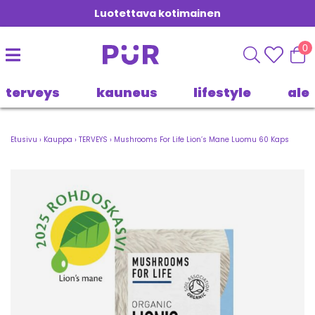
Luotettava kotimainen
0
terveys
kauneus
lifestyle
ale
Etusivu
›
Kauppa
›
TERVEYS
›
Mushrooms For Life Lion’s Mane Luomu 60 Kaps