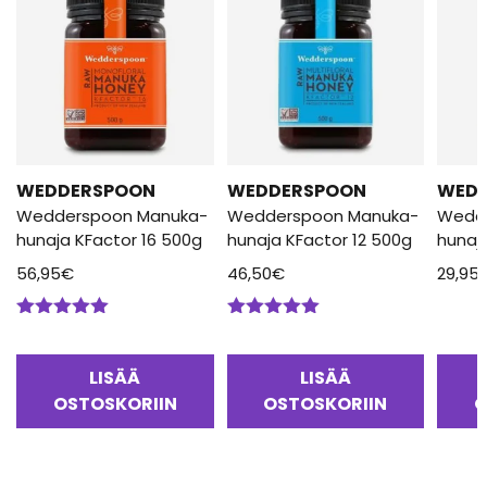
WEDDERSPOON
WEDDERSPOON
WED
Wedderspoon Manuka-
Wedderspoon Manuka-
Wedd
hunaja KFactor 16 500g
hunaja KFactor 12 500g
hunaj
56,95
€
46,50
€
29,95
Arvostelu
Arvostelu
tuotteesta:
tuotteesta:
5.00
/ 5
5.00
/ 5
LISÄÄ
LISÄÄ
OSTOSKORIIN
OSTOSKORIIN
O