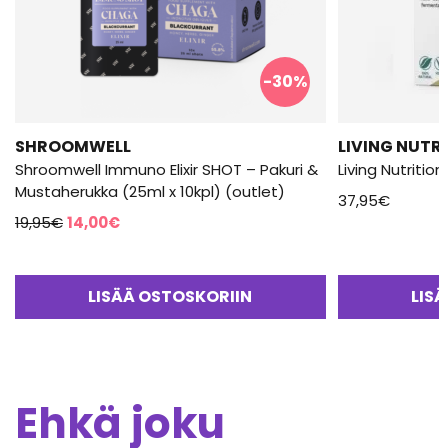
-30%
SHROOMWELL
LIVING NUTR
Shroomwell Immuno Elixir SHOT – Pakuri &
Living Nutritio
Mustaherukka (25ml x 10kpl) (outlet)
37,95
€
Alkuperäinen
Nykyinen
19,95
€
14,00
€
hinta
hinta
oli:
on:
19,95€.
14,00€.
LISÄÄ OSTOSKORIIN
LIS
Ehkä joku