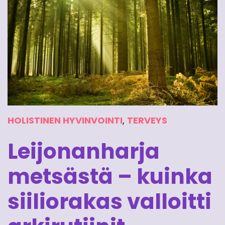
HOLISTINEN HYVINVOINTI
,
TERVEYS
Leijonanharja
metsästä – kuinka
siiliorakas valloitti