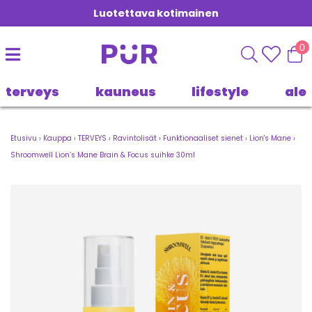
Luotettava kotimainen
0
terveys
kauneus
lifestyle
ale
Etusivu
›
Kauppa
›
TERVEYS
›
Ravintolisät
›
Funktionaaliset sienet
›
Lion's Mane
›
Shroomwell Lion’s Mane Brain & Focus suihke 30ml