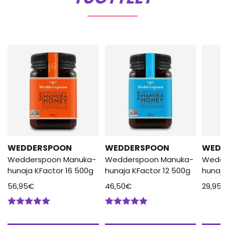
WEDDERSPOON
WEDDERSPOON
WED
Wedderspoon Manuka-
Wedderspoon Manuka-
Wedd
hunaja KFactor 16 500g
hunaja KFactor 12 500g
hunaj
56,95
€
46,50
€
29,95
Arvostelu
Arvostelu
tuotteesta:
tuotteesta: