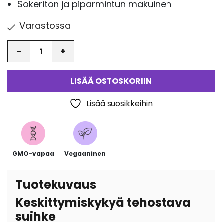
Sokeriton ja piparmintun makuinen
Varastossa
Määrä
LISÄÄ OSTOSKORIIN
Lisää suosikkeihin
GMO-vapaa
Vegaaninen
Tuotekuvaus
Keskittymiskykyä tehostava
suihke