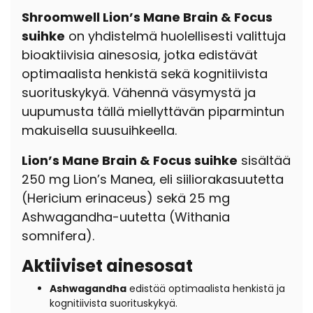
Shroomwell Lion’s Mane Brain & Focus
suihke
on yhdistelmä huolellisesti valittuja
bioaktiivisia ainesosia, jotka edistävät
optimaalista henkistä sekä kognitiivista
suorituskykyä. Vähennä väsymystä ja
uupumusta tällä miellyttävän piparmintun
makuisella suusuihkeella.
Lion’s Mane Brain & Focus suihke
sisältää
250 mg Lion’s Manea, eli siiliorakasuutetta
(Hericium erinaceus) sekä 25 mg
Ashwagandha-uutetta (Withania
somnifera).
Aktiiviset ainesosat
Ashwagandha
edistää optimaalista henkistä ja
kognitiivista suorituskykyä.