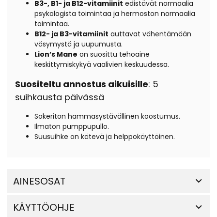
B3-, B1- ja B12-vitamiinit
edistävät normaalia
psykologista toimintaa ja hermoston normaalia
toimintaa.
B12- ja B3-vitamiinit
auttavat vähentämään
väsymystä ja uupumusta.
Lion’s Mane
on suosittu tehoaine
keskittymiskykyä vaalivien keskuudessa.
Suositeltu annostus aikuisille
: 5
suihkausta päivässä
Sokeriton hammasystävällinen koostumus.
Ilmaton pumppupullo.
Suusuihke on kätevä ja helppokäyttöinen.
AINESOSAT
KÄYTTÖOHJE