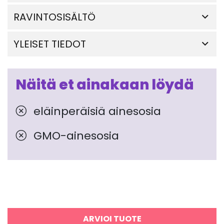
RAVINTOSISÄLTÖ
YLEISET TIEDOT
Näitä et ainakaan löydä
eläinperäisiä ainesosia
GMO-ainesosia
ARVIOI TUOTE