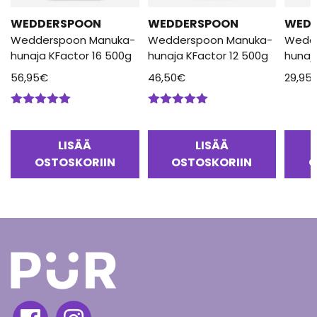
WEDDERSPOON
WEDDERSPOON
WED
Wedderspoon Manuka-
Wedderspoon Manuka-
Wedd
hunaja KFactor 16 500g
hunaja KFactor 12 500g
hunaj
56,95
€
46,50
€
29,95
Arvostelu
Arvostelu
tuotteesta:
tuotteesta:
5.00
/ 5
5.00
/ 5
LISÄÄ
LISÄÄ
OSTOSKORIIN
OSTOSKORIIN
O