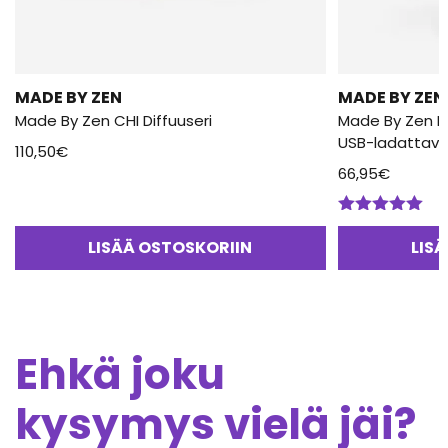
MADE BY ZEN
MADE BY ZEN
Made By Zen CHI Diffuuseri
Made By Zen N
USB-ladattava 
110,50
€
66,95
€
Arvostelu
tuotteesta:
LISÄÄ OSTOSKORIIN
LIS
5.00
/ 5
Ehkä joku
kysymys vielä jäi?