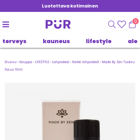
Luotettava kotimainen
0
terveys
kauneus
lifestyle
ale
Etusivu
›
Kauppa
›
LIFESTYLE
›
Lahjaideat
›
Kaikki lahjaideat
›
Made By Zen Tuoksu
Focus 10ml