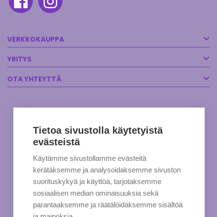
VERKKOKAUPPA
YRITYS
OTA YHTEYTTÄ
Tietoa sivustolla käytetyistä
evästeistä
Käytämme sivustollamme evästeitä
kerätäksemme ja analysoidaksemme sivuston
suorituskykyä ja käyttöä, tarjotaksemme
sosiaalisen median ominaisuuksia sekä
parantaaksemme ja räätälöidäksemme sisältöä
ja mainoksia.