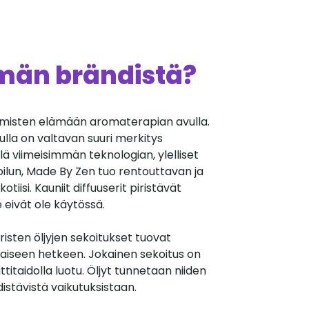
ämän brändistä?
hmisten elämään aromaterapian avulla.
ulla on valtavan suuri merkitys
llä viimeisimmän teknologian, ylelliset
ilun, Made By Zen tuo rentouttavan ja
tiisi. Kauniit diffuuserit piristävät
ne eivät ole käytössä.
sten öljyjen sekoitukset tuovat
iseen hetkeen. Jokainen sekoitus on
taidolla luotu. Öljyt tunnetaan niiden
distävistä vaikutuksistaan.