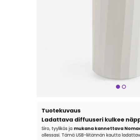
Seuraa
Tuotekuvaus
Ladattava diffuuseri kulkee näp
Siro, tyylikäs ja
mukana kannettava Nomad
ollessasi. Tämä USB-liitännän kautta ladattava