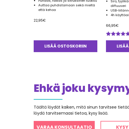
Puhdas, raikas ja sitruksinen tuoksu
Siro, tyyli
Auttaa puhdistamaan sekä mieltä
diffuuseri
että kehoa
USB-liitänn
4h käyttöa
22,95
€
66,95
€
Arvostelu
tuotteesta:
LISÄÄ OSTOSKORIIN
LISÄÄ
5.00
/ 5
Ehkä joku kysymys
Täältä löydät kaiken, mitä sinun tarvitsee tiet
löydä tarvitsemaasi tietoa, kysy lisää.
VARAA KONSULTAATIO
KYSY