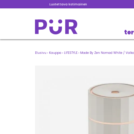
Luotettava kotimainen
te
Etusivu
›
Kauppa
›
LIFESTYLE
›
Made By Zen Nomad White / Valkoi