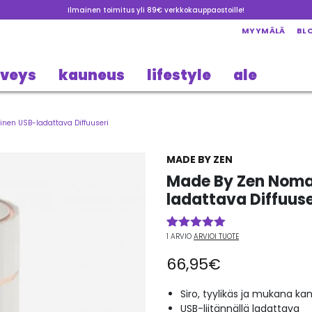
Ilmainen toimitus yli 89€ verkkokauppaostoille!
MYYMÄLÄ
BL
rveys
kauneus
lifestyle
ale
nen USB-ladattava Diffuuseri
MADE BY ZEN
Made By Zen Nomad
ladattava Diffuuse
1
ARVIO
ARVIOI TUOTE
Arvio
1
5.00
5:stä
66,95
€
perustuen
asiakkaan
arvotukseen.
Siro, tyylikäs ja mukana ka
USB-liitännällä ladattava