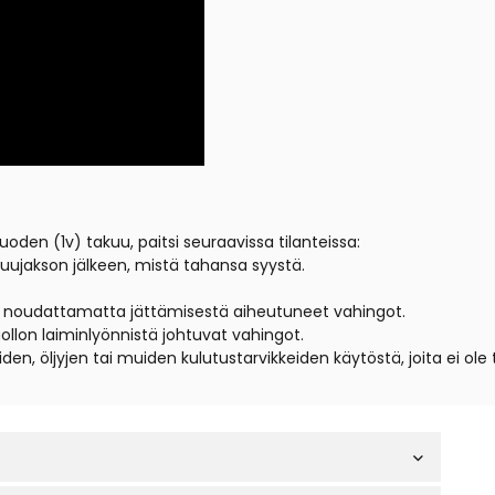
uoden (1v) takuu, paitsi seuraavissa tilanteissa:
akuujakson jälkeen, mistä tahansa syystä.
en noudattamatta jättämisestä aiheutuneet vahingot.
ollon laiminlyönnistä johtuvat vahingot.
iden, öljyjen tai muiden kulutustarvikkeiden käytöstä, joita ei ol