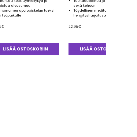
arantaa keskittymiskykyä ja
Tuo tasapainoa ja rauhaa mieleen
oistaa aivosumua
sekä kehoon
rinomainen apu opiskelun tueksi
Täydellinen meditaation ja
ai työpaikalle
hengitysharjoitusten tueksi
5
€
22,95
€
LISÄÄ OSTOSKORIIN
LISÄÄ OSTOSKORIIN