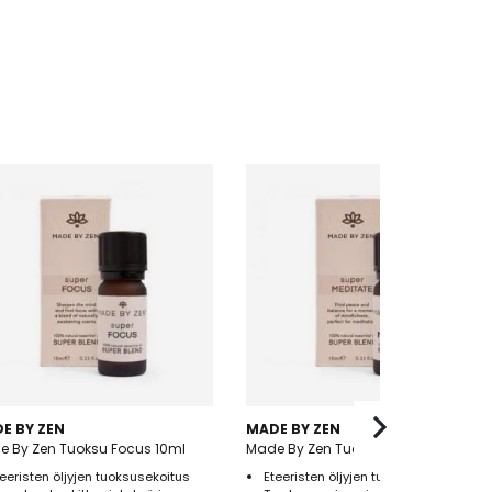
E BY ZEN
MADE BY ZEN
e By Zen Tuoksu Focus 10ml
Made By Zen Tuoksu Meditate 10ml
teeristen öljyjen tuoksusekoitus
Eteeristen öljyjen tuoksusekoitus