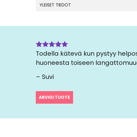
YLEISET TIEDOT
Todella kätevä kun pystyy helpos
Arvostelu
tuotteesta:
huoneesta toiseen langattomuu
5
/ 5
– Suvi
ARVIOI TUOTE