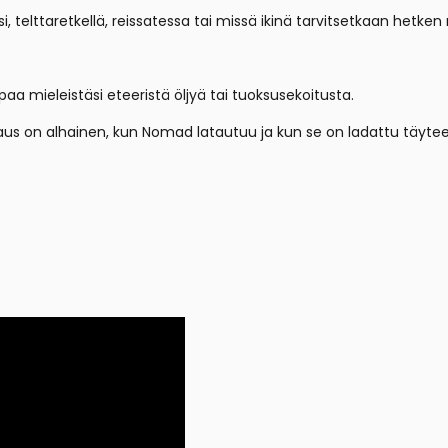
 telttaretkellä, reissatessa tai missä ikinä tarvitsetkaan hetken
ppaa mieleistäsi eteeristä öljyä tai tuoksusekoitusta.
aus on alhainen, kun Nomad latautuu ja kun se on ladattu täytee