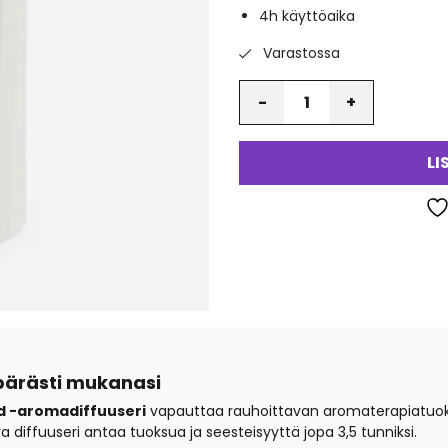
4h käyttöaika
va
Varastossa
Määrä
LI
pärästi mukanasi
 -aromadiffuuseri
vapauttaa rauhoittavan aromaterapiatuoksu
 diffuuseri antaa tuoksua ja seesteisyyttä jopa 3,5 tunniksi.