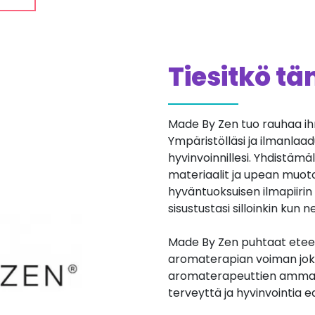
Tiesitkö t
Made By Zen tuo rauhaa i
Ympäristölläsi ja ilmanlaad
hyvinvoinnillesi. Yhdistämä
materiaalit ja upean muoto
hyväntuoksuisen ilmapiirin ko
sisustustasi silloinkin kun 
Made By Zen puhtaat eteeri
aromaterapian voiman joka
aromaterapeuttien ammatti
terveyttä ja hyvinvointia e