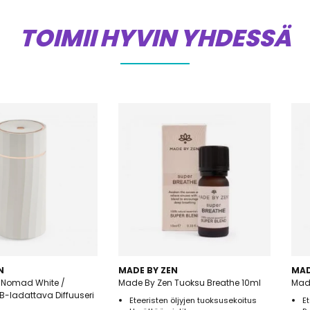
TOIMII HYVIN YHDESSÄ
N
MADE BY ZEN
MAD
 Nomad White /
Made By Zen Tuoksu Breathe 10ml
Mad
B-ladattava Diffuuseri
Eteeristen öljyjen tuoksusekoitus
E