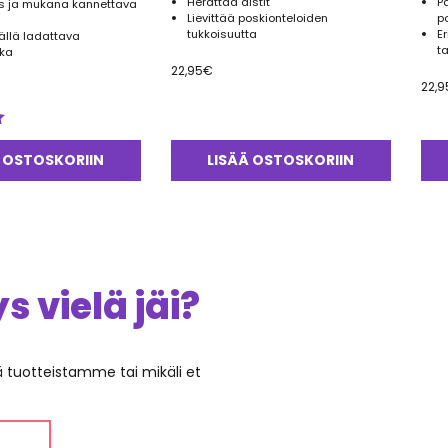
Herättää aistit
P
käs ja mukana kannettava
Lievittää poskionteloiden
p
tukkoisuutta
E
ällä ladattava
t
ika
22,95
€
22,9
 OSTOSKORIIN
LISÄÄ OSTOSKORIIN
 vielä jäi?
ää tuotteistamme tai mikäli et