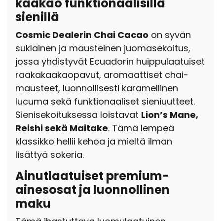
kaakao funktionaalisilla
sienillä
Cosmic Dealerin Chai Cacao
on syvän
suklainen ja mausteinen juomasekoitus,
jossa yhdistyvät Ecuadorin huippulaatuiset
raakakaakaopavut, aromaattiset chai-
mausteet, luonnollisesti karamellinen
lucuma sekä funktionaaliset sieniuutteet.
Sienisekoituksessa loistavat
Lion’s Mane,
Reishi sekä Maitake
. Tämä lempeä
klassikko hellii kehoa ja mieltä ilman
lisättyä sokeria.
Ainutlaatuiset premium-
ainesosat ja luonnollinen
maku