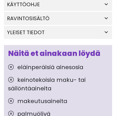
KÄYTTÖOHJE
RAVINTOSISÄLTÖ
YLEISET TIEDOT
Näitä et ainakaan löydä
eläinperäisiä ainesosia
keinotekoisia maku- tai
säilöntäaineita
makeutusaineita
palmuöljyä