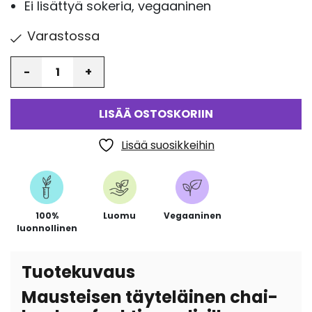
Ei lisättyä sokeria, vegaaninen
Varastossa
Määrä
LISÄÄ OSTOSKORIIN
Lisää suosikkeihin
100%
Luomu
Vegaaninen
luonnollinen
Tuotekuvaus
Mausteisen täyteläinen chai-