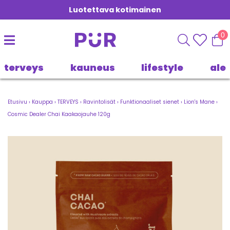
Luotettava kotimainen
0
terveys
kauneus
lifestyle
ale
Etusivu
›
Kauppa
›
TERVEYS
›
Ravintolisät
›
Funktionaaliset sienet
›
Lion's Mane
›
Cosmic Dealer Chai Kaakaojauhe 120g