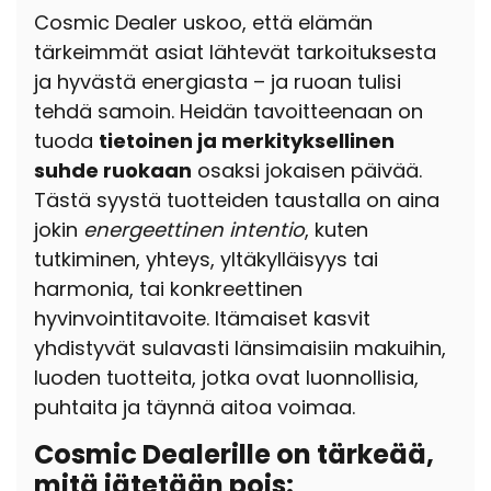
Cosmic Dealer uskoo, että elämän
tärkeimmät asiat lähtevät tarkoituksesta
ja hyvästä energiasta – ja ruoan tulisi
tehdä samoin. Heidän tavoitteenaan on
tuoda
tietoinen ja merkityksellinen
suhde ruokaan
osaksi jokaisen päivää.
Tästä syystä tuotteiden taustalla on aina
jokin
energeettinen intentio
, kuten
tutkiminen, yhteys, yltäkylläisyys tai
harmonia, tai konkreettinen
hyvinvointitavoite. Itämaiset kasvit
yhdistyvät sulavasti länsimaisiin makuihin,
luoden tuotteita, jotka ovat luonnollisia,
puhtaita ja täynnä aitoa voimaa.
Cosmic Dealerille on tärkeää,
mitä jätetään pois: