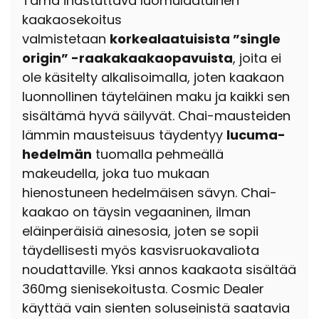
Tämä ihastuttava luomulaatuinen
kaakaosekoitus
valmistetaan
korkealaatuisista ”single
origin” -raakakaakaopavuista
, joita ei
ole käsitelty alkalisoimalla, joten kaakaon
luonnollinen täyteläinen maku ja kaikki sen
sisältämä hyvä säilyvät. Chai-mausteiden
lämmin mausteisuus täydentyy
lucuma-
hedelmän
tuomalla pehmeällä
makeudella, joka tuo mukaan
hienostuneen hedelmäisen sävyn. Chai-
kaakao on täysin vegaaninen, ilman
eläinperäisiä ainesosia, joten se sopii
täydellisesti myös kasvisruokavaliota
noudattaville. Yksi annos kaakaota sisältää
360mg sienisekoitusta. Cosmic Dealer
käyttää vain sienten soluseinistä saatavia