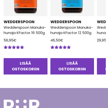
WEDDERSPOON
WEDDERSPOON
WED
Wedderspoon Manuka-
Wedderspoon Manuka-
Wedd
hunaja KFactor 16 500g
hunaja KFactor 12 500g
hunaj
56,95
€
46,50
€
29,95
Arvostelu
Arvostelu
tuotteesta:
tuotteesta:
5.00
/ 5
5.00
/ 5
LISÄÄ
LISÄÄ
OSTOSKORIIN
OSTOSKORIIN
O