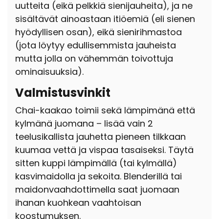
uutteita (eikä pelkkiä sienijauheita), ja ne
sisältävät ainoastaan itiöemiä (eli sienen
hyödyllisen osan), eikä sienirihmastoa
(jota löytyy edullisemmista jauheista
mutta jolla on vähemmän toivottuja
ominaisuuksia).
Valmistusvinkit
Chai-kaakao toimii sekä lämpimänä että
kylmänä juomana – lisää vain 2
teelusikallista jauhetta pieneen tilkkaan
kuumaa vettä ja vispaa tasaiseksi. Täytä
sitten kuppi lämpimällä (tai kylmällä)
kasvimaidolla ja sekoita. Blenderillä tai
maidonvaahdottimella saat juomaan
ihanan kuohkean vaahtoisan
koostumuksen.