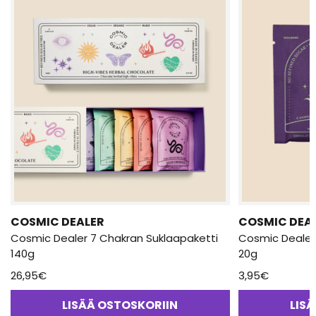
COSMIC DEALER
COSMIC DEA
Cosmic Dealer 7 Chakran Suklaapaketti
Cosmic Dealer 
140g
20g
26,95
€
3,95
€
LISÄÄ OSTOSKORIIN
LIS