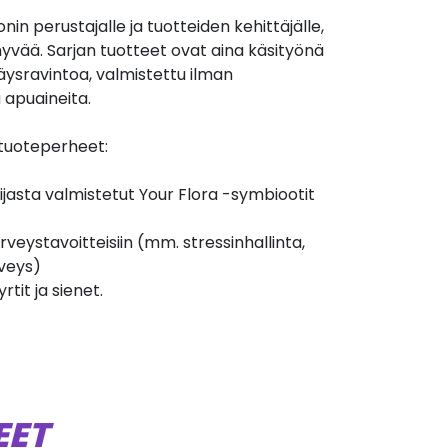
onin perustajalle ja tuotteiden kehittäjälle,
 hyvää. Sarjan tuotteet ovat aina käsityönä
ysravintoa, valmistettu ilman
 apuaineita.
 tuoteperheet:
jasta valmistetut Your Flora -symbiootit
rveystavoitteisiin (mm. stressinhallinta,
rveys)
rtit ja sienet.
EET