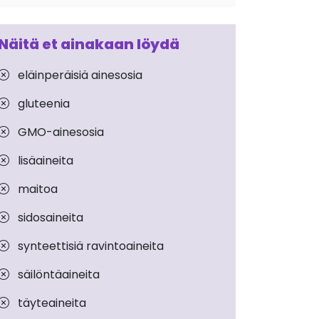
Näitä et ainakaan löydä
eläinperäisiä ainesosia
gluteenia
GMO-ainesosia
lisäaineita
maitoa
sidosaineita
synteettisiä ravintoaineita
säilöntäaineita
täyteaineita