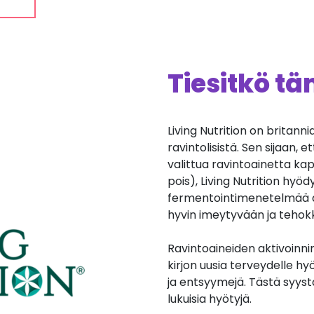
Tiesitkö t
Living Nutrition on britann
ravintolisistä. Sen sijaan, 
valittua ravintoainetta kaps
pois), Living Nutrition hyö
fermentointimenetelmää a
hyvin imeytyvään ja teho
Ravintoaineiden aktivoinnin
kirjon uusia terveydelle hyö
ja entsyymejä. Tästä syys
lukuisia hyötyjä.