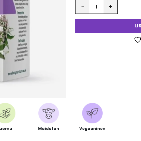
Määrä
va
LI
Luomu
Maidoton
Vegaaninen