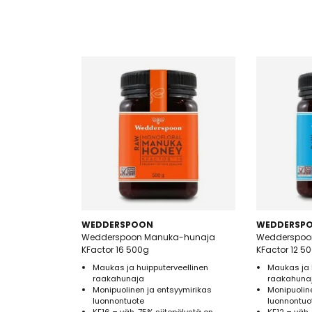
WEDDERSPOON
WEDDERSP
Wedderspoon Manuka-hunaja
Wedderspoo
KFactor 16 500g
KFactor 12 5
Maukas ja huipputerveellinen
Maukas ja 
raakahunaja
raakahuna
Monipuolinen ja entsyymirikas
Monipuolin
luonnontuote
luonnontuo