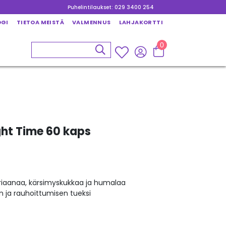
Puhelintilaukset: 029 3400 254
OGI
TIETOA MEISTÄ
VALMENNUS
LAHJAKORTTI
0
ight Time 60 kaps
eriaanaa, kärsimyskukkaa ja humalaa
n ja rauhoittumisen tueksi