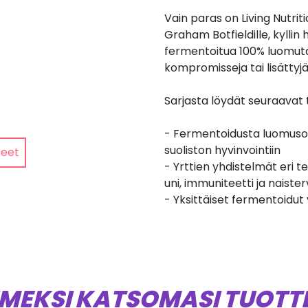
Vain paras on Living Nutriti
Graham Botfieldille, kyllin
fermentoitua 100% luomutä
kompromisseja tai lisättyjä
Sarjasta löydät seuraavat
- Fermentoidusta luomusoi
suoliston hyvinvointiin
teet
- Yrttien yhdistelmät eri te
uni, immuniteetti ja naiste
- Yksittäiset fermentoidut y
IMEKSI KATSOMASI TUOTT