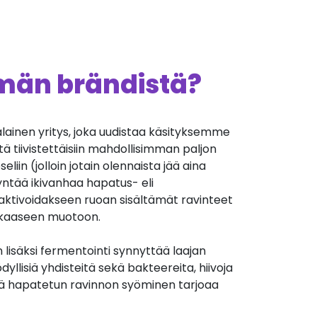
ämän brändistä?
ialainen yritys, joka uudistaa käsityksemme
että tiivistettäisiin mahdollisimman paljon
eliin (jolloin jotain olennaista jää aina
dyntää ikivanhaa hapatus- eli
ktivoidakseen ruoan sisältämät ravinteet
kkaaseen muotoon.
 lisäksi fermentointi synnyttää laajan
dyllisiä yhdisteitä sekä bakteereita, hiivoja
tä hapatetun ravinnon syöminen tarjoaa