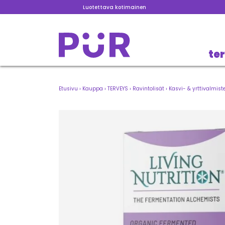
Luotettava kotimainen
te
Etusivu
›
Kauppa
›
TERVEYS
›
Ravintolisät
›
Kasvi- & yrttivalmist