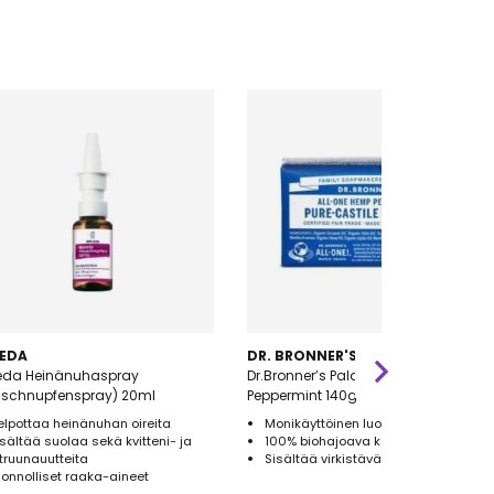
EDA
DR. BRONNER'S
eda Heinänuhaspray
Dr.Bronner’s Palasaippua
uschnupfenspray) 20ml
Peppermint 140g
elpottaa heinänuhan oireita
Monikäyttöinen luomu palasaippua
isältää suolaa sekä kvitteni- ja
100% biohajoava kääre
itruunauutteita
Sisältää virkistävää piparminttua
uonnolliset raaka-aineet