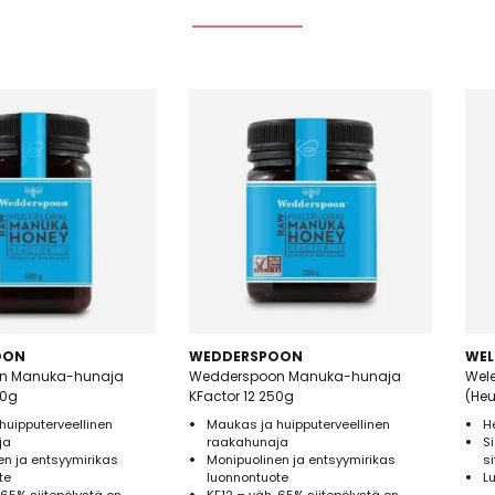
OON
WEDDERSPOON
WEL
n Manuka-hunaja
Wedderspoon Manuka-hunaja
Wel
00g
KFactor 12 250g
(He
huipputerveellinen
Maukas ja huipputerveellinen
H
ja
raakahunaja
S
en ja entsyymirikas
Monipuolinen ja entsyymirikas
s
te
luonnontuote
L