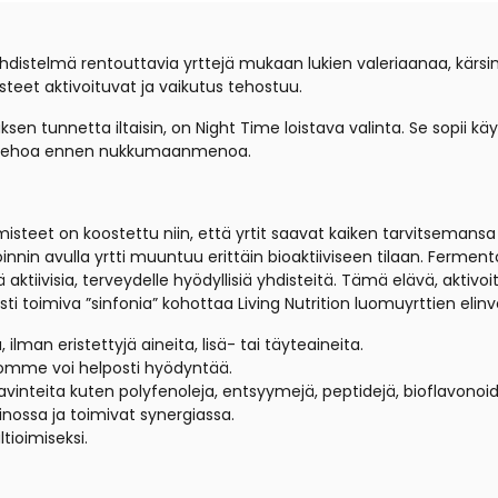
yhdistelmä rentouttavia yrttejä mukaan lukien valeriaanaa, kär
isteet aktivoituvat ja vaikutus tehostuu.
n tunnetta iltaisin, on Night Time loistava valinta. Se sopii käytet
kä kehoa ennen nukkumaanmenoa.
lmisteet on koostettu niin, että yrtit saavat kaiken tarvitseman
in avulla yrtti muuntuu erittäin bioaktiiviseen tilaan. Fermento
tiivisia, terveydelle hyödyllisiä yhdisteitä. Tämä elävä, aktivoi
ti toimiva ”sinfonia” kohottaa Living Nutrition luomuyrttien elin
lman eristettyjä aineita, lisä- tai täyteaineita.
homme voi helposti hyödyntää.
avinteita kuten polyfenoleja, entsyymejä, peptidejä, bioflavonoide
inossa ja toimivat synergiassa.
tioimiseksi.