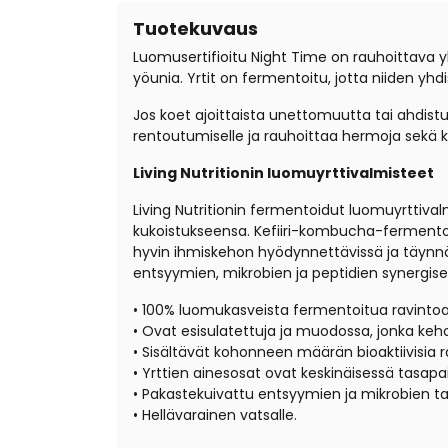
Tuotekuvaus
Luomusertifioitu Night Time on rauhoittava 
yöunia. Yrtit on fermentoitu, jotta niiden yhd
Jos koet ajoittaista unettomuutta tai ahdistukse
rentoutumiselle ja rauhoittaa hermoja se
Living Nutritionin luomuyrttivalmisteet
Living Nutritionin fermentoidut luomuyrttiva
kukoistukseensa. Kefiiri-kombucha-fermentoinn
hyvin ihmiskehon hyödynnettävissä ja täynnä ak
entsyymien, mikrobien ja peptidien synergises
• 100% luomukasveista fermentoitua ravintoa, i
• Ovat esisulatettuja ja muodossa, jonka ke
• Sisältävät kohonneen määrän bioaktiivisia r
• Yrttien ainesosat ovat keskinäisessä tasapa
• Pakastekuivattu entsyymien ja mikrobien tal
• Hellävarainen vatsalle.