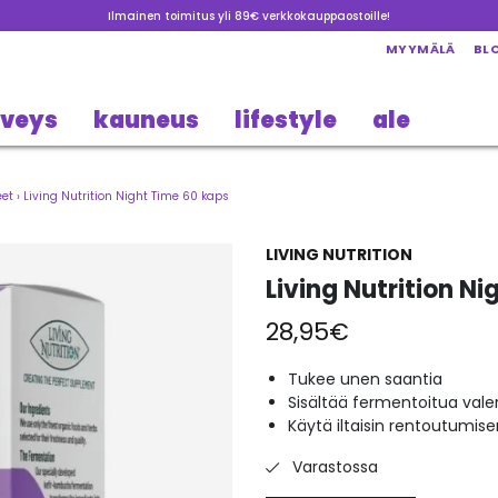
Ilmainen toimitus yli 89€ verkkokauppaostoille!
MYYMÄLÄ
BL
rveys
kauneus
lifestyle
ale
eet
›
Living Nutrition Night Time 60 kaps
LIVING NUTRITION
Living Nutrition N
28,95
€
Tukee unen saantia
Sisältää fermentoitua val
Käytä iltaisin rentoutumise
Varastossa