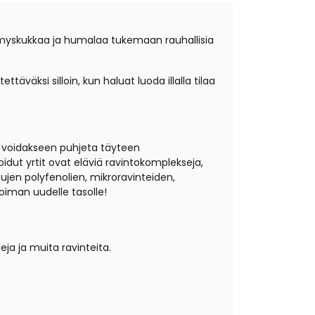
simyskukkaa ja humalaa tukemaan rauhallisia
täväksi silloin, kun haluat luoda illalla tilaa
sa voidakseen puhjeta täyteen
idut yrtit ovat eläviä ravintokomplekseja,
tujen polyfenolien, mikroravinteiden,
voiman uudelle tasolle!
ja ja muita ravinteita.