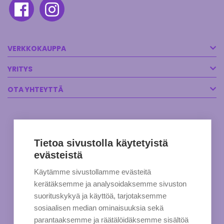
VERKKOKAUPPA
YRITYS
OTA YHTEYTTÄ
Tietoa sivustolla käytetyistä
evästeistä
Käytämme sivustollamme evästeitä
kerätäksemme ja analysoidaksemme sivuston
suorituskykyä ja käyttöä, tarjotaksemme
sosiaalisen median ominaisuuksia sekä
parantaaksemme ja räätälöidäksemme sisältöä