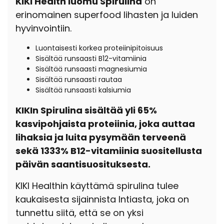
KIKI Health luomu Spirulina
on
erinomainen superfood lihasten ja luiden
hyvinvointiin.
Luontaisesti korkea proteiinipitoisuus
Sisältää runsaasti B12-vitamiinia
Sisältää runsaasti magnesiumia
Sisältää runsaasti rautaa
Sisältää runsaasti kalsiumia
KIKIn Spirulina sisältää yli 65%
kasvipohjaista proteiinia, joka auttaa
lihaksia ja luita pysymään terveenä
sekä 1333% B12-vitamiinia suositellusta
päivän saantisuosituksesta.
KIKI Healthin käyttämä spirulina tulee
kaukaisesta sijainnista Intiasta, joka on
tunnettu siitä, että se on yksi