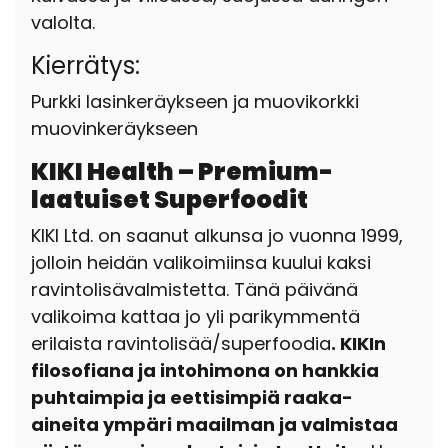
valolta.
Kierrätys:
Purkki lasinkeräykseen ja muovikorkki
muovinkeräykseen
KIKI Health – Premium-
laatuiset Superfoodit
KIKI Ltd. on saanut alkunsa jo vuonna 1999,
jolloin heidän valikoimiinsa kuului kaksi
ravintolisävalmistetta. Tänä päivänä
valikoima kattaa jo yli parikymmentä
erilaista ravintolisää/superfoodia
. KIKIn
filosofiana ja intohimona on hankkia
puhtaimpia ja eettisimpiä raaka-
aineita ympäri maailman ja valmistaa