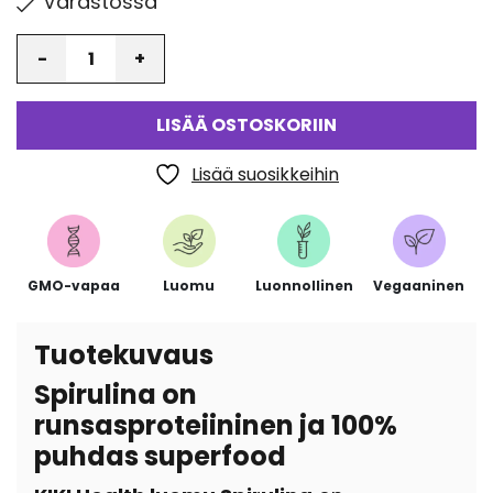
Varastossa
Määrä
LISÄÄ OSTOSKORIIN
Lisää suosikkeihin
GMO-vapaa
Luomu
Luonnollinen
Vegaaninen
Tuotekuvaus
Spirulina on
runsasproteiininen ja 100%
puhdas superfood