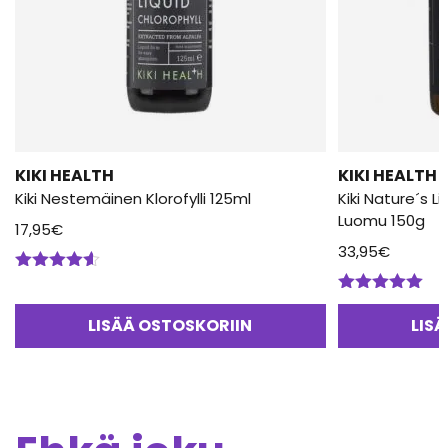
KIKI HEALTH
KIKI HEALTH
Kiki Nestemäinen Klorofylli 125ml
Kiki Nature´s L
Luomu 150g
17,95
€
33,95
€
Arvostelu
tuotteesta:
Arvostelu
4.50
/ 5
tuotteesta:
LISÄÄ OSTOSKORIIN
LIS
5.00
/ 5