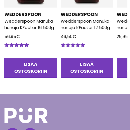
WEDDERSPOON
WEDDERSPOON
WED
Wedderspoon Manuka-
Wedderspoon Manuka-
Wedd
hunaja KFactor 16 500g
hunaja KFactor 12 500g
hunaj
56,95
€
46,50
€
29,95
Arvostelu
Arvostelu
tuotteesta:
tuotteesta:
5.00
/ 5
5.00
/ 5
LISÄÄ
LISÄÄ
OSTOSKORIIN
OSTOSKORIIN
O