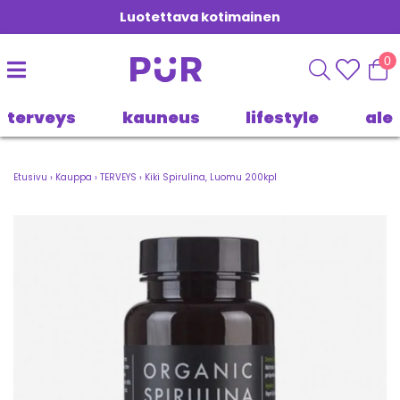
Luotettava kotimainen
0
terveys
kauneus
lifestyle
ale
Etusivu
›
Kauppa
›
TERVEYS
›
Kiki Spirulina, Luomu 200kpl