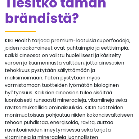
Tiesitkö tämän
brändistä?
KIKI Health tarjoaa premium-laatuisia superfoodeja,
joiden raaka-aineet ovat puhtaimpia ja eettisimpiä.
Kaikki aineosat on valittu huolellisesti ja käsitelty
varoen ja kuumennusta välttäen, jotta ainesosien
tehokkuus pystytään säilyttämään ja
maksimoimaan. Täten pystytään myös
varmistamaan tuotteiden lyömätön biologinen
hyötyosuus. Kaikkien aineosien tulee sisältää
luontaisesti runsaasti mineraaleja, vitamiineja sekä
ravitsemuksellisia ominaisuuksia. KIKIn tuotteiden
monimuotoisuus pohjautuu niiden kokonaisvaltaiseen
tehoon puhdistaa, energisoida, ravita, auttaa
ravintoaineiden imeytymisessä sekä tarjota
vitamiineja ja mineraaleja luonnollisten