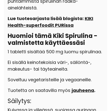
puhtaimmista spirulinan raaka-
ainelähteistä.
Lue tuotesarjasta lisää blogista:
KIKI
Health-superfoodit PURissa
Huomioi tämä Kiki Spirulina -
valmistetta käyttäessäsi
1 tabletti sisältää 500 mg luomu spirulinaa.
Ei sisällä keinotekoisia väri-, säilöntä-,
makeutus- tai täyteaineita.
Soveltuu vegetaristeille ja vegaaneille.
Tuotetta on saatavilla myös
jauheena
.
Säilytys:
Kuivassa ja viileässä, suojassa auringon