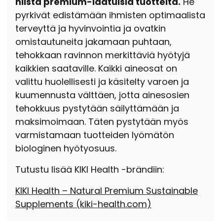
niistä premium-laatuisia tuotteita.
He
pyrkivät edistämään ihmisten optimaalista
terveyttä ja hyvinvointia ja ovatkin
omistautuneita jakamaan puhtaan,
tehokkaan ravinnon merkittäviä hyötyjä
kaikkien saataville. Kaikki aineosat on
valittu huolellisesti ja käsitelty varoen ja
kuumennusta välttäen, jotta ainesosien
tehokkuus pystytään säilyttämään ja
maksimoimaan. Täten pystytään myös
varmistamaan tuotteiden lyömätön
biologinen hyötyosuus.
Tutustu lisää KIKI Health -brändiin:
KIKI Health – Natural Premium Sustainable
Supplements
(kiki-health.com)