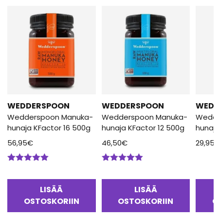
WEDDERSPOON
WEDDERSPOON
WED
Wedderspoon Manuka-
Wedderspoon Manuka-
Wedd
hunaja KFactor 16 500g
hunaja KFactor 12 500g
hunaj
56,95
€
46,50
€
29,95
Arvostelu
Arvostelu
tuotteesta:
tuotteesta:
5.00
/ 5
5.00
/ 5
LISÄÄ
LISÄÄ
OSTOSKORIIN
OSTOSKORIIN
O