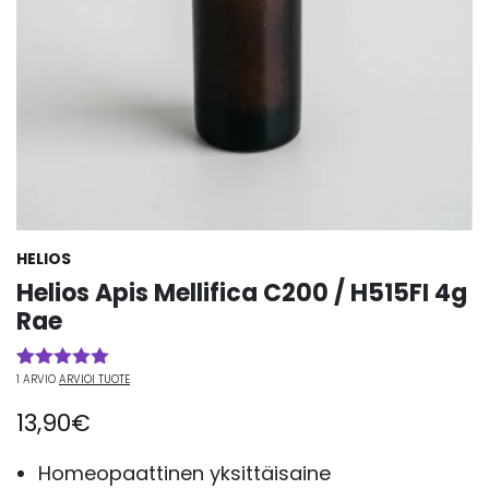
HELIOS
Helios Apis Mellifica C200 / H515FI 4g
Rae
1
ARVIO
ARVIOI TUOTE
Arvio
1
5.00
5:stä
13,90
€
perustuen
asiakkaan
arvotukseen.
Homeopaattinen yksittäisaine