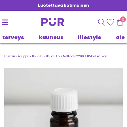
Luotettava kotimainen
0
terveys
kauneus
lifestyle
ale
Etusivu
›
Kauppa
›
TERVEYS
›
Helios Apis Mellifica C200 / H515FI 4g Rae