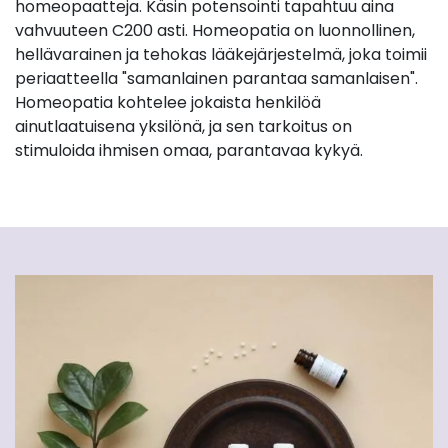
homeopaatteja. Käsin potensointi tapahtuu aina
vahvuuteen C200 asti. Homeopatia on luonnollinen,
hellävarainen ja tehokas lääkejärjestelmä, joka toimii
periaatteella "samanlainen parantaa samanlaisen".
Homeopatia kohtelee jokaista henkilöä
ainutlaatuisena yksilönä, ja sen tarkoitus on
stimuloida ihmisen omaa, parantavaa kykyä.