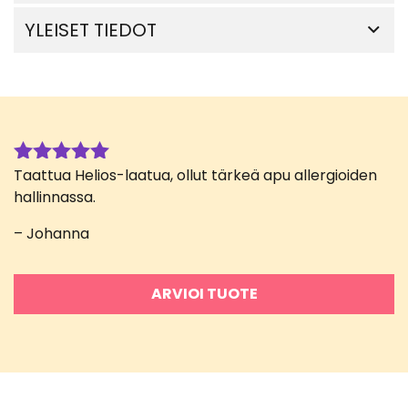
YLEISET TIEDOT
Taattua Helios-laatua, ollut tärkeä apu allergioiden
Arvostelu
tuotteesta:
hallinnassa.
5
/ 5
– Johanna
ARVIOI TUOTE