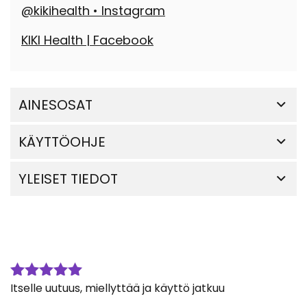
@kikihealth • Instagram
KIKI Health | Facebook
AINESOSAT
KÄYTTÖOHJE
YLEISET TIEDOT
Itselle uutuus, miellyttää ja käyttö jatkuu
Arvostelu
tuotteesta: