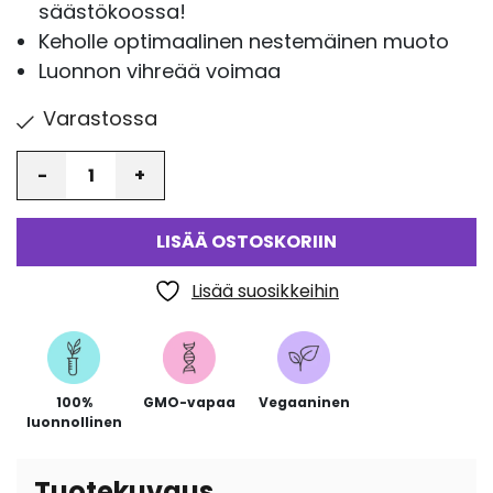
säästökoossa!
Keholle optimaalinen nestemäinen muoto
Luonnon vihreää voimaa
Varastossa
Määrä
LISÄÄ OSTOSKORIIN
Lisää suosikkeihin
100%
GMO-vapaa
Vegaaninen
luonnollinen
Tuotekuvaus