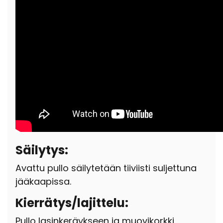
Säilytys:
Avattu pullo säilytetään tiiviisti suljettuna
jääkaapissa.
Kierrätys/lajittelu:
Pullo lasinkeräykseen ja muovikorkki