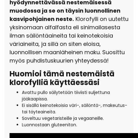
hyödynnettävässä nestemäisessä
muodossa ja se on täysin luonnollinen
kasvipohjainen neste.
Klorofylli on uutettu
yksinomaan alfalfasta eli sinimailasesta
ilman säilöntäaineita tai keinotekoisia
väriaineita, ja sillä on siten eloisa,
luonnollisen maanläheinen maku. Suosittu
myös puhdistuskuurien yhteydessä!
Huomioi tämä nestemäistä
klorofylliä käyttäessäsi
Avattu pullo säilytetään tiiviisti suljettuna
jääkaapissa.
Ei sisällä keinotekoisia väri-, säilöntä-, makeutus-
tai täyteaineita.
Soveltuu vegetaristeille ja vegaaneille.
Luonnostaan gluteeniton.