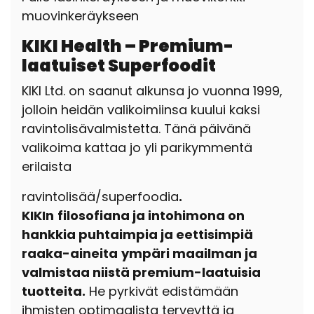
muovinkeräykseen
KIKI Health – Premium-
laatuiset Superfoodit
KIKI Ltd. on saanut alkunsa jo
vuonna 1999,
jolloin heidän valikoimiinsa kuului kaksi
ravintolisävalmistetta.
Tänä päivänä
valikoima kattaa jo yli parikymmentä
erilaista
ravintolisää/superfoodia
.
KIKIn
filosofiana ja intohimona on
hankkia puhtaimpia ja eettisimpiä
raaka-aineita
ympäri maailman ja
valmistaa niistä premium-laatuisia
tuotteita.
He pyrkivät edistämään
ihmisten optimaalista terveyttä ja