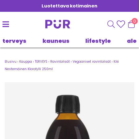
Luotettava kotimainen
0
terveys
kauneus
lifestyle
ale
Etusivu
›
Kauppa
›
TERVEYS
›
Ravintolisät
›
Vegaaniset ravintolisät
›
Kiki
Nestemäinen Klorofylli 250ml