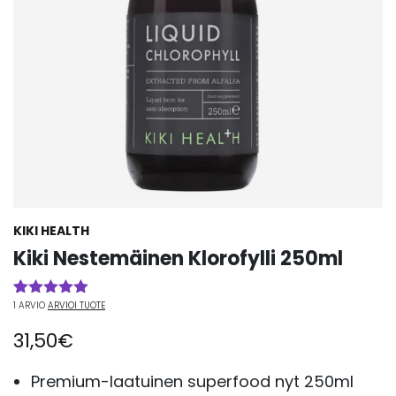
KIKI HEALTH
Kiki Nestemäinen Klorofylli 250ml
1
ARVIO
ARVIOI TUOTE
Arvio
1
5.00
5:stä
31,50
€
perustuen
asiakkaan
arvotukseen.
Premium-laatuinen superfood nyt 250ml