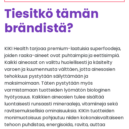
Tiesitkö tämän
brändistä?
KIKI Health tarjoaa premium-laatuisia superfoodeja,
joiden raaka-aineet ovat puhtaimpia ja eettisimpiä.
Kaikki aineosat on valittu huolellisesti ja käsitelty
varoen ja kuumennusta välttäen, jotta ainesosien
tehokkuus pystytään säilyttämään ja
maksimoimaan. Täten pystytään myös
varmistamaan tuotteiden lyömätön biologinen
hyötyosuus. Kaikkien aineosien tulee sisältää
luontaisesti runsaasti mineraaleja, vitamiineja sekä
ravitsemuksellisia ominaisuuksia. KIKIn tuotteiden
monimuotoisuus pohjautuu niiden kokonaisvaltaiseen
tehoon puhdistaa, energisoida, ravita, auttaa