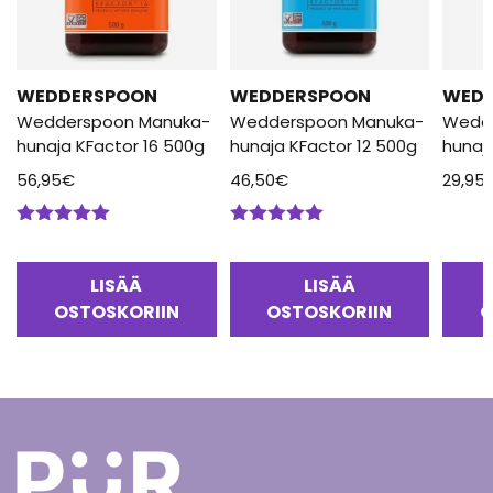
WEDDERSPOON
WEDDERSPOON
WED
Wedderspoon Manuka-
Wedderspoon Manuka-
Wedd
hunaja KFactor 16 500g
hunaja KFactor 12 500g
hunaj
56,95
€
46,50
€
29,95
Arvostelu
Arvostelu
tuotteesta:
tuotteesta:
5.00
/ 5
5.00
/ 5
LISÄÄ
LISÄÄ
OSTOSKORIIN
OSTOSKORIIN
O