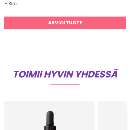
– Kirsi
5
/ 5
ARVIOI TUOTE
TOIMII HYVIN YHDESSÄ