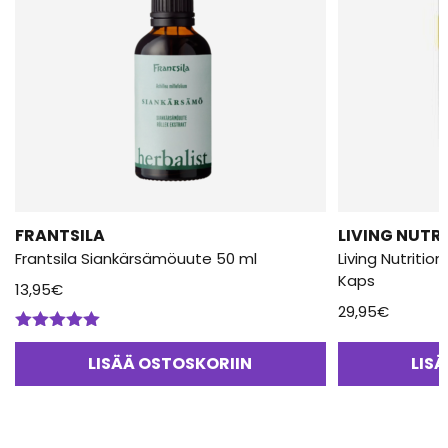
FRANTSILA
LIVING NUTR
Frantsila Siankärsämöuute 50 ml
Living Nutritio
Kaps
13,95
€
29,95
€
Arvostelu
tuotteesta:
LISÄÄ OSTOSKORIIN
LIS
5.00
/ 5