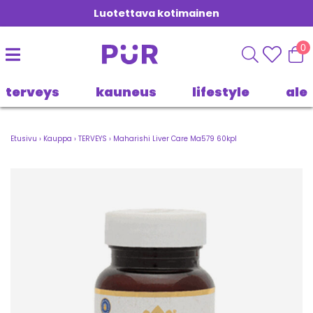
Luotettava kotimainen
0
terveys
kauneus
lifestyle
ale
Etusivu
›
Kauppa
›
TERVEYS
›
Maharishi Liver Care Ma579 60kpl