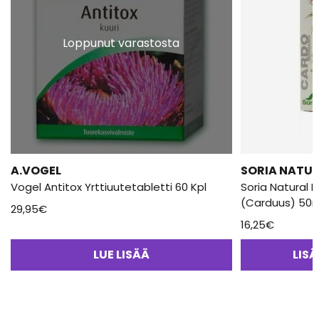
Loppunut varastosta
A.VOGEL
SORIA NATU
Vogel Antitox Yrttiuutetabletti 60 Kpl
Soria Natural
(Carduus) 50m
29,95
€
16,25
€
LUE LISÄÄ
LIS