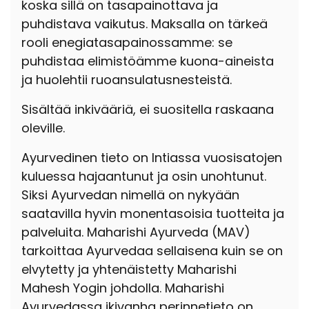
koska sillä on tasapainottava ja
puhdistava vaikutus. Maksalla on tärkeä
rooli enegiatasapainossamme: se
puhdistaa elimistöämme kuona-aineista
ja huolehtii ruoansulatusnesteistä.
Sisältää inkivääriä, ei suositella raskaana
oleville.
Ayurvedinen tieto on Intiassa vuosisatojen
kuluessa hajaantunut ja osin unohtunut.
Siksi Ayurvedan nimellä on nykyään
saatavilla hyvin monentasoisia tuotteita ja
palveluita. Maharishi Ayurveda (MAV)
tarkoittaa Ayurvedaa sellaisena kuin se on
elvytetty ja yhtenäistetty Maharishi
Mahesh Yogin johdolla. Maharishi
Ayurvedassa ikivanha perinnetieto on