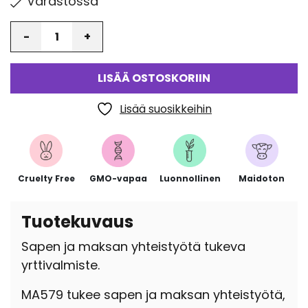
Varastossa
Määrä
LISÄÄ OSTOSKORIIN
Lisää suosikkeihin
Cruelty Free
GMO-vapaa
Luonnollinen
Maidoton
Tuotekuvaus
Sapen ja maksan yhteistyötä tukeva
yrttivalmiste.
MA579 tukee sapen ja maksan yhteistyötä,