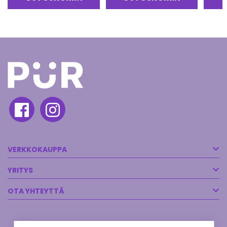
VERKKOKAUPPA
YRITYS
OTA YHTEYTTÄ