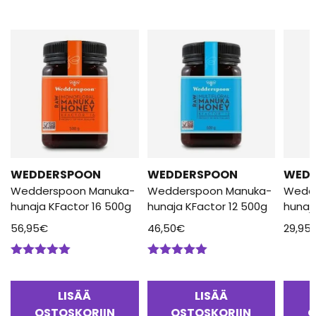
WEDDERSPOON
WEDDERSPOON
WED
Wedderspoon Manuka-
Wedderspoon Manuka-
Wedd
hunaja KFactor 16 500g
hunaja KFactor 12 500g
hunaj
56,95
€
46,50
€
29,95
Arvostelu
Arvostelu
tuotteesta:
tuotteesta:
5.00
/ 5
5.00
/ 5
LISÄÄ
LISÄÄ
OSTOSKORIIN
OSTOSKORIIN
O