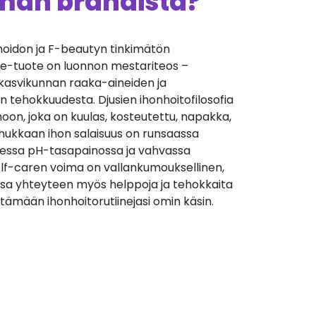
ämän brändistä?
oidon ja F-beautyn tinkimätön
sie-tuote on luonnon mestariteos –
 kasvikunnan raaka-aineiden ja
n tehokkuudesta. Djusien ihonhoitofilosofia
on, joka on kuulas, kosteutettu, napakka,
ehukkaan ihon salaisuus on runsaassa
isessa pH-tasapainossa ja vahvassa
elf-caren voima on vallankumouksellinen,
ensa yhteyteen myös helppoja ja tehokkaita
entämään ihonhoitorutiinejasi omin käsin.