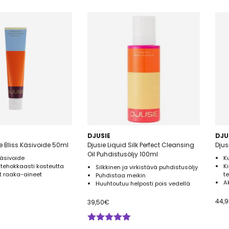
DJUSIE
DJU
e Bliss Käsivoide 50ml
Djusie Liquid Silk Perfect Cleansing
Djus
Oil Puhdistusöljy 100ml
äsivoide
K
 tehokkaasti kosteutta
K
Silkkinen ja virkistävä puhdistusöljy
et raaka-aineet
t
Puhdistaa meikin
A
Huuhtoutuu helposti pois vedellä
44,
39,50
€
Arvostelu