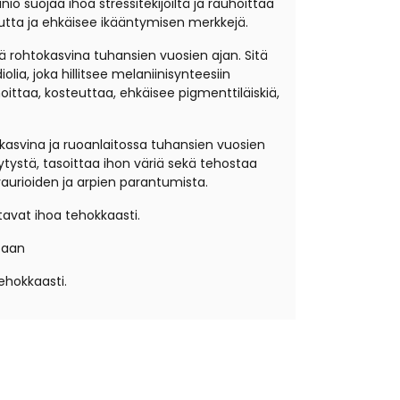
o suojaa ihoa stressitekijöiltä ja rauhoittaa
uutta ja ehkäisee ikääntymisen merkkejä.
sä rohtokasvina tuhansien vuosien ajan. Sitä
a, joka hillitsee melaniinisynteesiin
oittaa, kosteuttaa, ehkäisee pigmenttiläiskiä,
tokasvina ja ruoanlaitossa tuhansien vuosien
rsytystä, tasoittaa ihon väriä sekä tehostaa
aurioiden ja arpien parantumista.
tavat ihoa tehokkaasti.
staan
ehokkaasti.