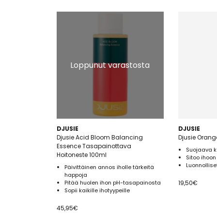
Loppunut varastosta
DJUSIE
DJUSIE
Djusie Acid Bloom Balancing
Djusie Orang
Essence Tasapainottava
Suojaava k
Hoitoneste 100ml
Sitoo ihoon
Luonnollis
Päivittäinen annos iholle tärkeitä
happoja
Pitää huolen ihon pH-tasapainosta
19,50
€
Sopii kaikille ihotyypeille
45,95
€