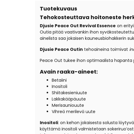
Tuotekuvaus
Tehokosteuttava hoitoneste herkäl
Djusie Peace Out Revival Essence
on erityi
Outia pitää vaativankin ihon syväkosteutettun
ainelista saa jokaisen kauneusbiohakkerin su
Djusie Peace Outin
tehoaineina toimivat
ino
Peace Out tukee ihon optimaalista hapanta pH
Avain raaka-aineet:
Betaiini
Inositoli
Shiitakesieniuute
Lakkakääpäuute
Merisauniouute
Vihreä merilevä uute
Inositoli
: on kehon jokaisesta solusta löytyv
käyttämä inositoli valmistetaan sokeriruo’ost