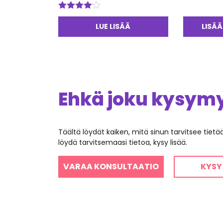
Arvostelu
tuotteesta:
LUE LISÄÄ
LISÄÄ
4.00
/ 5
Ehkä joku kysymys
Täältä löydät kaiken, mitä sinun tarvitsee tiet
löydä tarvitsemaasi tietoa, kysy lisää.
VARAA KONSULTAATIO
KYSY