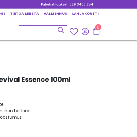
Puhelintilaukset: 029 3400 254
OGI
TIETOA MEISTÄ
VALMENNUS
LAHJAKORTTI
0
evival Essence 100ml
te
än ihon hoitoon
 koostumus