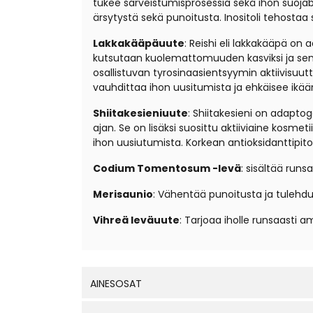
tukee sarveistumisprosessia sekä ihon suojaba
ärsytystä sekä punoitusta. Inositoli tehostaa
Lakkakääpäuute
: Reishi eli lakkakääpä on
kutsutaan kuolemattomuuden kasviksi ja sen a
osallistuvan tyrosinaasientsyymin aktiivisuut
vauhdittaa ihon uusitumista ja ehkäisee ikä
Shiitakesieniuute
: Shiitakesieni on adapto
ajan. Se on lisäksi suosittu aktiiviaine kosmet
ihon uusiutumista. Korkean antioksidanttipit
Codium Tomentosum -levä
: sisältää run
Merisaunio
: V
ähentää punoitusta ja tulehdus
Vihreä leväuute
: T
arjoaa iholle runsaasti a
AINESOSAT