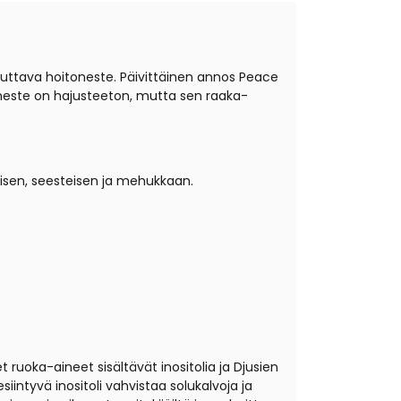
steuttava hoitoneste. Päivittäinen annos Peace
toneste on hajusteeton, mutta sen raaka-
äisen, seesteisen ja mehukkaan.
ruoka-aineet sisältävät inositolia ja Djusien
iintyvä inositoli vahvistaa solukalvoja ja