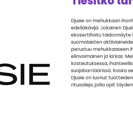
Tiesitkö t
Djusie on mehukkaan ihonh
edelläkävijä. Jokainen Dju
ekosertifioitu taidonnäyte
suomalaisten aktiiviaineide
perustuu mehukkaaseen iho
elinvoimainen ja kirkas. M
kosteutuksessa, ihanteell
suojabarriäärissä. Koska s
Djusie on luonut tuotteid
rituaaleja, joilla opit täyd