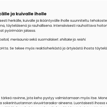
le ja kuivalle iholle
sesti herkälle, kuivalle ja ikääntyvälle iholle suunniteltu tehoko
a, täyteläisenä ja rauhallisena. Intensiivisesti rauhoittava hoi
kat pyörimään jalassa.
sitoli
,
merisaunio
sekä suomalaiset
shiitake
ja
reishi
.
:ta. Se tekee myös reaktioherkästä ja ärtyisästä ihosta täytel
ä tärkeä ravinne, jota keho pystyy valmistamaan myös itse. Monet 
a sokerintuotannon sivuvirtaraaka-aineena. Luontaisesti ihossa es