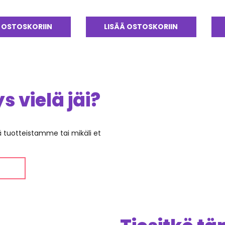
tuotteesta:
5.00
/ 5
 OSTOSKORIIN
LISÄÄ OSTOSKORIIN
 vielä jäi?
ää tuotteistamme tai mikäli et