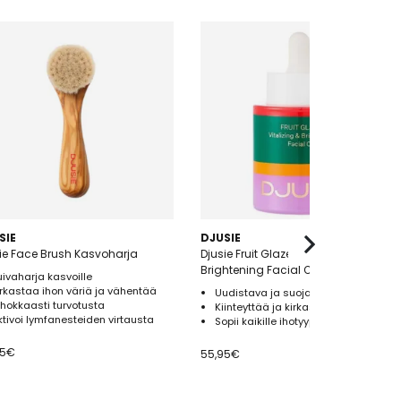
SIE
DJUSIE
ie Face Brush Kasvoharja
Djusie Fruit Glaze Vitalizing &
Brightening Facial Oil 30ml
uivaharja kasvoille
irkastaa ihon väriä ja vähentää
Uudistava ja suojaava kasvoöljy
ehokkaasti turvotusta
Kiinteyttää ja kirkastaa ihoa
ktivoi lymfanesteiden virtausta
Sopii kaikille ihotyypeille
95
€
55,95
€