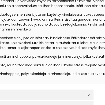
rriääriä. Se vahvistaa myös mitokondrioiden toimintaa. Merisauni
 solujen aineenvaihduntaa, ihon hapensaantia, lisää ihon elastis
 adaptogeeninen sieni, jota on käytetty kiinalaisessa lääketietees
jatellaan tuovan hyvää onnea. Reishi sisältää ganodermanondioli
ta sekä kosteuttavaa ja rauhoittavaa beetaglukaania. Reishi rauh
äntymisen merkkejä.
geeninen sieni, jota on käytetty kiinalaisessa lääketieteessä roh
iikassa. Shiitakesieniuute kirkastaa ja rauhoittaa tulehdusta ja ä
oisuutensa ja kojic-hapon ansiosta shiitake vauhdittaa myös ihov
saasti aminohappoja, polysakkarideja ja mineraaleja, jotka kosteut
ta, rauhoittaa ihoa sekä suojaa ihoa ulkoisia stressitekijöitä va
minohappoja, polysakkarideja ja mineraaleja, jotka kosteuttavat t