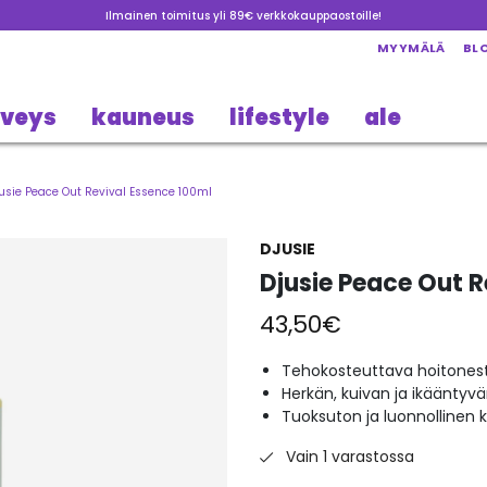
Ilmainen toimitus yli 89€ verkkokauppaostoille!
MYYMÄLÄ
BL
rveys
kauneus
lifestyle
ale
usie Peace Out Revival Essence 100ml
DJUSIE
Djusie Peace Out R
43,50
€
Tehokosteuttava hoitones
Herkän, kuivan ja ikääntyv
Tuoksuton ja luonnollinen
Vain 1 varastossa