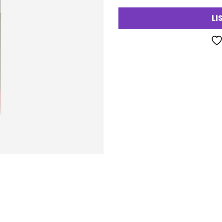
LI
va