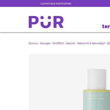
Luotettava kotimainen
te
Etusivu
›
Kauppa
›
KAUNEUS
›
Kasvot
›
Seerumit & kasvoöljyt
›
Dj